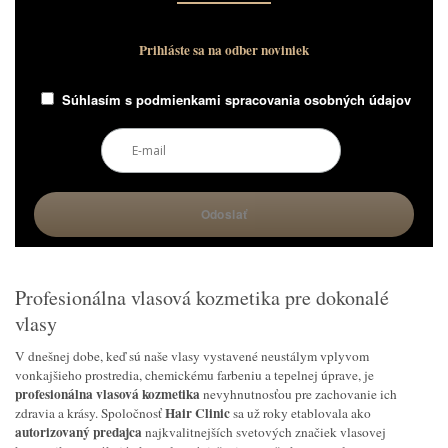
Prihláste sa na odber noviniek
Súhlasím s
podmienkami spracovania osobných údajov
Profesionálna vlasová kozmetika pre dokonalé
vlasy
V dnešnej dobe, keď sú naše vlasy vystavené neustálym vplyvom
vonkajšieho prostredia, chemickému farbeniu a tepelnej úprave, je
profesionálna vlasová kozmetika
nevyhnutnosťou pre zachovanie ich
Hair Clinic
zdravia a krásy. Spoločnosť
sa už roky etablovala ako
autorizovaný predajca
najkvalitnejších svetových značiek vlasovej