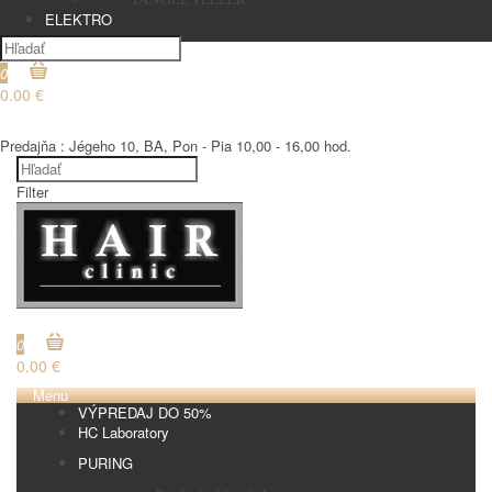
ELEKTRO
0
0.00 €
€
Predajňa : Jégeho 10, BA, Pon - Pia 10,00 - 16,00 hod.
Filter
€
0
0.00 €
Menu
VÝPREDAJ DO 50%
HC Laboratory
PURING