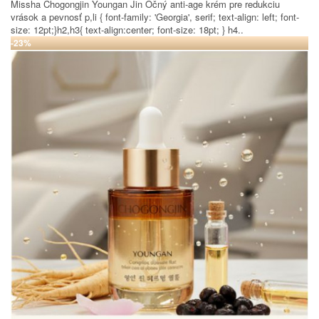
Missha Chogongjin Youngan Jin Očný anti-age krém pre redukciu
vrások a pevnosť p,li { font-family: 'Georgia', serif; text-align: left; font-
size: 12pt;}h2,h3{ text-align:center; font-size: 18pt; } h4..
-23%