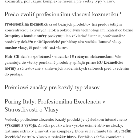
kozmetiky, ponúkajúc komplexné riešenia pre všetky typy vlasov.
Prečo zvoliť profesionálnu vlasovú kozmetiku?
Profesionálna kozmetika
sa od bežných produktov líši predovšetkým
koncentráciou aktívnych látok a pokročilými technológiami. Zatiaľ čo bežné
šampóny
kondicionéry
a
poskytujú len základné čistenie, profesionálne
suché a lamavé vlasy
produkty dokážu riešiť špecifické problémy ako
,
mastné vlasy
rast vlasov
, či podporiť
.
Hair Clinic
spoločnosť s viac ako 15 ročnými skúsenosťami
ako
Vám
EU kozmetické
garantuje, že všetky ponúkané produkty spĺňajú prísne
normy
a sú testované v zmluvných kaderníckych salónoch pred uvedením
do predaja.
Prémiové značky pre každý typ vlasov
Puring Italy: Profesionálna Excelencia v
Starostlivosti o Vlasy
Vedecky podložené zloženie: Každý produkt je výsledkom intenzívneho
výskumu a vývoja.
Značka používa len vysoko účinné aktívne zložky,
riešili
rastlinné extrakty a inovatívne komplexy, ktoré sú navrhnuté tak, aby
špecifické potreby vlasov a pokožky hlavy.
Portfólio zahŕňa kompletnú