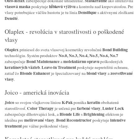
Oléo-Relax
Maskeratine
zabezpečuje dokonalé uhladzenie.
ako intenzívna
vlasová maska
hĺbkovú výživu
poskytuje
a kontrolu nad krepovatosťou. Pre
Densifique
vlasy potrebujúce väčšiu hustotu je tu línia
s aktívnymi zložkami
Densité
.
Olaplex - revolúcia v starostlivosti o poškodené
vlasy
Olaplex
Bond Building
priniesol do sveta vlasovej kozmetiky revolučnú
No.0, No.3, No.4, No.5, No.6, No.7
technológiu. Systém produktov
Bond Maintenance
molekulárnu opravu
zabezpečuje
a
poškodených
keratínových väzieb
Leave-in Treatment
.
poskytuje nepretržitú ochranu,
Blonde Enhancer
blond vlasy
zosvetľované
zatiaľ čo
je špecializovaný na
a
vlasy
.
Joico - americká inovácia
Joico
K-Pak
keratin
so svojou vlajkovou líniou
ponúka
obohatenú
Color Therapy
farbené vlasy
Luster Lock
starostlivosť.
je určená pre
,
Blonde Life
Brightening
zabezpečuje dlhotrvajúci lesk, a
s
efektom je
melírované vlasy
Bond Reconstructor
intensive
ideálna pre
.
poskytuje
treatment
pre vážne poškodené vlasy.