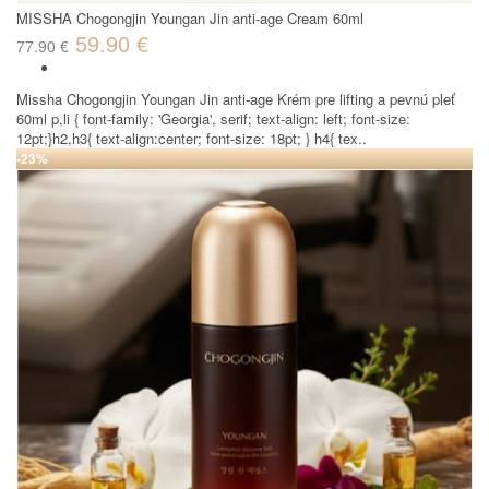
MISSHA Chogongjin Youngan Jin anti-age Cream 60ml
59.90 €
77.90 €
Missha Chogongjin Youngan Jin anti-age Krém pre lifting a pevnú pleť
60ml p,li { font-family: 'Georgia', serif; text-align: left; font-size:
12pt;}h2,h3{ text-align:center; font-size: 18pt; } h4{ tex..
-23%