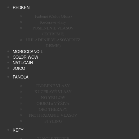
REDKEN
Farbené (Color Gloss)
Kučeravé vlasy
POSILNENIE VLASOV
(EXTREME)
UHLADENIE VLASOV(FRIZZ
DISMIS)
MOROCCANOIL
COLOR WOW
NATUCAIN
JOICO
FANOLA
FARBENÉ VLASY
KUČERAVÉ VLASY
NO YELLOW
OBJEM a VÝŽIVA
ORO THERAPY
PROTI PADANIU VLASOV
STYLING
KEFY
TANGLE TEEZER