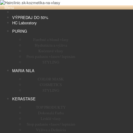
Menu
VÝPREDAJ DO 50%
HC Laboratory
PURING
Farebné a blond vlasy
Hydratácia a výživa
Kučeravé vlasy
Proti padaniu vlasov/ lupinám
STYLING
MARIA NILA
COLOR MASK
COSMETICS
STYLING
KERASTASE
TOP PRODUKTY
Dokonalá Farba
Lesklé vlasy
Stop padaniu vlasov/ lupinám
Výživa a Definícia