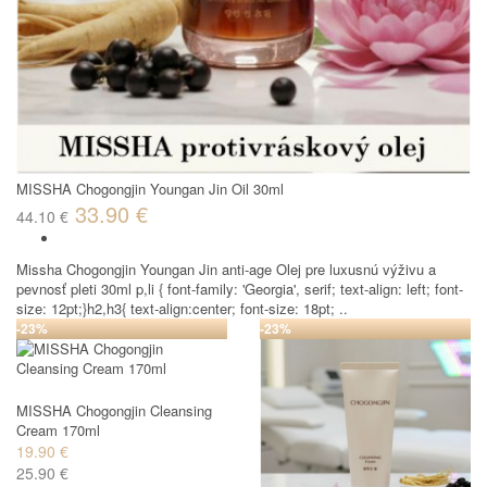
MISSHA Chogongjin Youngan Jin Oil 30ml
33.90 €
44.10 €
Missha Chogongjin Youngan Jin anti-age Olej pre luxusnú výživu a
pevnosť pleti 30ml p,li { font-family: 'Georgia', serif; text-align: left; font-
size: 12pt;}h2,h3{ text-align:center; font-size: 18pt; ..
-23%
-23%
MISSHA Chogongjin Cleansing
Cream 170ml
19.90 €
25.90 €