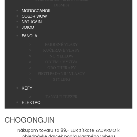
DISMIS)
MOROCCANOIL
COLOR WOW
NATUCAIN
JOICO
FANOLA
FARBENÉ VLASY
KUČERAVÉ VLASY
NO YELLOW
OBJEM a VÝŽIVA
ORO THERAPY
PROTI PADANIU VLASOV
STYLING
KEFY
TANGLE TEEZER
ELEKTRO
CHOGONGJIN
Nákupom tovaru za 89,- EUR získate ZADARMO k
objednávke darček podľa vlastného výberu