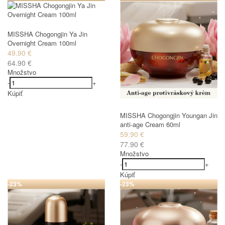
MISSHA Chogongjin Ya Jin
Overnight Cream 100ml
49.90 €
64.90 €
Množstvo
-
+
Kúpiť
MISSHA Chogongjin Youngan Jin
anti-age Cream 60ml
59.90 €
77.90 €
Množstvo
-
+
Kúpiť
-23%
-23%