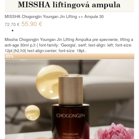
MISSHA Chogongjin Youngan Jin Lifting ++ Ampule 30
55.90 €
72.70 €
Missha Chogongjin Youngan Jin Lifting Ampulka pre spevnenie, lifting a
anti-age 30ml p,li { font-family: 'Georgia', serif; text-align: left; font-size:
12pt;}h2,h3{ text-align:center; font-size: 18pt..
-23%