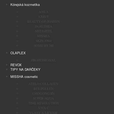
Kórejská kozmetika
ANUA
AXIS-Y
BEAUTY-OF-JOSEON
Dr.ALTHEA
MEDI-PEEL
MISSHA
SKIN-1004
SOME BY MI
OLAPLEX
PROFESSIONAL
REVOX
TIPY NA DARČEKY
MISSHA cosmetic
ATELO COLLAGEN
BEE POLLEN
CHOGONGJIN
SUPER AQUA
TIME REVOLUTION
VITA C
VLASY A LÍČENIE