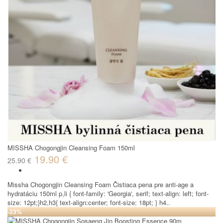
MISSHA Chogongjin Cleansing Foam 150ml
19.90 €
25.90 €
Missha Chogongjin Cleansing Foam Čistiaca pena pre anti-age a
hydratáciu 150ml p,li { font-family: 'Georgia', serif; text-align: left; font-
size: 12pt;}h2,h3{ text-align:center; font-size: 18pt; } h4..
-23%