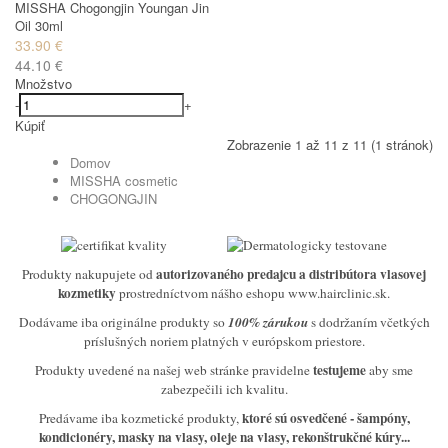
MISSHA Chogongjin Youngan Jin
Oil 30ml
33.90 €
44.10 €
Množstvo
-
+
Kúpiť
Zobrazenie 1 až 11 z 11 (1 stránok)
Domov
MISSHA cosmetic
CHOGONGJIN
autorizovaného predajcu a distribútora vlasovej
Produkty nakupujete od
kozmetiky
prostredníctvom nášho eshopu www.hairclinic.sk.
Dodávame iba originálne produkty so
100% zárukou
s dodržaním včetkých
príslušných noriem platných v európskom priestore.
testujeme
Produkty uvedené na našej web stránke pravidelne
aby sme
zabezpečili ich kvalitu.
ktoré sú osvedčené
- šampóny,
Predávame iba kozmetické produkty,
kondicionéry, masky na vlasy, oleje na vlasy, rekonštrukčné kúry...