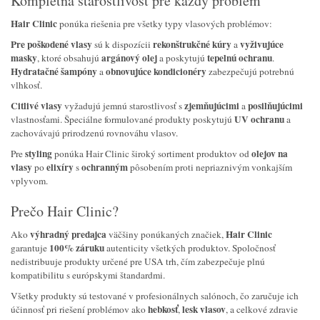
Kompletná starostlivosť pre každý problém
Hair Clinic
ponúka riešenia pre všetky typy vlasových problémov:
Pre poškodené vlasy
rekonštrukčné kúry
vyživujúce
sú k dispozícii
a
masky
argánový olej
tepelnú ochranu
, ktoré obsahujú
a poskytujú
.
Hydratačné šampóny
obnovujúce kondicionéry
a
zabezpečujú potrebnú
vlhkosť.
Citlivé vlasy
zjemňujúcimi
posilňujúcimi
vyžadujú jemnú starostlivosť s
a
UV ochranu
vlastnosťami. Špeciálne formulované produkty poskytujú
a
zachovávajú prirodzenú rovnováhu vlasov.
styling
olejov na
Pre
ponúka Hair Clinic široký sortiment produktov od
vlasy
elixíry
ochranným
po
s
pôsobením proti nepriaznivým vonkajším
vplyvom.
Prečo Hair Clinic?
výhradný predajca
Hair Clinic
Ako
väčšiny ponúkaných značiek,
100% záruku
garantuje
autenticity všetkých produktov. Spoločnosť
nedistribuuje produkty určené pre USA trh, čím zabezpečuje plnú
kompatibilitu s európskymi štandardmi.
Všetky produkty sú testované v profesionálnych salónoch, čo zaručuje ich
hebkosť
lesk vlasov
účinnosť pri riešení problémov ako
,
, a celkové zdravie