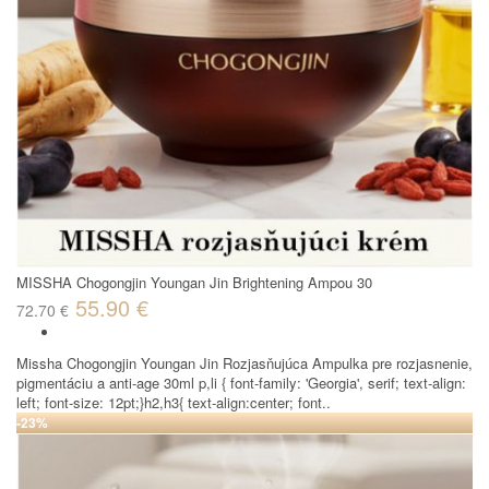
MISSHA Chogongjin Youngan Jin Brightening Ampou 30
55.90 €
72.70 €
Missha Chogongjin Youngan Jin Rozjasňujúca Ampulka pre rozjasnenie,
pigmentáciu a anti-age 30ml p,li { font-family: 'Georgia', serif; text-align:
left; font-size: 12pt;}h2,h3{ text-align:center; font..
-23%