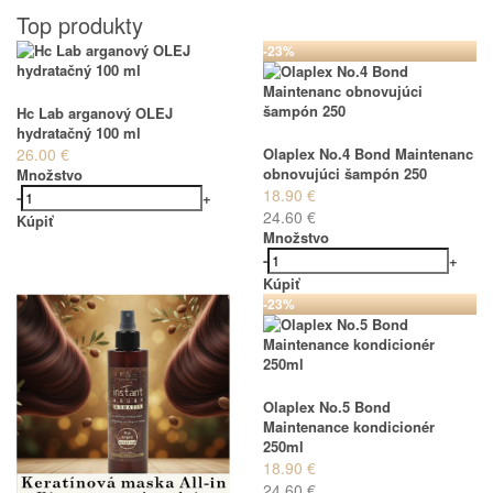
Top produkty
-23%
Hc Lab arganový OLEJ
hydratačný 100 ml
26.00 €
Olaplex No.4 Bond Maintenanc
obnovujúci šampón 250
Množstvo
18.90 €
-
+
24.60 €
Kúpiť
Množstvo
-
+
Kúpiť
-23%
Olaplex No.5 Bond
Maintenance kondicionér
250ml
18.90 €
24.60 €