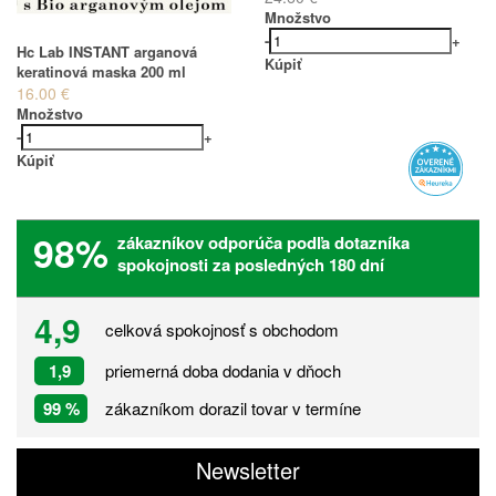
Množstvo
-
+
Hc Lab INSTANT arganová
Kúpiť
keratinová maska 200 ml
16.00 €
Množstvo
-
+
Kúpiť
98%
zákazníkov odporúča podľa dotazníka
spokojnosti za posledných 180 dní
4,9
celková spokojnosť s obchodom
1,9
priemerná doba dodania v dňoch
99 %
zákazníkom dorazil tovar v termíne
Newsletter