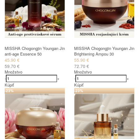
MISSHA Chogongjin Youngan Jin
MISSHA Chogongjin Youngan Jin
anti-age Essence 50
Brightening Ampou 30
45.90 €
55.90 €
59.70 €
72.70 €
Množstvo
Množstvo
-
+
-
+
Kúpiť
Kúpiť
-23%
-23%