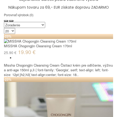
Nákupom tovaru za 69,- EUR získate dopravu ZADARMO
Porovnať výrobok (0)
-23%
MISSHA Chogongjin Cleansing Cream 170ml
19.90 €
25.90 €
Missha Chogongjin Cleansing Cream Čistiaci krém pre odlíčenie, výživu
a anti-age 150ml p,li { font-family: 'Georgia', serif; text-align: left; font-
size: 12pt;}h2,h3{ text-align:center; font-size: 18..
-23%