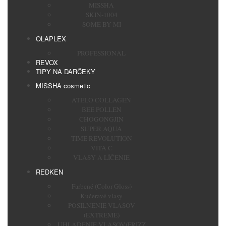
MISSHA
SKIN-1004
SOME BY MI
OLAPLEX
PROFESSIONAL
REVOX
TIPY NA DARČEKY
MISSHA cosmetic
ATELO COLLAGEN
BEE POLLEN
CHOGONGJIN
SUPER AQUA
TIME REVOLUTION
VITA C
VLASY A LÍČENIE
REDKEN
Farbené (Color Gloss)
Kučeravé vlasy
POSILNENIE VLASOV
(EXTREME)
UHLADENIE VLASOV(FRIZZ