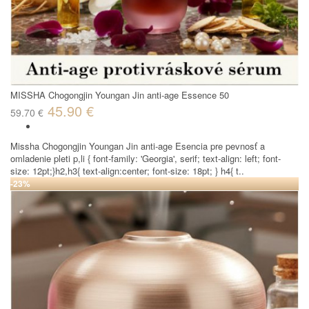
MISSHA Chogongjin Youngan Jin anti-age Essence 50
45.90 €
59.70 €
Missha Chogongjin Youngan Jin anti-age Esencia pre pevnosť a
omladenie pleti p,li { font-family: 'Georgia', serif; text-align: left; font-
size: 12pt;}h2,h3{ text-align:center; font-size: 18pt; } h4{ t..
-23%