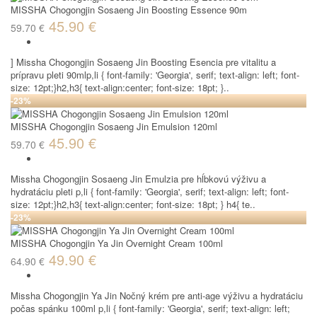
MISSHA Chogongjin Sosaeng Jin Boosting Essence 90m
45.90 €
59.70 €
] Missha Chogongjin Sosaeng Jin Boosting Esencia pre vitalitu a
prípravu pleti 90mlp,li { font-family: 'Georgia', serif; text-align: left; font-
size: 12pt;}h2,h3{ text-align:center; font-size: 18pt; }..
-23%
MISSHA Chogongjin Sosaeng Jin Emulsion 120ml
45.90 €
59.70 €
Missha Chogongjin Sosaeng Jin Emulzia pre hĺbkovú výživu a
hydratáciu pleti p,li { font-family: 'Georgia', serif; text-align: left; font-
size: 12pt;}h2,h3{ text-align:center; font-size: 18pt; } h4{ te..
-23%
MISSHA Chogongjin Ya Jin Overnight Cream 100ml
49.90 €
64.90 €
Missha Chogongjin Ya Jin Nočný krém pre anti-age výživu a hydratáciu
počas spánku 100ml p,li { font-family: 'Georgia', serif; text-align: left;