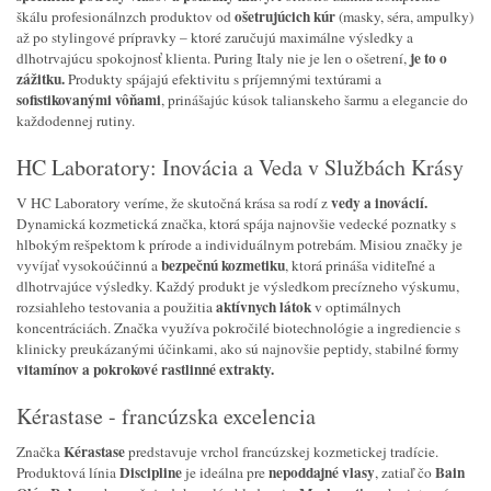
ošetrujúcich kúr
škálu profesionálnzch produktov od
(masky, séra, ampulky)
až po stylingové prípravky – ktoré zaručujú maximálne výsledky a
je to o
dlhotrvajúcu spokojnosť klienta. Puring Italy nie je len o ošetrení,
zážitku.
Produkty spájajú efektivitu s príjemnými textúrami a
sofistikovanými vôňami
, prinášajúc kúsok talianskeho šarmu a elegancie do
každodennej rutiny.
HC Laboratory: Inovácia a Veda v Službách Krásy
vedy a inovácií.
V HC Laboratory veríme, že skutočná krása sa rodí z
Dynamická kozmetická značka, ktorá spája najnovšie vedecké poznatky s
hlbokým rešpektom k prírode a individuálnym potrebám. Misiou značky je
bezpečnú kozmetiku
vyvíjať vysokoúčinnú a
, ktorá prináša viditeľné a
dlhotrvajúce výsledky. Každý produkt je výsledkom precízneho výskumu,
aktívnych látok
rozsiahleho testovania a použitia
v optimálnych
koncentráciách. Značka využíva pokročilé biotechnológie a ingrediencie s
klinicky preukázanými účinkami, ako sú najnovšie peptidy, stabilné formy
vitamínov a pokrokové rastlinné extrakty.
Kérastase - francúzska excelencia
Kérastase
Značka
predstavuje vrchol francúzskej kozmetickej tradície.
Discipline
nepoddajné vlasy
Bain
Produktová línia
je ideálna pre
, zatiaľ čo