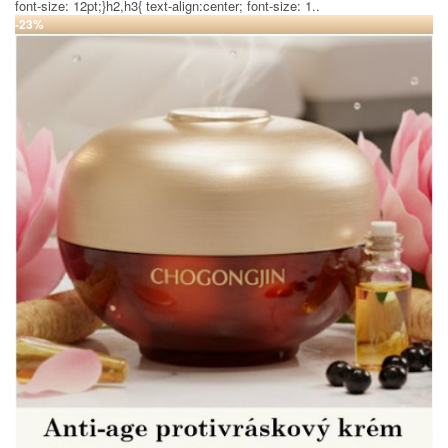
font-size: 12pt;}h2,h3{ text-align:center; font-size: 1..
-23%