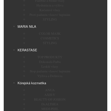
Farebné a blond vlasy
Hydratácia a výživa
Kučeravé vlasy
Proti padaniu vlasov/ lupinám
STYLING
MARIA NILA
COLOR MASK
COSMETICS
STYLING
KERASTASE
TOP PRODUKTY
Dokonalá Farba
Lesklé vlasy
Stop padaniu vlasov/ lupinám
Výživa a Definícia
Kórejská kozmetika
ANUA
AXIS-Y
BEAUTY-OF-JOSEON
Dr.ALTHEA
MEDI-PEEL