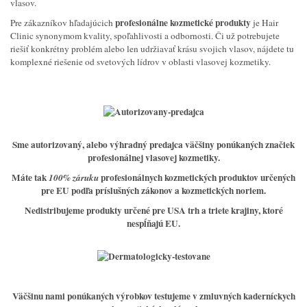
vlasov.
profesionálne kozmetické produkty
Pre zákazníkov hľadajúcich
je Hair
Clinic synonymom kvality, spoľahlivosti a odbornosti. Či už potrebujete
riešiť konkrétny problém alebo len udržiavať krásu svojich vlasov, nájdete tu
komplexné riešenie od svetových lídrov v oblasti vlasovej kozmetiky.
Sme
autorizovaný, alebo výhradný predajca väčšiny
ponúkaných značiek
profesionálnej vlasovej kozmetiky.
Máte tak
profesionálnych kozmetických produktov určených
100% záruku
pre EU podľa príslušných zákonov a kozmetických noriem.
Nedistribujeme produkty určené pre USA trh a triete krajiny, ktoré
nespĺňajú EU.
Väčšinu nami ponúkaných výrobkov testujeme v zmluvných kaderníckych