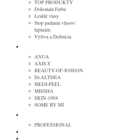
TOP PRODUKTY
Dokonalá Farba
Lesklé vlasy
Stop padaniu vlasov/
lupinám
Výživa a Definícia
Kórejská kozmetika
ANUA
AXIS-Y
BEAUTY-OF-JOSEON
Dr.ALTHEA
MEDI-PEEL
MISSHA
SKIN-1004
SOME BY MI
OLAPLEX
PROFESSIONAL
REVOX
TIPY NA DARČEKY