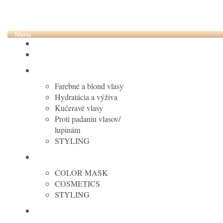
Menu
VÝPREDAJ DO 50%
HC Laboratory
PURING
Farebné a blond vlasy
Hydratácia a výživa
Kučeravé vlasy
Proti padaniu vlasov/
lupinám
STYLING
MARIA NILA
COLOR MASK
COSMETICS
STYLING
KERASTASE