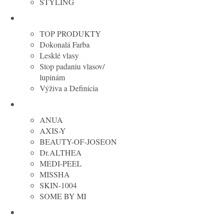
STYLING
KERASTASE
TOP PRODUKTY
Dokonalá Farba
Lesklé vlasy
Stop padaniu vlasov/
lupinám
Výživa a Definícia
Kórejská kozmetika
ANUA
AXIS-Y
BEAUTY-OF-JOSEON
Dr.ALTHEA
MEDI-PEEL
MISSHA
SKIN-1004
SOME BY MI
OLAPLEX