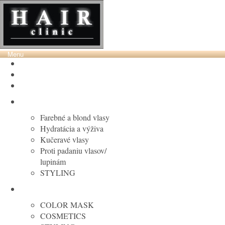
Menu
VÝPREDAJ DO 50%
HC Laboratory
PURING
Farebné a blond vlasy
Hydratácia a výživa
Kučeravé vlasy
Proti padaniu vlasov/
lupinám
STYLING
MARIA NILA
COLOR MASK
COSMETICS