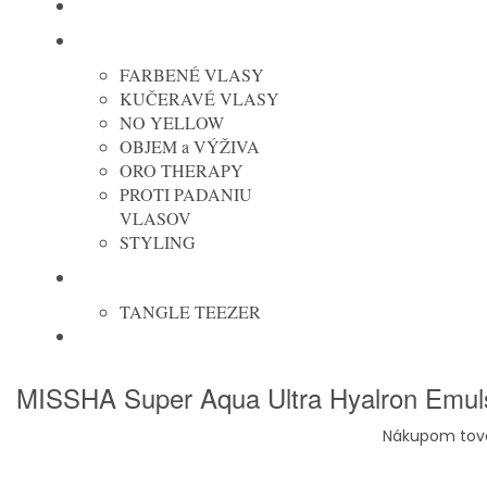
JOICO
FANOLA
FARBENÉ VLASY
KUČERAVÉ VLASY
NO YELLOW
OBJEM a VÝŽIVA
ORO THERAPY
PROTI PADANIU
VLASOV
STYLING
KEFY
TANGLE TEEZER
ELEKTRO
MISSHA Super Aqua Ultra Hyalron Emul
Nákupom tova