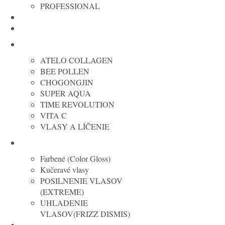
PROFESSIONAL
REVOX
TIPY NA DARČEKY
MISSHA cosmetic
ATELO COLLAGEN
BEE POLLEN
CHOGONGJIN
SUPER AQUA
TIME REVOLUTION
VITA C
VLASY A LÍČENIE
REDKEN
Farbené (Color Gloss)
Kučeravé vlasy
POSILNENIE VLASOV
(EXTREME)
UHLADENIE
VLASOV(FRIZZ DISMIS)