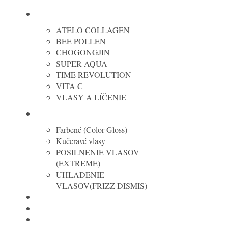
MISSHA cosmetic
ATELO COLLAGEN
BEE POLLEN
CHOGONGJIN
SUPER AQUA
TIME REVOLUTION
VITA C
VLASY A LÍČENIE
REDKEN
Farbené (Color Gloss)
Kučeravé vlasy
POSILNENIE VLASOV
(EXTREME)
UHLADENIE
VLASOV(FRIZZ DISMIS)
MOROCCANOIL
COLOR WOW
NATUCAIN