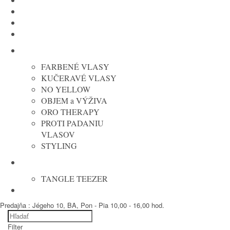
MOROCCANOIL
COLOR WOW
NATUCAIN
JOICO
FANOLA
FARBENÉ VLASY
KUČERAVÉ VLASY
NO YELLOW
OBJEM a VÝŽIVA
ORO THERAPY
PROTI PADANIU
VLASOV
STYLING
KEFY
TANGLE TEEZER
ELEKTRO
Predajňa : Jégeho 10, BA, Pon - Pia 10,00 - 16,00 hod.
Filter