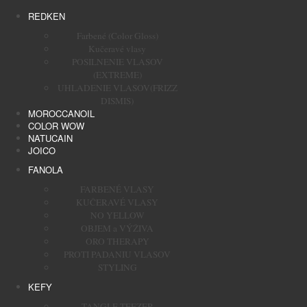
REDKEN
Farbené (Color Gloss)
Kučeravé vlasy
POSILNENIE VLASOV
(EXTREME)
UHLADENIE VLASOV(FRIZZ
DISMIS)
MOROCCANOIL
COLOR WOW
NATUCAIN
JOICO
FANOLA
FARBENÉ VLASY
KUČERAVÉ VLASY
NO YELLOW
OBJEM a VÝŽIVA
ORO THERAPY
PROTI PADANIU VLASOV
STYLING
KEFY
TANGLE TEEZER