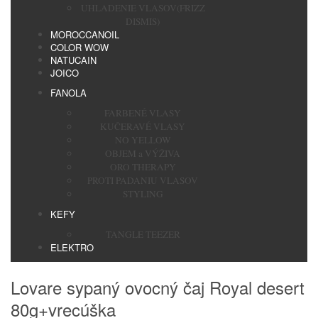
UHLADENIE VLASOV(FRIZZ
DISMIS)
MOROCCANOIL
COLOR WOW
NATUCAIN
JOICO
FANOLA
FARBENÉ VLASY
KUČERAVÉ VLASY
NO YELLOW
OBJEM a VÝŽIVA
ORO THERAPY
PROTI PADANIU VLASOV
STYLING
KEFY
TANGLE TEEZER
ELEKTRO
Lovare sypaný ovocný čaj Royal desert
80g+vrecúška