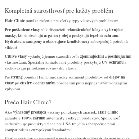
Kompletná starostlivosť pre každý problém
Hair Clinic
ponúka riešenia pre všetky typy vlasových problémov:
Pre poškodené vlasy
rekonštrukčné kúry
vyživujúce
sú k dispozícii
a
masky
argánový olej
tepelnú ochranu
, ktoré obsahujú
a poskytujú
.
Hydratačné šampóny
obnovujúce kondicionéry
a
zabezpečujú potrebnú
vlhkosť.
Citlivé vlasy
zjemňujúcimi
posilňujúcimi
vyžadujú jemnú starostlivosť s
a
UV ochranu
vlastnosťami. Špeciálne formulované produkty poskytujú
a
zachovávajú prirodzenú rovnováhu vlasov.
styling
olejov na
Pre
ponúka Hair Clinic široký sortiment produktov od
vlasy
elixíry
ochranným
po
s
pôsobením proti nepriaznivým vonkajším
vplyvom.
Prečo Hair Clinic?
výhradný predajca
Hair Clinic
Ako
väčšiny ponúkaných značiek,
100% záruku
garantuje
autenticity všetkých produktov. Spoločnosť
nedistribuuje produkty určené pre USA trh, čím zabezpečuje plnú
kompatibilitu s európskymi štandardmi.
Všetky produkty sú testované v profesionálnych salónoch, čo zaručuje ich