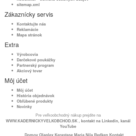
sitemap.xml
Zákaznícky servis
Kontaktujte nás
Reklamácie
Mapa stránok
Extra
Výrobcovia
Darčekové poukážky
Partnerský program
Akciový tovar
Môj účet
Môj účet
História objednávok
Obľúbené produkty
Novinky
Pre veľkoobchodný nákup prejdite na
WWW.KADERNICKYVELKOBCHOD.SK
, kontakt na
Linkedin
, kanál
YouTube
Domov
Olaplex
Kerastase
Maria Nila
Redken
Kontakt