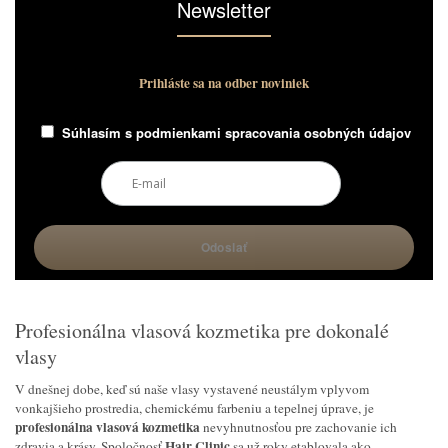
Newsletter
Prihláste sa na odber noviniek
Súhlasím s
podmienkami spracovania osobných údajov
Profesionálna vlasová kozmetika pre dokonalé
vlasy
V dnešnej dobe, keď sú naše vlasy vystavené neustálym vplyvom
vonkajšieho prostredia, chemickému farbeniu a tepelnej úprave, je
profesionálna vlasová kozmetika
nevyhnutnosťou pre zachovanie ich
Hair Clinic
zdravia a krásy. Spoločnosť
sa už roky etablovala ako