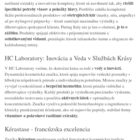
riešili
rastlinné extrakty a inovatívne komplexy, ktoré sú navrhnuté tak, aby
špecifické potreby vlasov a pokožky hlavy.
Portfólio zahŕňa kompletnú
ošetrujúcich kúr
škálu profesionálnzch produktov od
(masky, séra, ampulky)
až po stylingové prípravky – ktoré zaručujú maximálne výsledky a
je to o
dlhotrvajúcu spokojnosť klienta. Puring Italy nie je len o ošetrení,
zážitku.
Produkty spájajú efektivitu s príjemnými textúrami a
sofistikovanými vôňami
, prinášajúc kúsok talianskeho šarmu a elegancie do
každodennej rutiny.
HC Laboratory: Inovácia a Veda v Službách Krásy
vedy a inovácií.
V HC Laboratory veríme, že skutočná krása sa rodí z
Dynamická kozmetická značka, ktorá spája najnovšie vedecké poznatky s
hlbokým rešpektom k prírode a individuálnym potrebám. Misiou značky je
bezpečnú kozmetiku
vyvíjať vysokoúčinnú a
, ktorá prináša viditeľné a
dlhotrvajúce výsledky. Každý produkt je výsledkom precízneho výskumu,
aktívnych látok
rozsiahleho testovania a použitia
v optimálnych
koncentráciách. Značka využíva pokročilé biotechnológie a ingrediencie s
klinicky preukázanými účinkami, ako sú najnovšie peptidy, stabilné formy
vitamínov a pokrokové rastlinné extrakty.
Kérastase - francúzska excelencia
Kérastase
Značka
predstavuje vrchol francúzskej kozmetickej tradície.