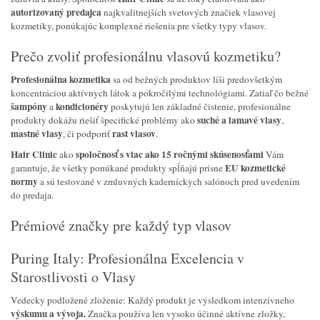
autorizovaný predajca
najkvalitnejších svetových značiek vlasovej
kozmetiky, ponúkajúc komplexné riešenia pre všetky typy vlasov.
Prečo zvoliť profesionálnu vlasovú kozmetiku?
Profesionálna kozmetika
sa od bežných produktov líši predovšetkým
koncentráciou aktívnych látok a pokročilými technológiami. Zatiaľ čo bežné
šampóny
kondicionéry
a
poskytujú len základné čistenie, profesionálne
suché a lamavé vlasy
produkty dokážu riešiť špecifické problémy ako
,
mastné vlasy
rast vlasov
, či podporiť
.
Hair Clinic
spoločnosť s viac ako 15 ročnými skúsenosťami
ako
Vám
EU kozmetické
garantuje, že všetky ponúkané produkty spĺňajú prísne
normy
a sú testované v zmluvných kaderníckych salónoch pred uvedením
do predaja.
Prémiové značky pre každý typ vlasov
Puring Italy: Profesionálna Excelencia v
Starostlivosti o Vlasy
Vedecky podložené zloženie: Každý produkt je výsledkom intenzívneho
výskumu a vývoja.
Značka používa len vysoko účinné aktívne zložky,