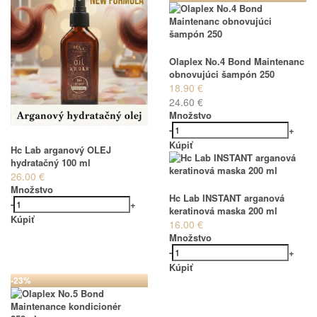
Olaplex No.4 Bond Maintenanc
obnovujúci šampón 250
18.90 €
24.60 €
Množstvo
-
+
Kúpiť
Hc Lab arganový OLEJ
hydratačný 100 ml
26.00 €
Množstvo
Hc Lab INSTANT arganová
-
+
keratinová maska 200 ml
Kúpiť
16.00 €
Množstvo
-
+
Kúpiť
-23%