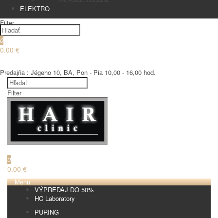
ELEKTRO
Filter
0
0.00 €
€
Predajňa : Jégeho 10, BA, Pon - Pia 10,00 - 16,00 hod.
Filter
€
0
0.00 €
Menu
VÝPREDAJ DO 50%
HC Laboratory
PURING