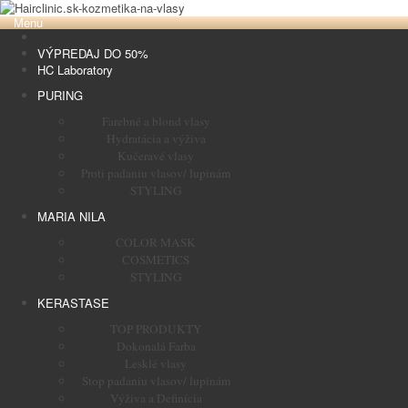
Menu
VÝPREDAJ DO 50%
HC Laboratory
PURING
Farebné a blond vlasy
Hydratácia a výživa
Kučeravé vlasy
Proti padaniu vlasov/ lupinám
STYLING
MARIA NILA
COLOR MASK
COSMETICS
STYLING
KERASTASE
TOP PRODUKTY
Dokonalá Farba
Lesklé vlasy
Stop padaniu vlasov/ lupinám
Výživa a Definícia