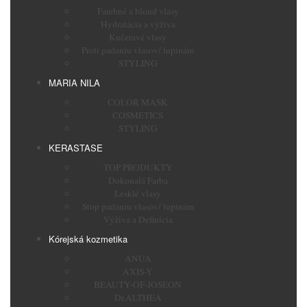
Farebné a blond vlasy
Hydratácia a výživa
Kučeravé vlasy
Proti padaniu vlasov/ lupinám
STYLING
MARIA NILA
COLOR MASK
COSMETICS
STYLING
KERASTASE
TOP PRODUKTY
Dokonalá Farba
Lesklé vlasy
Stop padaniu vlasov/ lupinám
Výživa a Definícia
Kórejská kozmetika
ANUA
AXIS-Y
BEAUTY-OF-JOSEON
Dr.ALTHEA