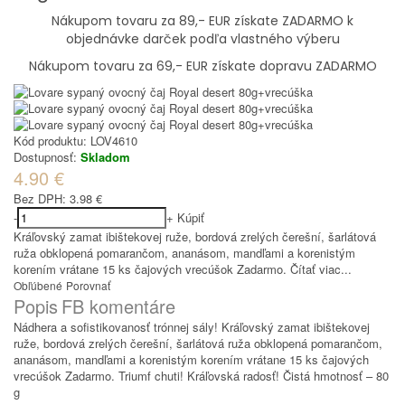
Nákupom tovaru za 89,- EUR získate ZADARMO k
objednávke darček podľa vlastného výberu
Nákupom tovaru za 69,- EUR získate dopravu ZADARMO
Kód produktu:
LOV4610
Dostupnosť:
Skladom
4.90 €
Bez DPH:
3.98 €
-
+
Kúpiť
Kráľovský zamat ibištekovej ruže, bordová zrelých čerešní, šarlátová
ruža obklopená pomarančom, ananásom, mandľami a korenistým
korením vrátane 15 ks čajových vrecúšok Zadarmo.
Čítať viac...
Obľúbené
Porovnať
Popis
FB komentáre
Nádhera a sofistikovanosť trónnej sály! Kráľovský zamat ibištekovej
ruže, bordová zrelých čerešní, šarlátová ruža obklopená pomarančom,
ananásom, mandľami a korenistým korením vrátane 15 ks čajových
vrecúšok Zadarmo. Triumf chuti! Kráľovská radosť! Čistá hmotnosť – 80
g