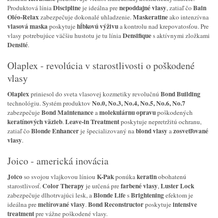
Discipline
nepoddajné vlasy
Bain
Produktová línia
je ideálna pre
, zatiaľ čo
Oléo-Relax
Maskeratine
zabezpečuje dokonalé uhladzenie.
ako intenzívna
vlasová maska
hĺbkovú výživu
poskytuje
a kontrolu nad krepovatosťou. Pre
Densifique
vlasy potrebujúce väčšiu hustotu je tu línia
s aktívnymi zložkami
Densité
.
Olaplex - revolúcia v starostlivosti o poškodené
vlasy
Olaplex
Bond Building
priniesol do sveta vlasovej kozmetiky revolučnú
No.0, No.3, No.4, No.5, No.6, No.7
technológiu. Systém produktov
Bond Maintenance
molekulárnu opravu
zabezpečuje
a
poškodených
keratínových väzieb
Leave-in Treatment
.
poskytuje nepretržitú ochranu,
Blonde Enhancer
blond vlasy
zosvetľované
zatiaľ čo
je špecializovaný na
a
vlasy
.
Joico - americká inovácia
Joico
K-Pak
keratin
so svojou vlajkovou líniou
ponúka
obohatenú
Color Therapy
farbené vlasy
Luster Lock
starostlivosť.
je určená pre
,
Blonde Life
Brightening
zabezpečuje dlhotrvajúci lesk, a
s
efektom je
melírované vlasy
Bond Reconstructor
intensive
ideálna pre
.
poskytuje
treatment
pre vážne poškodené vlasy.