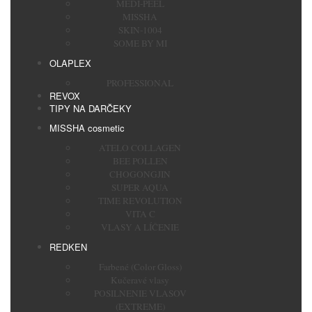
MEDI-PEEL
MISSHA
SKIN-1004
SOME BY MI
OLAPLEX
PROFESSIONAL
REVOX
TIPY NA DARČEKY
MISSHA cosmetic
ATELO COLLAGEN
BEE POLLEN
CHOGONGJIN
SUPER AQUA
TIME REVOLUTION
VITA C
VLASY A LÍČENIE
REDKEN
Farbené (Color Gloss)
Kučeravé vlasy
POSILNENIE VLASOV
(EXTREME)