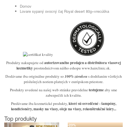
Domov
Lovare sypaný ovocný čaj Royal desert 80g+vrecúška
autorizovaného predajcu a distribútora vlasovej
Produkty nakupujete od
kozmetiky
prostredníctvom nášho eshopu www.hairclinic.sk.
Dodávame iba originálne produkty so
100% zárukou
s dodržaním včetkých
príslušných noriem platných v európskom priestore.
testujeme
Produkty uvedené na našej web stránke pravidelne
aby sme
zabezpečili ich kvalitu.
ktoré sú osvedčené
- šampóny,
Predávame iba kozmetické produkty,
kondicionéry, masky na vlasy, oleje na vlasy, rekonštrukčné kúry...
Top produkty
-23%