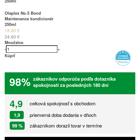
Olaplex No.5 Bond
Maintenance kondicionér
250ml
18.90 €
24.60 €
Množstvo
-
+
Kúpiť
98%
zákazníkov odporúča podľa dotazníka
spokojnosti za posledných 180 dní
4,9
celková spokojnosť s obchodom
1,9
priemerná doba dodania v dňoch
99 %
zákazníkom dorazil tovar v termíne