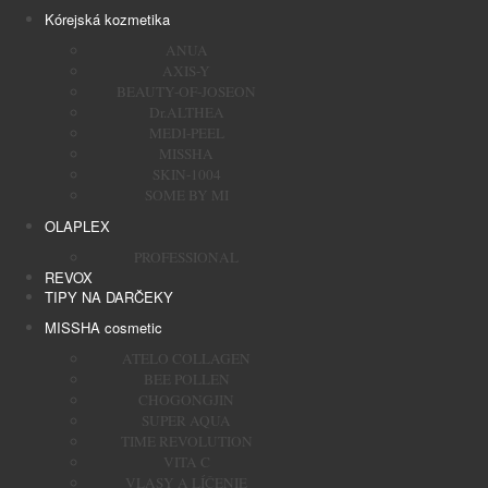
Kórejská kozmetika
ANUA
AXIS-Y
BEAUTY-OF-JOSEON
Dr.ALTHEA
MEDI-PEEL
MISSHA
SKIN-1004
SOME BY MI
OLAPLEX
PROFESSIONAL
REVOX
TIPY NA DARČEKY
MISSHA cosmetic
ATELO COLLAGEN
BEE POLLEN
CHOGONGJIN
SUPER AQUA
TIME REVOLUTION
VITA C
VLASY A LÍČENIE