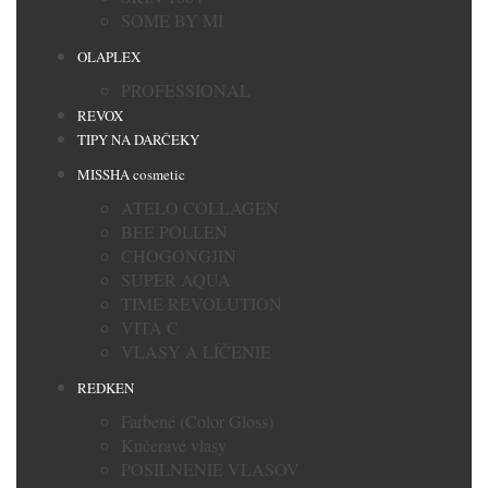
SOME BY MI
OLAPLEX
PROFESSIONAL
REVOX
TIPY NA DARČEKY
MISSHA cosmetic
ATELO COLLAGEN
BEE POLLEN
CHOGONGJIN
SUPER AQUA
TIME REVOLUTION
VITA C
VLASY A LÍČENIE
REDKEN
Farbené (Color Gloss)
Kučeravé vlasy
POSILNENIE VLASOV