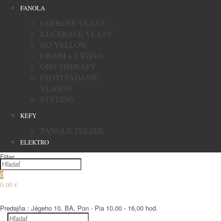
FANOLA
FARBENÉ VLASY
KUČERAVÉ VLASY
NO YELLOW
OBJEM a VÝŽIVA
ORO THERAPY
PROTI PADANIU
VLASOV
STYLING
KEFY
TANGLE TEEZER
ELEKTRO
Filter
0
0.00 €
€
Predajňa : Jégeho 10, BA, Pon - Pia 10,00 - 16,00 hod.