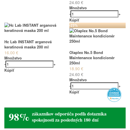
24.60 €
Množstvo
-
+
Kúpiť
-23%
Hc Lab INSTANT arganová
keratinová maska 200 ml
16.00 €
Olaplex No.5 Bond
Maintenance kondicionér
Množstvo
250ml
-
+
18.90 €
Kúpiť
24.60 €
Množstvo
-
+
Kúpiť
98%
zákazníkov odporúča podľa dotazníka
spokojnosti za posledných 180 dní