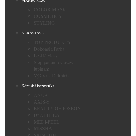
MARIA NILA
COLOR MASK
COSMETICS
STYLING
KERASTASE
TOP PRODUKTY
Dokonalá Farba
Lesklé vlasy
Stop padaniu vlasov/
lupinám
Výživa a Definícia
Kórejská kozmetika
ANUA
AXIS-Y
BEAUTY-OF-JOSEON
Dr.ALTHEA
MEDI-PEEL
MISSHA
SKIN-1004