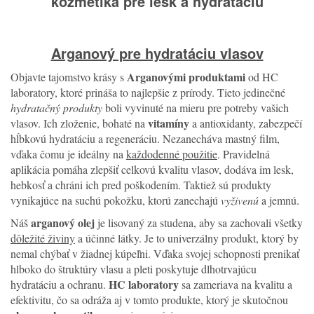
kozmetika pre lesk a hydratáciu
Arganový pre hydratáciu vlasov
Arganovými produktami
Objavte tajomstvo krásy s
od HC
laboratory, ktoré prináša to najlepšie z prírody. Tieto jedinečné
hydratačný produkty
boli vyvinuté na mieru pre potreby vašich
vitamíny
vlasov. Ich zloženie, bohaté na
a antioxidanty, zabezpečí
hĺbkovú hydratáciu a regeneráciu. Nezanecháva mastný film,
vďaka čomu je ideálny na
každodenné použitie
. Pravidelná
aplikácia pomáha zlepšiť celkovú kvalitu vlasov, dodáva im lesk,
hebkosť a chráni ich pred poškodením. Taktiež sú produkty
vynikajúce na suchú pokožku, ktorú zanechajú
vyživenú
a jemnú.
arganový olej
Náš
je lisovaný za studena, aby sa zachovali všetky
dôležité živiny
a účinné látky. Je to univerzálny produkt, ktorý by
nemal chýbať v žiadnej kúpeľni. Vďaka svojej schopnosti prenikať
hlboko do štruktúry vlasu a pleti poskytuje dlhotrvajúcu
HC laboratory
hydratáciu a ochranu.
sa zameriava na kvalitu a
efektivitu, čo sa odráža aj v tomto produkte, ktorý je skutočnou