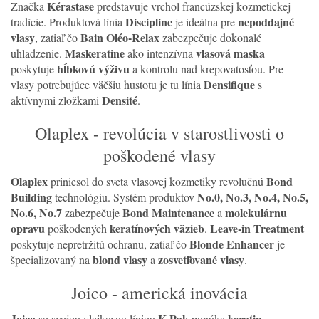
Kérastase
Značka
predstavuje vrchol francúzskej kozmetickej
Discipline
nepoddajné
tradície. Produktová línia
je ideálna pre
vlasy
Bain Oléo-Relax
, zatiaľ čo
zabezpečuje dokonalé
Maskeratine
vlasová maska
uhladzenie.
ako intenzívna
hĺbkovú výživu
poskytuje
a kontrolu nad krepovatosťou. Pre
Densifique
vlasy potrebujúce väčšiu hustotu je tu línia
s
Densité
aktívnymi zložkami
.
Olaplex - revolúcia v starostlivosti o
poškodené vlasy
Olaplex
Bond
priniesol do sveta vlasovej kozmetiky revolučnú
Building
No.0, No.3, No.4, No.5,
technológiu. Systém produktov
No.6, No.7
Bond Maintenance
molekulárnu
zabezpečuje
a
opravu
keratínových väzieb
Leave-in Treatment
poškodených
.
Blonde Enhancer
poskytuje nepretržitú ochranu, zatiaľ čo
je
blond vlasy
zosvetľované vlasy
špecializovaný na
a
.
Joico - americká inovácia
Joico
K-Pak
keratin
so svojou vlajkovou líniou
ponúka