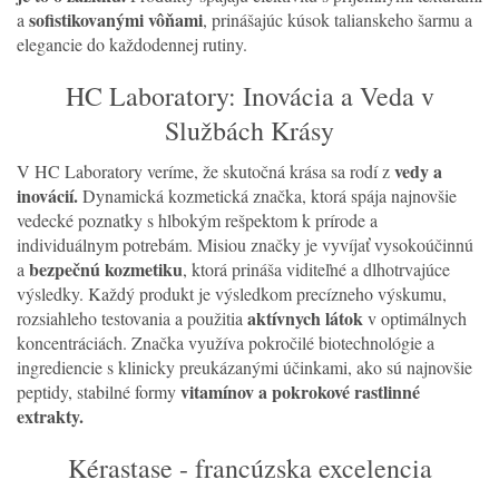
sofistikovanými vôňami
a
, prinášajúc kúsok talianskeho šarmu a
elegancie do každodennej rutiny.
HC Laboratory: Inovácia a Veda v
Službách Krásy
vedy a
V HC Laboratory veríme, že skutočná krása sa rodí z
inovácií.
Dynamická kozmetická značka, ktorá spája najnovšie
vedecké poznatky s hlbokým rešpektom k prírode a
individuálnym potrebám. Misiou značky je vyvíjať vysokoúčinnú
bezpečnú kozmetiku
a
, ktorá prináša viditeľné a dlhotrvajúce
výsledky. Každý produkt je výsledkom precízneho výskumu,
aktívnych látok
rozsiahleho testovania a použitia
v optimálnych
koncentráciách. Značka využíva pokročilé biotechnológie a
ingrediencie s klinicky preukázanými účinkami, ako sú najnovšie
vitamínov a pokrokové rastlinné
peptidy, stabilné formy
extrakty.
Kérastase - francúzska excelencia