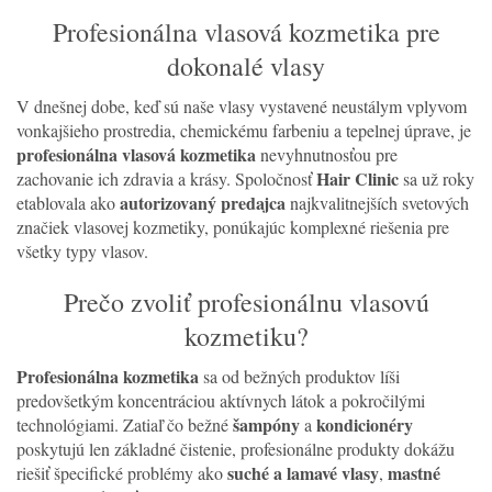
Profesionálna vlasová kozmetika pre
dokonalé vlasy
V dnešnej dobe, keď sú naše vlasy vystavené neustálym vplyvom
vonkajšieho prostredia, chemickému farbeniu a tepelnej úprave, je
profesionálna vlasová kozmetika
nevyhnutnosťou pre
Hair Clinic
zachovanie ich zdravia a krásy. Spoločnosť
sa už roky
autorizovaný predajca
etablovala ako
najkvalitnejších svetových
značiek vlasovej kozmetiky, ponúkajúc komplexné riešenia pre
všetky typy vlasov.
Prečo zvoliť profesionálnu vlasovú
kozmetiku?
Profesionálna kozmetika
sa od bežných produktov líši
predovšetkým koncentráciou aktívnych látok a pokročilými
šampóny
kondicionéry
technológiami. Zatiaľ čo bežné
a
poskytujú len základné čistenie, profesionálne produkty dokážu
suché a lamavé vlasy
mastné
riešiť špecifické problémy ako
,