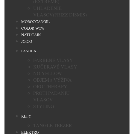
(EXTREME)
UHLADENIE
VLASOV(FRIZZ DISMIS)
MOROCCANOIL
COLOR WOW
NATUCAIN
JOICO
FANOLA
FARBENÉ VLASY
KUČERAVÉ VLASY
NO YELLOW
OBJEM a VÝŽIVA
ORO THERAPY
PROTI PADANIU
VLASOV
STYLING
KEFY
TANGLE TEEZER
ELEKTRO