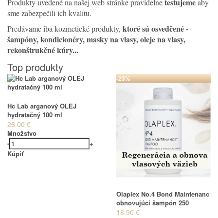
testujeme
Produkty uvedené na našej web stránke pravidelne
aby
sme zabezpečili ich kvalitu.
ktoré sú osvedčené
-
Predávame iba kozmetické produkty,
šampóny, kondicionéry, masky na vlasy, oleje na vlasy,
rekonštrukčné kúry...
Top produkty
-23%
Hc Lab arganový OLEJ
hydratačný 100 ml
26.00 €
Množstvo
-
+
Kúpiť
Olaplex No.4 Bond Maintenanc
obnovujúci šampón 250
18.90 €