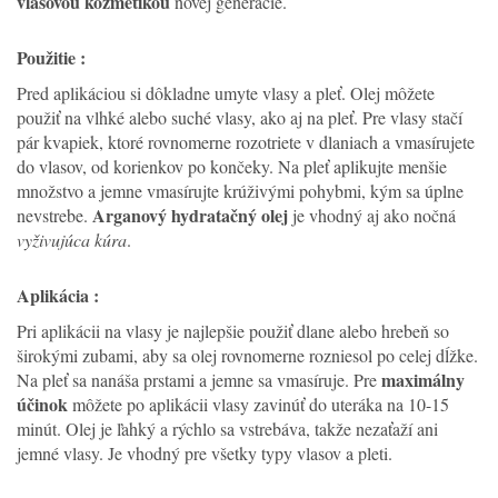
vlasovou kozmetikou
novej generácie.
Použitie :
Pred aplikáciou si dôkladne umyte vlasy a pleť. Olej môžete
použiť na vlhké alebo suché vlasy, ako aj na pleť. Pre vlasy stačí
pár kvapiek, ktoré rovnomerne rozotriete v dlaniach a vmasírujete
do vlasov, od korienkov po končeky. Na pleť aplikujte menšie
množstvo a jemne vmasírujte krúživými pohybmi, kým sa úplne
Arganový hydratačný olej
nevstrebe.
je vhodný aj ako nočná
vyživujúca kúra
.
Aplikácia :
Pri aplikácii na vlasy je najlepšie použiť dlane alebo hrebeň so
širokými zubami, aby sa olej rovnomerne rozniesol po celej dĺžke.
maximálny
Na pleť sa nanáša prstami a jemne sa vmasíruje. Pre
účinok
môžete po aplikácii vlasy zavinúť do uteráka na 10-15
minút. Olej je ľahký a rýchlo sa vstrebáva, takže nezaťaží ani
jemné vlasy. Je vhodný pre všetky typy vlasov a pleti.