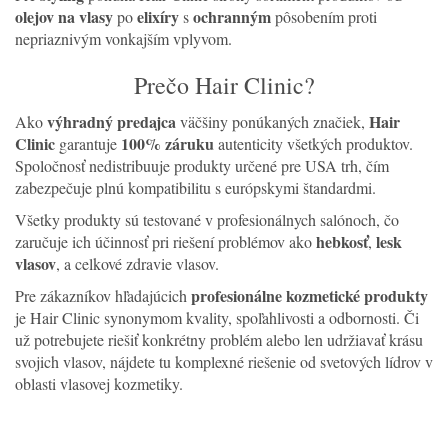
olejov na vlasy
elixíry
ochranným
po
s
pôsobením proti
nepriaznivým vonkajším vplyvom.
Prečo Hair Clinic?
výhradný predajca
Hair
Ako
väčšiny ponúkaných značiek,
Clinic
100% záruku
garantuje
autenticity všetkých produktov.
Spoločnosť nedistribuuje produkty určené pre USA trh, čím
zabezpečuje plnú kompatibilitu s európskymi štandardmi.
Všetky produkty sú testované v profesionálnych salónoch, čo
hebkosť
lesk
zaručuje ich účinnosť pri riešení problémov ako
,
vlasov
, a celkové zdravie vlasov.
profesionálne kozmetické produkty
Pre zákazníkov hľadajúcich
je Hair Clinic synonymom kvality, spoľahlivosti a odbornosti. Či
už potrebujete riešiť konkrétny problém alebo len udržiavať krásu
svojich vlasov, nájdete tu komplexné riešenie od svetových lídrov v
oblasti vlasovej kozmetiky.