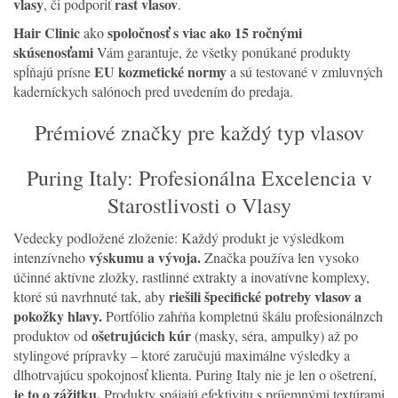
vlasy
rast vlasov
, či podporiť
.
Hair Clinic
spoločnosť s viac ako 15 ročnými
ako
skúsenosťami
Vám garantuje, že všetky ponúkané produkty
EU kozmetické normy
spĺňajú prísne
a sú testované v zmluvných
kaderníckych salónoch pred uvedením do predaja.
Prémiové značky pre každý typ vlasov
Puring Italy: Profesionálna Excelencia v
Starostlivosti o Vlasy
Vedecky podložené zloženie: Každý produkt je výsledkom
výskumu a vývoja.
intenzívneho
Značka používa len vysoko
účinné aktívne zložky, rastlinné extrakty a inovatívne komplexy,
riešili špecifické potreby vlasov a
ktoré sú navrhnuté tak, aby
pokožky hlavy.
Portfólio zahŕňa kompletnú škálu profesionálnzch
ošetrujúcich kúr
produktov od
(masky, séra, ampulky) až po
stylingové prípravky – ktoré zaručujú maximálne výsledky a
dlhotrvajúcu spokojnosť klienta. Puring Italy nie je len o ošetrení,
je to o zážitku.
Produkty spájajú efektivitu s príjemnými textúrami