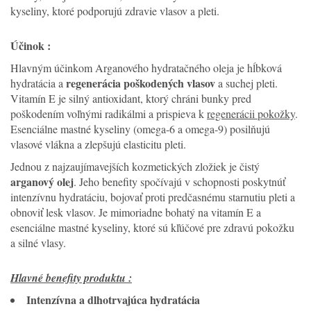
kyseliny, ktoré podporujú zdravie vlasov a pleti.
Účinok :
Hlavným účinkom Arganového hydratačného oleja je hĺbková
regenerácia poškodených vlasov
hydratácia a
a suchej pleti.
Vitamín E je silný antioxidant, ktorý chráni bunky pred
poškodením voľnými radikálmi a prispieva k
regenerácii pokožky
.
Esenciálne mastné kyseliny (omega-6 a omega-9) posilňujú
vlasové vlákna a zlepšujú elasticitu pleti.
Jednou z najzaujímavejších kozmetických zložiek je čistý
arganový olej
. Jeho benefity spočívajú v schopnosti poskytnúť
intenzívnu hydratáciu, bojovať proti predčasnému starnutiu pleti a
obnoviť lesk vlasov. Je mimoriadne bohatý na vitamín E a
esenciálne mastné kyseliny, ktoré sú kľúčové pre zdravú pokožku
a silné vlasy.
Hlavné benefity produktu :
Intenzívna a dlhotrvajúca hydratácia