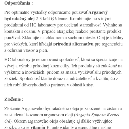
Odporúčania :
Arganový
Pre optimálne výsledky odporúčame používať
hydratačný olej
2-3 krát týždenne. Kombinujte ho s inými
produktmi od HC laboratory pre ucelenú starostlivosť. Vyhnite sa
kontaktu s očami. V prípade alergickej reakcie prestaňte produkt
používať. Skladujte na chladnom a suchom mieste. Olej je ideálny
prírodnú alternatívu
pre všetkých, ktorí hľadajú
pre regeneráciu
a ochranu vlasov a pleti.
HC laboratory je renomovaná spoločnosť, ktorá sa špecializuje na
vývoj a výrobu prírodnej kozmetiky. Ich produkty sú založené na
výskume a inováciách
, pričom sa snažia využívať silu prírodných
zložiek. Spoločnosť kladie dôraz na udržateľnosť a kvalitu, čo z
nich robí
dôveryhodného partnera
v oblasti krásy.
Zloženie :
Zloženie Arganového hydratačného oleja je založené na čistom a
za studena lisovanom arganovom oleji (
Argania Spinosa Kernel
Oil
). Okrem arganového oleja obsahuje aj ďalšie vyživujúce
vitamín E
zložky, ako je
, antioxidanty a esenciálne mastné