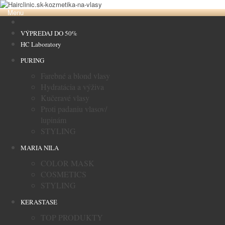
Menu
VÝPREDAJ DO 50%
HC Laboratory
PURING
Farebné a blond vlasy
Hydratácia a výživa
Kučeravé vlasy
Proti padaniu vlasov/
lupinám
STYLING
MARIA NILA
COLOR MASK
COSMETICS
STYLING
KERASTASE
TOP PRODUKTY