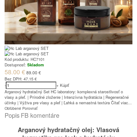
Kód produktu:
HC7101
Dostupnosť:
Skladom
58.00 €
89.00 €
Bez DPH:
47.15 €
-
+
Kúpiť
Arganový hydratačný Set HC laboratory: komplexná starostlivosť o
vlasy a pleť. | Prírodné zloženie | Intenzívna hydratácia | Regeneračné
účinky | Výživa pre vlasy a pleť | Ľahká a nemastná textúra
Čítať viac...
Obľúbené
Porovnať
Popis
FB komentáre
Arganový hydratačný olej: Vlasová