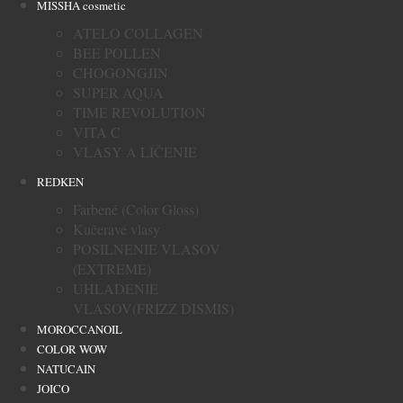
MISSHA cosmetic
ATELO COLLAGEN
BEE POLLEN
CHOGONGJIN
SUPER AQUA
TIME REVOLUTION
VITA C
VLASY A LÍČENIE
REDKEN
Farbené (Color Gloss)
Kučeravé vlasy
POSILNENIE VLASOV
(EXTREME)
UHLADENIE
VLASOV(FRIZZ DISMIS)
MOROCCANOIL
COLOR WOW
NATUCAIN
JOICO