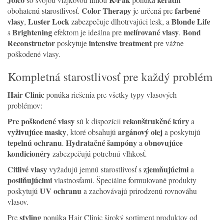
Color Therapy
farbené
obohatenú starostlivosť.
je určená pre
vlasy
Luster Lock
Blonde Life
,
zabezpečuje dlhotrvajúci lesk, a
Brightening
melírované vlasy
Bond
s
efektom je ideálna pre
.
Reconstructor
intensive treatment
poskytuje
pre vážne
poškodené vlasy.
Kompletná starostlivosť pre každý problém
Hair Clinic
ponúka riešenia pre všetky typy vlasových
problémov:
Pre poškodené vlasy
rekonštrukčné kúry
sú k dispozícii
a
vyživujúce masky
argánový olej
, ktoré obsahujú
a poskytujú
tepelnú ochranu
Hydratačné šampóny
obnovujúce
.
a
kondicionéry
zabezpečujú potrebnú vlhkosť.
Citlivé vlasy
zjemňujúcimi
vyžadujú jemnú starostlivosť s
a
posilňujúcimi
vlastnosťami. Špeciálne formulované produkty
UV ochranu
poskytujú
a zachovávajú prirodzenú rovnováhu
vlasov.
styling
Pre
ponúka Hair Clinic široký sortiment produktov od