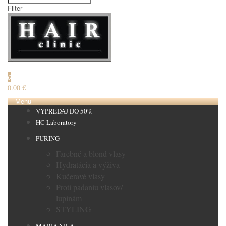
Filter
€
0
0.00 €
Menu
VÝPREDAJ DO 50%
HC Laboratory
PURING
Farebné a blond vlasy
Hydratácia a výživa
Kučeravé vlasy
Proti padaniu vlasov/
lupinám
STYLING