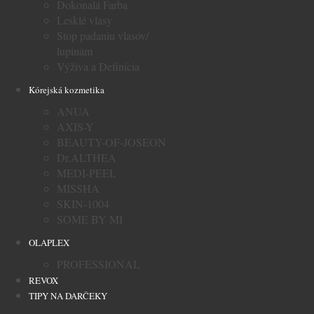
Dokonalá Farba
Lesklé vlasy
Stop padaniu vlasov/
lupinám
Výživa a Definícia
Kórejská kozmetika
ANUA
AXIS-Y
BEAUTY-OF-JOSEON
Dr.ALTHEA
MEDI-PEEL
MISSHA
SKIN-1004
SOME BY MI
OLAPLEX
PROFESSIONAL
REVOX
TIPY NA DARČEKY