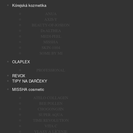
Kórejská kozmetika
ANUA
AXIS-Y
BEAUTY-OF-JOSEON
Dr.ALTHEA
MEDI-PEEL
MISSHA
SKIN-1004
SOME BY MI
OLAPLEX
PROFESSIONAL
REVOX
TIPY NA DARČEKY
MISSHA cosmetic
ATELO COLLAGEN
BEE POLLEN
CHOGONGJIN
SUPER AQUA
TIME REVOLUTION
VITA C
VLASY A LÍČENIE