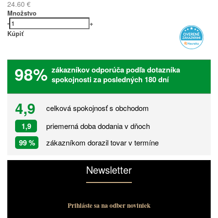
24.60 €
Množstvo
-
+
Kúpiť
98%
zákazníkov odporúča podľa dotazníka
spokojnosti za posledných 180 dní
4,9
celková spokojnosť s obchodom
1,9
priemerná doba dodania v dňoch
99 %
zákazníkom dorazil tovar v termíne
Newsletter
Prihláste sa na odber noviniek