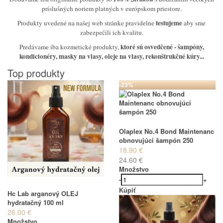
príslušných noriem platných v európskom priestore.
testujeme
Produkty uvedené na našej web stránke pravidelne
aby sme
zabezpečili ich kvalitu.
ktoré sú osvedčené
- šampóny,
Predávame iba kozmetické produkty,
kondicionéry, masky na vlasy, oleje na vlasy, rekonštrukčné kúry...
Top produkty
-23%
Olaplex No.4 Bond Maintenanc
obnovujúci šampón 250
18.90 €
24.60 €
Množstvo
-
+
Kúpiť
Hc Lab arganový OLEJ
hydratačný 100 ml
26.00 €
Množstvo