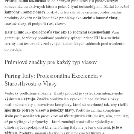
Profesionálna kozmetika
sa od bežných produktov líši predovšetkým
koncentráciou aktívnych látok a pokročilými technológiami. Zatiaľ čo bežné
šampóny
kondicionéry
a
poskytujú len základné čistenie, profesionálne
suché a lamavé vlasy
produkty dokážu riešiť špecifické problémy ako
,
mastné vlasy
rast vlasov
, či podporiť
.
Hair Clinic
spoločnosť s viac ako 15 ročnými skúsenosťami
ako
Vám
EU kozmetické
garantuje, že všetky ponúkané produkty spĺňajú prísne
normy
a sú testované v zmluvných kaderníckych salónoch pred uvedením
do predaja.
Prémiové značky pre každý typ vlasov
Puring Italy: Profesionálna Excelencia v
Starostlivosti o Vlasy
Vedecky podložené zloženie: Každý produkt je výsledkom intenzívneho
výskumu a vývoja.
Značka používa len vysoko účinné aktívne zložky,
riešili
rastlinné extrakty a inovatívne komplexy, ktoré sú navrhnuté tak, aby
špecifické potreby vlasov a pokožky hlavy.
Portfólio zahŕňa kompletnú
ošetrujúcich kúr
škálu profesionálnzch produktov od
(masky, séra, ampulky)
až po stylingové prípravky – ktoré zaručujú maximálne výsledky a
je to o
dlhotrvajúcu spokojnosť klienta. Puring Italy nie je len o ošetrení,
zážitku.
Produkty spájajú efektivitu s príjemnými textúrami a