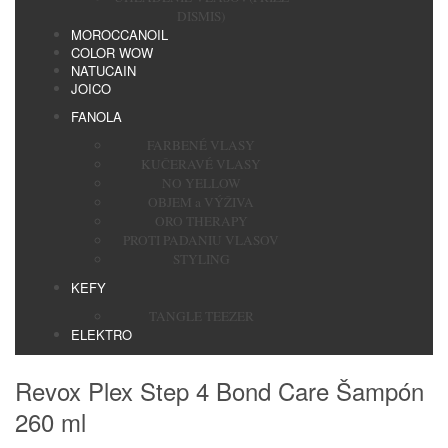
DISMIS)
MOROCCANOIL
COLOR WOW
NATUCAIN
JOICO
FANOLA
FARBENÉ VLASY
KUČERAVÉ VLASY
NO YELLOW
OBJEM a VÝŽIVA
ORO THERAPY
PROTI PADANIU VLASOV
STYLING
KEFY
TANGLE TEEZER
ELEKTRO
Revox Plex Step 4 Bond Care Šampón
260 ml