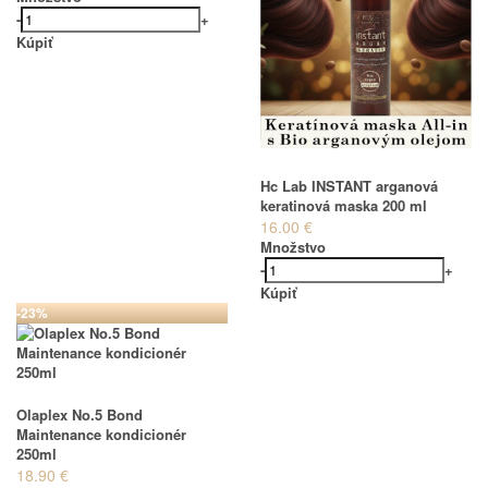
-
+
Kúpiť
Hc Lab INSTANT arganová
keratinová maska 200 ml
16.00 €
Množstvo
-
+
Kúpiť
-23%
Olaplex No.5 Bond
Maintenance kondicionér
250ml
18.90 €