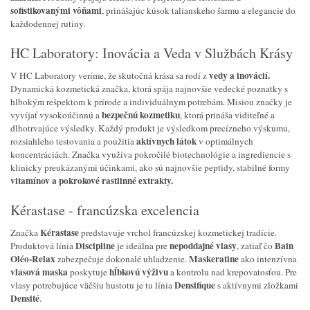
sofistikovanými vôňami
, prinášajúc kúsok talianskeho šarmu a elegancie do
každodennej rutiny.
HC Laboratory: Inovácia a Veda v Službách Krásy
vedy a inovácií.
V HC Laboratory veríme, že skutočná krása sa rodí z
Dynamická kozmetická značka, ktorá spája najnovšie vedecké poznatky s
hlbokým rešpektom k prírode a individuálnym potrebám. Misiou značky je
bezpečnú kozmetiku
vyvíjať vysokoúčinnú a
, ktorá prináša viditeľné a
dlhotrvajúce výsledky. Každý produkt je výsledkom precízneho výskumu,
aktívnych látok
rozsiahleho testovania a použitia
v optimálnych
koncentráciách. Značka využíva pokročilé biotechnológie a ingrediencie s
klinicky preukázanými účinkami, ako sú najnovšie peptidy, stabilné formy
vitamínov a pokrokové rastlinné extrakty.
Kérastase - francúzska excelencia
Kérastase
Značka
predstavuje vrchol francúzskej kozmetickej tradície.
Discipline
nepoddajné vlasy
Bain
Produktová línia
je ideálna pre
, zatiaľ čo
Oléo-Relax
Maskeratine
zabezpečuje dokonalé uhladzenie.
ako intenzívna
vlasová maska
hĺbkovú výživu
poskytuje
a kontrolu nad krepovatosťou. Pre
Densifique
vlasy potrebujúce väčšiu hustotu je tu línia
s aktívnymi zložkami
Densité
.