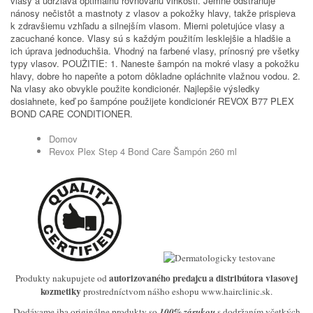
vlasy a udržiava optimálnu rovnováhu vlhkosti. Jemne odstraňuje
nánosy nečistôt a mastnoty z vlasov a pokožky hlavy, takže prispieva
k zdravšiemu vzhľadu a silnejším vlasom. Mierni poletujúce vlasy a
zacuchané konce. Vlasy sú s každým použitím lesklejšie a hladšie a
ich úprava jednoduchšia. Vhodný na farbené vlasy, prínosný pre všetky
typy vlasov. POUŽITIE: 1. Naneste šampón na mokré vlasy a pokožku
hlavy, dobre ho napeňte a potom dôkladne opláchnite vlažnou vodou. 2.
Na vlasy ako obvykle použite kondicionér. Najlepšie výsledky
dosiahnete, keď po šampóne použijete kondicionér REVOX B77 PLEX
BOND CARE CONDITIONER.
Domov
Revox Plex Step 4 Bond Care Šampón 260 ml
autorizovaného predajcu a distribútora vlasovej
Produkty nakupujete od
kozmetiky
prostredníctvom nášho eshopu www.hairclinic.sk.
Dodávame iba originálne produkty so
100% zárukou
s dodržaním včetkých