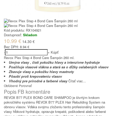
Kód produktu:
RX104921
Dostupnosť:
Skladom
10.99 €
14.30 €
Bez DPH:
8.94 €
-
+
Kúpiť
Revox Plex Step 4 Bond Care Šampón 260 ml.
Umýva vlasy , čistí pokožku hlavy a intenzívne hydratuje
Posilňuje vlasové vlákna a stará sa o dĺžky oslabených vlasov
Zbavuje vlasy a pokožku hlavy mastnoty
Pôsobí proti krepovateniu vlasov
Vhodný pre prírodné a farbené vlasy
Čítať viac...
Obľúbené
Porovnať
Popis
FB komentáre
REVOX B77 PLEX BOND CARE SHAMPOO je štvrtým krokom
pokročilého systému REVOX B77 PLEX Hair Rebuilding System na
obnovu vlasov. Vďaka svojmu zloženiu tento profesionálny šampón
vlasy hĺbkové hydratuje, opravuje krepaté, poškodené alebo farbené