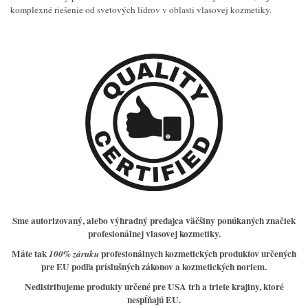
komplexné riešenie od svetových lídrov v oblasti vlasovej kozmetiky.
Sme
autorizovaný, alebo výhradný predajca väčšiny
ponúkaných značiek
profesionálnej vlasovej kozmetiky.
Máte tak
profesionálnych kozmetických produktov určených
100% záruku
pre EU podľa príslušných zákonov a kozmetických noriem.
Nedistribujeme produkty určené pre USA trh a triete krajiny, ktoré
nespĺňajú EU.