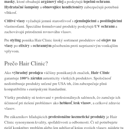
masky
argánový olej
tepelnú ochranu
, ktoré obsahujú
a poskytujú
.
Hydratačné šampóny
obnovujúce kondicionéry
a
zabezpečujú potrebnú
vlhkosť.
Citlivé vlasy
zjemňujúcimi
posilňujúcimi
vyžadujú jemnú starostlivosť s
a
UV ochranu
vlastnosťami. Špeciálne formulované produkty poskytujú
a
zachovávajú prirodzenú rovnováhu vlasov.
styling
olejov na
Pre
ponúka Hair Clinic široký sortiment produktov od
vlasy
elixíry
ochranným
po
s
pôsobením proti nepriaznivým vonkajším
vplyvom.
Prečo Hair Clinic?
výhradný predajca
Hair Clinic
Ako
väčšiny ponúkaných značiek,
100% záruku
garantuje
autenticity všetkých produktov. Spoločnosť
nedistribuuje produkty určené pre USA trh, čím zabezpečuje plnú
kompatibilitu s európskymi štandardmi.
Všetky produkty sú testované v profesionálnych salónoch, čo zaručuje ich
hebkosť
lesk vlasov
účinnosť pri riešení problémov ako
,
, a celkové zdravie
vlasov.
profesionálne kozmetické produkty
Pre zákazníkov hľadajúcich
je Hair
Clinic synonymom kvality, spoľahlivosti a odbornosti. Či už potrebujete
riešiť konkrétny problém alebo len udržiavať krásu svojich vlasov, nájdete tu