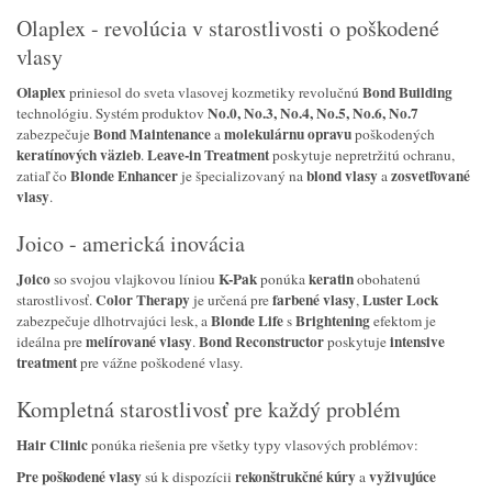
Olaplex - revolúcia v starostlivosti o poškodené
vlasy
Olaplex
Bond Building
priniesol do sveta vlasovej kozmetiky revolučnú
No.0, No.3, No.4, No.5, No.6, No.7
technológiu. Systém produktov
Bond Maintenance
molekulárnu opravu
zabezpečuje
a
poškodených
keratínových väzieb
Leave-in Treatment
.
poskytuje nepretržitú ochranu,
Blonde Enhancer
blond vlasy
zosvetľované
zatiaľ čo
je špecializovaný na
a
vlasy
.
Joico - americká inovácia
Joico
K-Pak
keratin
so svojou vlajkovou líniou
ponúka
obohatenú
Color Therapy
farbené vlasy
Luster Lock
starostlivosť.
je určená pre
,
Blonde Life
Brightening
zabezpečuje dlhotrvajúci lesk, a
s
efektom je
melírované vlasy
Bond Reconstructor
intensive
ideálna pre
.
poskytuje
treatment
pre vážne poškodené vlasy.
Kompletná starostlivosť pre každý problém
Hair Clinic
ponúka riešenia pre všetky typy vlasových problémov:
Pre poškodené vlasy
rekonštrukčné kúry
vyživujúce
sú k dispozícii
a