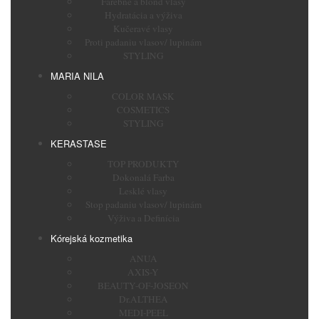
Farebné a blond vlasy
Hydratácia a výživa
Kučeravé vlasy
Proti padaniu vlasov/ lupinám
STYLING
MARIA NILA
COLOR MASK
COSMETICS
STYLING
KERASTASE
TOP PRODUKTY
Dokonalá Farba
Lesklé vlasy
Stop padaniu vlasov/ lupinám
Výživa a Definícia
Kórejská kozmetika
ANUA
AXIS-Y
BEAUTY-OF-JOSEON
Dr.ALTHEA
MEDI-PEEL