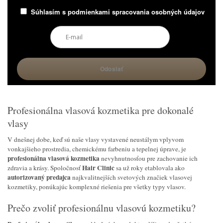
Súhlasím s
podmienkami spracovania osobných údajov
Profesionálna vlasová kozmetika pre dokonalé
vlasy
V dnešnej dobe, keď sú naše vlasy vystavené neustálym vplyvom
vonkajšieho prostredia, chemickému farbeniu a tepelnej úprave, je
profesionálna vlasová kozmetika
nevyhnutnosťou pre zachovanie ich
Hair Clinic
zdravia a krásy. Spoločnosť
sa už roky etablovala ako
autorizovaný predajca
najkvalitnejších svetových značiek vlasovej
kozmetiky, ponúkajúc komplexné riešenia pre všetky typy vlasov.
Prečo zvoliť profesionálnu vlasovú kozmetiku?