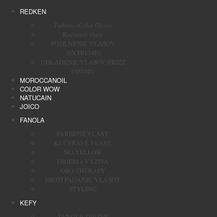
REDKEN
Farbené (Color Gloss)
Kučeravé vlasy
POSILNENIE VLASOV
(EXTREME)
UHLADENIE VLASOV(FRIZZ
DISMIS)
MOROCCANOIL
COLOR WOW
NATUCAIN
JOICO
FANOLA
FARBENÉ VLASY
KUČERAVÉ VLASY
NO YELLOW
OBJEM a VÝŽIVA
ORO THERAPY
PROTI PADANIU VLASOV
STYLING
KEFY
TANGLE TEEZER