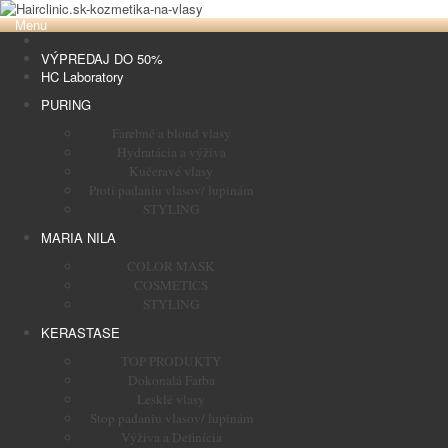
Menu
VÝPREDAJ DO 50%
HC Laboratory
PURING
Farebné a blond vlasy
Hydratácia a výživa
Kučeravé vlasy
Proti padaniu vlasov/ lupinám
STYLING
MARIA NILA
COLOR MASK
COSMETICS
STYLING
KERASTASE
TOP PRODUKTY
Dokonalá Farba
Lesklé vlasy
Stop padaniu vlasov/ lupinám
Výživa a Definícia