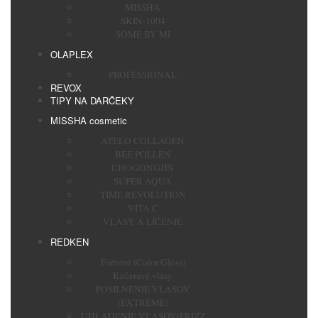
MISSHA
SKIN-1004
SOME BY MI
OLAPLEX
PROFESSIONAL
REVOX
TIPY NA DARČEKY
MISSHA cosmetic
ATELO COLLAGEN
BEE POLLEN
CHOGONGJIN
SUPER AQUA
TIME REVOLUTION
VITA C
VLASY A LÍČENIE
REDKEN
Farbené (Color Gloss)
Kučeravé vlasy
POSILNENIE VLASOV
(EXTREME)
UHLADENIE VLASOV(FRIZZ