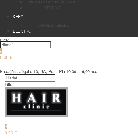
PROTI PADANIU VLASOV
STYLING
KEFY
TANGLE TEEZER
ELEKTRO
Filter
0
0.00 €
€
Predajňa : Jégeho 10, BA, Pon - Pia 10,00 - 16,00 hod.
Filter
€
0
0.00 €