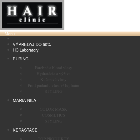
Menu
VÝPREDAJ DO 50%
HC Laboratory
PURING
Farebné a blond vlasy
Hydratácia a výživa
Kučeravé vlasy
Proti padaniu vlasov/ lupinám
STYLING
MARIA NILA
COLOR MASK
COSMETICS
STYLING
KERASTASE
TOP PRODUKTY