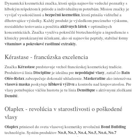
Dynamická kozmetická značka, ktorá spája najnovšie vedecké poznatky s
hlbokým rešpektom k prírode a individuálnym potrebám. Misiou značky je
bezpečnú kozmetiku
vyvíjať vysokoúčinnú a
, ktorá prináša viditeľné a
dlhotrvajúce výsledky. Každý produkt je výsledkom precízneho výskumu,
aktívnych látok
rozsiahleho testovania a použitia
v optimálnych
koncentráciách. Značka využíva pokročilé biotechnológie a ingrediencie s
klinicky preukázanými účinkami, ako sú najnovšie peptidy, stabilné formy
vitamínov a pokrokové rastlinné extrakty.
Kérastase - francúzska excelencia
Kérastase
Značka
predstavuje vrchol francúzskej kozmetickej tradície.
Discipline
nepoddajné vlasy
Bain
Produktová línia
je ideálna pre
, zatiaľ čo
Oléo-Relax
Maskeratine
zabezpečuje dokonalé uhladzenie.
ako intenzívna
vlasová maska
hĺbkovú výživu
poskytuje
a kontrolu nad krepovatosťou. Pre
Densifique
vlasy potrebujúce väčšiu hustotu je tu línia
s aktívnymi zložkami
Densité
.
Olaplex - revolúcia v starostlivosti o poškodené
vlasy
Olaplex
Bond Building
priniesol do sveta vlasovej kozmetiky revolučnú
No.0, No.3, No.4, No.5, No.6, No.7
technológiu. Systém produktov