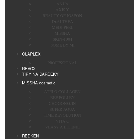
ANUA
AXIS-Y
BEAUTY-OF-JOSEON
Dr.ALTHEA
MEDI-PEEL
MISSHA
SKIN-1004
SOME BY MI
OLAPLEX
PROFESSIONAL
REVOX
TIPY NA DARČEKY
MISSHA cosmetic
ATELO COLLAGEN
BEE POLLEN
CHOGONGJIN
SUPER AQUA
TIME REVOLUTION
VITA C
VLASY A LÍČENIE
REDKEN