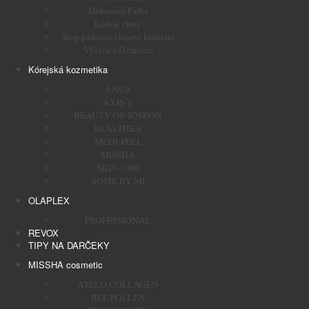
Dokonalá Farba
Lesklé vlasy
Stop padaniu vlasov/ lupinám
Výživa a Definícia
Kórejská kozmetika
ANUA
AXIS-Y
BEAUTY-OF-JOSEON
Dr.ALTHEA
MEDI-PEEL
MISSHA
SKIN-1004
SOME BY MI
OLAPLEX
PROFESSIONAL
REVOX
TIPY NA DARČEKY
MISSHA cosmetic
ATELO COLLAGEN
BEE POLLEN