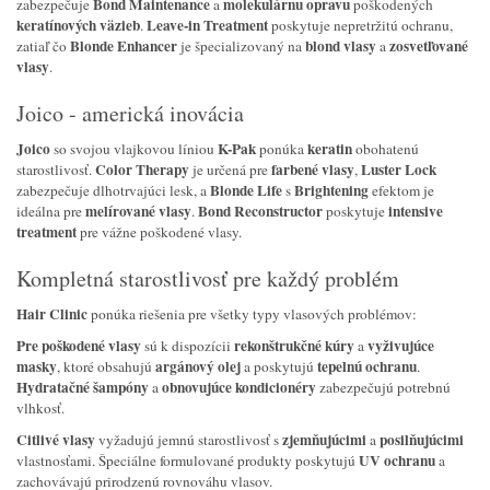
Bond Maintenance
molekulárnu opravu
zabezpečuje
a
poškodených
keratínových väzieb
Leave-in Treatment
.
poskytuje nepretržitú ochranu,
Blonde Enhancer
blond vlasy
zosvetľované
zatiaľ čo
je špecializovaný na
a
vlasy
.
Joico - americká inovácia
Joico
K-Pak
keratin
so svojou vlajkovou líniou
ponúka
obohatenú
Color Therapy
farbené vlasy
Luster Lock
starostlivosť.
je určená pre
,
Blonde Life
Brightening
zabezpečuje dlhotrvajúci lesk, a
s
efektom je
melírované vlasy
Bond Reconstructor
intensive
ideálna pre
.
poskytuje
treatment
pre vážne poškodené vlasy.
Kompletná starostlivosť pre každý problém
Hair Clinic
ponúka riešenia pre všetky typy vlasových problémov:
Pre poškodené vlasy
rekonštrukčné kúry
vyživujúce
sú k dispozícii
a
masky
argánový olej
tepelnú ochranu
, ktoré obsahujú
a poskytujú
.
Hydratačné šampóny
obnovujúce kondicionéry
a
zabezpečujú potrebnú
vlhkosť.
Citlivé vlasy
zjemňujúcimi
posilňujúcimi
vyžadujú jemnú starostlivosť s
a
UV ochranu
vlastnosťami. Špeciálne formulované produkty poskytujú
a
zachovávajú prirodzenú rovnováhu vlasov.