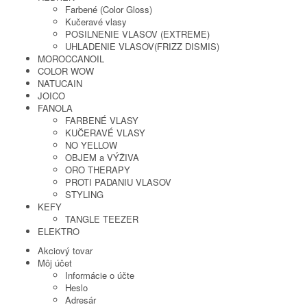
Farbené (Color Gloss)
Kučeravé vlasy
POSILNENIE VLASOV (EXTREME)
UHLADENIE VLASOV(FRIZZ DISMIS)
MOROCCANOIL
COLOR WOW
NATUCAIN
JOICO
FANOLA
FARBENÉ VLASY
KUČERAVÉ VLASY
NO YELLOW
OBJEM a VÝŽIVA
ORO THERAPY
PROTI PADANIU VLASOV
STYLING
KEFY
TANGLE TEEZER
ELEKTRO
Akciový tovar
Môj účet
Informácie o účte
Heslo
Adresár