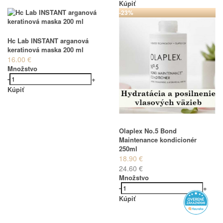
Kúpiť
-23%
Hc Lab INSTANT arganová
keratinová maska 200 ml
16.00 €
Množstvo
-
+
Kúpiť
Olaplex No.5 Bond
Maintenance kondicionér
250ml
18.90 €
24.60 €
Množstvo
-
+
Kúpiť