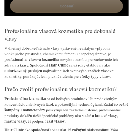
Profesionálna vlasová kozmetika pre dokonalé
vlasy
V dnešnej dobe, keď sú naše vlasy vystavené neustálym vplyvom
vonkajšieho prostredia, chemickému farbeniu a tepelnej úprave, je
profesionálna vlasová kozmetika
nevyhnutnosťou pre zachovanie ich
Hair Clinic
zdravia a krásy. Spoločnosť
sa už roky etablovala ako
autorizovaný predajca
najkvalitnejších svetových značiek vlasovej
kozmetiky, ponúkajúc komplexné riešenia pre všetky typy vlasov.
Prečo zvoliť profesionálnu vlasovú kozmetiku?
Profesionálna kozmetika
sa od bežných produktov líši predovšetkým
koncentráciou aktívnych látok a pokročilými technológiami. Zatiaľ čo bežné
šampóny
kondicionéry
a
poskytujú len základné čistenie, profesionálne
suché a lamavé vlasy
produkty dokážu riešiť špecifické problémy ako
,
mastné vlasy
rast vlasov
, či podporiť
.
Hair Clinic
spoločnosť s viac ako 15 ročnými skúsenosťami
ako
Vám