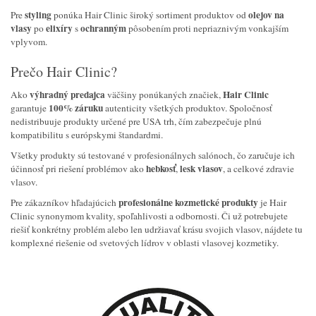
styling
olejov na
Pre
ponúka Hair Clinic široký sortiment produktov od
vlasy
elixíry
ochranným
po
s
pôsobením proti nepriaznivým vonkajším
vplyvom.
Prečo Hair Clinic?
výhradný predajca
Hair Clinic
Ako
väčšiny ponúkaných značiek,
100% záruku
garantuje
autenticity všetkých produktov. Spoločnosť
nedistribuuje produkty určené pre USA trh, čím zabezpečuje plnú
kompatibilitu s európskymi štandardmi.
Všetky produkty sú testované v profesionálnych salónoch, čo zaručuje ich
hebkosť
lesk vlasov
účinnosť pri riešení problémov ako
,
, a celkové zdravie
vlasov.
profesionálne kozmetické produkty
Pre zákazníkov hľadajúcich
je Hair
Clinic synonymom kvality, spoľahlivosti a odbornosti. Či už potrebujete
riešiť konkrétny problém alebo len udržiavať krásu svojich vlasov, nájdete tu
komplexné riešenie od svetových lídrov v oblasti vlasovej kozmetiky.