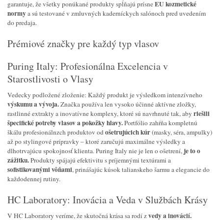
EU kozmetické
garantuje, že všetky ponúkané produkty spĺňajú prísne
normy
a sú testované v zmluvných kaderníckych salónoch pred uvedením
do predaja.
Prémiové značky pre každý typ vlasov
Puring Italy: Profesionálna Excelencia v
Starostlivosti o Vlasy
Vedecky podložené zloženie: Každý produkt je výsledkom intenzívneho
výskumu a vývoja.
Značka používa len vysoko účinné aktívne zložky,
riešili
rastlinné extrakty a inovatívne komplexy, ktoré sú navrhnuté tak, aby
špecifické potreby vlasov a pokožky hlavy.
Portfólio zahŕňa kompletnú
ošetrujúcich kúr
škálu profesionálnzch produktov od
(masky, séra, ampulky)
až po stylingové prípravky – ktoré zaručujú maximálne výsledky a
je to o
dlhotrvajúcu spokojnosť klienta. Puring Italy nie je len o ošetrení,
zážitku.
Produkty spájajú efektivitu s príjemnými textúrami a
sofistikovanými vôňami
, prinášajúc kúsok talianskeho šarmu a elegancie do
každodennej rutiny.
HC Laboratory: Inovácia a Veda v Službách Krásy
vedy a inovácií.
V HC Laboratory veríme, že skutočná krása sa rodí z