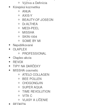
Výživa a Definícia
Kórejská kozmetika
ANUA
AXIS-Y
BEAUTY-OF-JOSEON
Dr.ALTHEA
MEDI-PEEL
MISSHA
SKIN-1004
SOME BY MI
Nepublikované
OLAPLEX
PROFESSIONAL
Olaplex-akcia
REVOX
TIPY NA DARČEKY
MISSHA cosmetic
ATELO COLLAGEN
BEE POLLEN
CHOGONGJIN
SUPER AQUA
TIME REVOLUTION
VITA C
VLASY A LÍČENIE
REDKEN