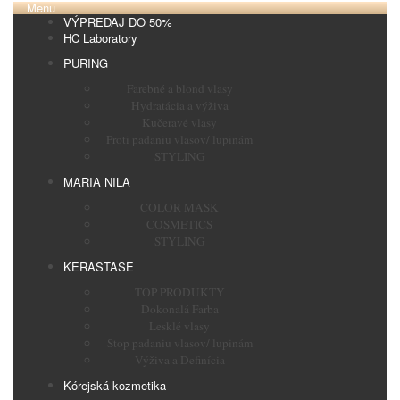
Menu
VÝPREDAJ DO 50%
HC Laboratory
PURING
Farebné a blond vlasy
Hydratácia a výživa
Kučeravé vlasy
Proti padaniu vlasov/ lupinám
STYLING
MARIA NILA
COLOR MASK
COSMETICS
STYLING
KERASTASE
TOP PRODUKTY
Dokonalá Farba
Lesklé vlasy
Stop padaniu vlasov/ lupinám
Výživa a Definícia
Kórejská kozmetika