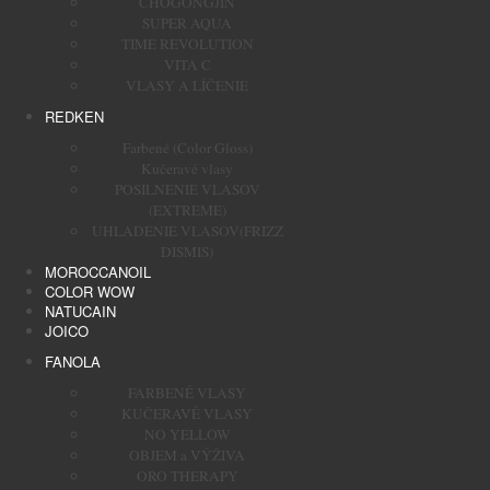
CHOGONGJIN
SUPER AQUA
TIME REVOLUTION
VITA C
VLASY A LÍČENIE
REDKEN
Farbené (Color Gloss)
Kučeravé vlasy
POSILNENIE VLASOV
(EXTREME)
UHLADENIE VLASOV(FRIZZ
DISMIS)
MOROCCANOIL
COLOR WOW
NATUCAIN
JOICO
FANOLA
FARBENÉ VLASY
KUČERAVÉ VLASY
NO YELLOW
OBJEM a VÝŽIVA
ORO THERAPY