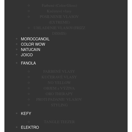
Farbené (Color Gloss)
Kučeravé vlasy
POSILNENIE VLASOV
(EXTREME)
UHLADENIE VLASOV(FRIZZ
DISMIS)
MOROCCANOIL
COLOR WOW
NATUCAIN
JOICO
FANOLA
FARBENÉ VLASY
KUČERAVÉ VLASY
NO YELLOW
OBJEM a VÝŽIVA
ORO THERAPY
PROTI PADANIU VLASOV
STYLING
KEFY
TANGLE TEEZER
ELEKTRO