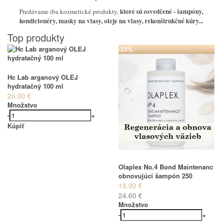
ktoré sú osvedčené
- šampóny,
Predávame iba kozmetické produkty,
kondicionéry, masky na vlasy, oleje na vlasy, rekonštrukčné kúry...
Top produkty
-23%
Hc Lab arganový OLEJ
hydratačný 100 ml
26.00 €
Množstvo
-
+
Kúpiť
Olaplex No.4 Bond Maintenanc
obnovujúci šampón 250
18.90 €
24.60 €
Množstvo
-
+