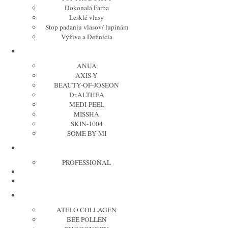
Dokonalá Farba
Lesklé vlasy
Stop padaniu vlasov/ lupinám
Výživa a Definícia
Kórejská kozmetika
ANUA
AXIS-Y
BEAUTY-OF-JOSEON
Dr.ALTHEA
MEDI-PEEL
MISSHA
SKIN-1004
SOME BY MI
OLAPLEX
PROFESSIONAL
REVOX
TIPY NA DARČEKY
MISSHA cosmetic
ATELO COLLAGEN
BEE POLLEN