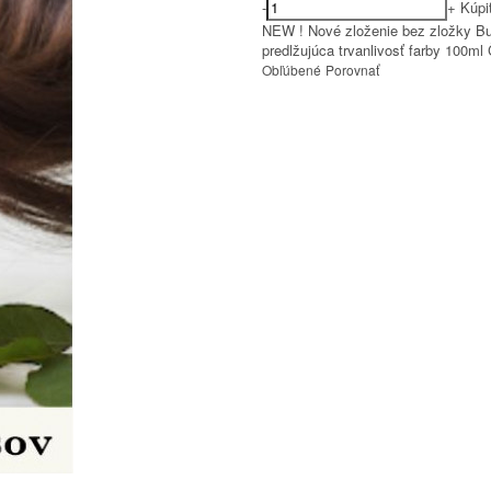
-
+
Kúpi
NEW ! Nové zloženie bez zložky Buty
predlžujúca trvanlivosť farby 100ml
Obľúbené
Porovnať