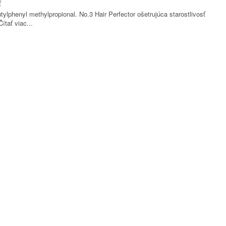
ť
lphenyl methylpropional. No.3 Hair Perfector ošetrujúca starostlivosť
Čítať viac...