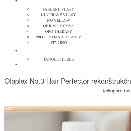
FANOLA
FARBENÉ VLASY
KUČERAVÉ VLASY
NO YELLOW
OBJEM a VÝŽIVA
ORO THERAPY
PROTI PADANIU VLASOV
STYLING
KEFY
TANGLE TEEZER
ELEKTRO
Olaplex No.3 Hair Perfector rekonštrukč
Nákupom tova
-23%