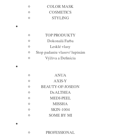
COLOR MASK
COSMETICS
STYLING
KERASTASE
TOP PRODUKTY
Dokonalá Farba
Lesklé vlasy
Stop padaniu vlasov/ lupinám
Výživa a Definícia
Kórejská kozmetika
ANUA
AXIS-Y
BEAUTY-OF-JOSEON
Dr.ALTHEA
MEDI-PEEL
MISSHA
SKIN-1004
SOME BY MI
OLAPLEX
PROFESSIONAL