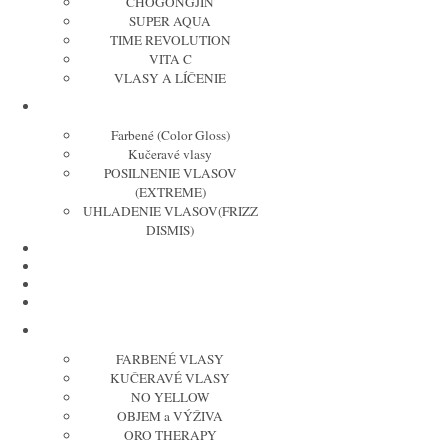
CHOGONGJIN
SUPER AQUA
TIME REVOLUTION
VITA C
VLASY A LÍČENIE
REDKEN
Farbené (Color Gloss)
Kučeravé vlasy
POSILNENIE VLASOV
(EXTREME)
UHLADENIE VLASOV(FRIZZ
DISMIS)
MOROCCANOIL
COLOR WOW
NATUCAIN
JOICO
FANOLA
FARBENÉ VLASY
KUČERAVÉ VLASY
NO YELLOW
OBJEM a VÝŽIVA
ORO THERAPY