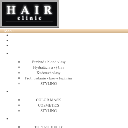
Menu
VÝPREDAJ DO 50%
HC Laboratory
PURING
Farebné a blond vlasy
Hydratácia a výživa
Kučeravé vlasy
Proti padaniu vlasov/ lupinám
STYLING
MARIA NILA
COLOR MASK
COSMETICS
STYLING
KERASTASE
TOP PRODUKTY