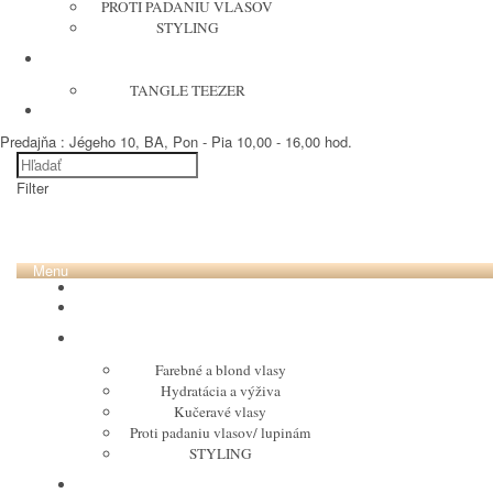
PROTI PADANIU VLASOV
STYLING
KEFY
TANGLE TEEZER
ELEKTRO
Predajňa : Jégeho 10, BA, Pon - Pia 10,00 - 16,00 hod.
Filter
Menu
VÝPREDAJ DO 50%
HC Laboratory
PURING
Farebné a blond vlasy
Hydratácia a výživa
Kučeravé vlasy
Proti padaniu vlasov/ lupinám
STYLING
MARIA NILA