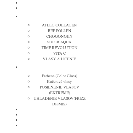
REVOX
TIPY NA DARČEKY
MISSHA cosmetic
ATELO COLLAGEN
BEE POLLEN
CHOGONGJIN
SUPER AQUA
TIME REVOLUTION
VITA C
VLASY A LÍČENIE
REDKEN
Farbené (Color Gloss)
Kučeravé vlasy
POSILNENIE VLASOV
(EXTREME)
UHLADENIE VLASOV(FRIZZ
DISMIS)
MOROCCANOIL
COLOR WOW
NATUCAIN
JOICO