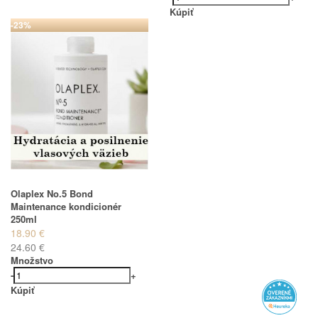
Kúpiť
-23%
Olaplex No.5 Bond
Maintenance kondicionér
250ml
18.90 €
24.60 €
Množstvo
-
+
Kúpiť