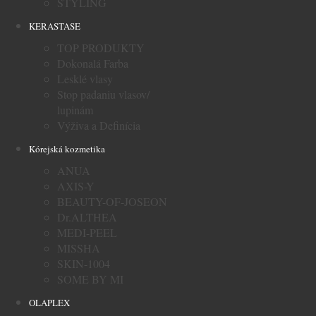
STYLING
KERASTASE
TOP PRODUKTY
Dokonalá Farba
Lesklé vlasy
Stop padaniu vlasov/
lupinám
Výživa a Definícia
Kórejská kozmetika
ANUA
AXIS-Y
BEAUTY-OF-JOSEON
Dr.ALTHEA
MEDI-PEEL
MISSHA
SKIN-1004
SOME BY MI
OLAPLEX