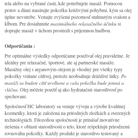
tela alebo na vybrané časti, kde potrebujete masáž. Pomocou
prstov a dlaní masírujte pokožku krúživými pohybmi, kým sa olej
úplne nevstrebe. Venujte zvýšenú pozornosť stuhnutým svalom a
kĺbom. Pre dosiahnutie
maximálneho relaxačného účinku
si
doprajte masáž v tichom prostredí s príjemnou hudbou.
Odporúčania :
Pre optimálne výsledky odporúčame používať olej pravidelne. Je
ideálny pre relaxačné, športové, ale aj partnerské masáže.
Masážny olej s arganovým olejom je vhodný pre všetky typy
pokožky vrátane citlivej, pretože neobsahuje dráždivé látky.
Po
masáži sa budete cítiť uvoľnene a vaša pokožka bude jemná a
vláčna
. Olej môžete použiť aj ako hydratačnú starostlivosť po
sprchovaní.
Spoločnosť HC laboratory sa venuje vývoju a výrobe kvalitnej
kozmetiky, ktorá je založená na prírodných zložkách a overených
technológiách. Filozofiou spoločnosti je prinášať inovatívne
riešenia v oblasti starostlivosti o telo, ktoré rešpektujú prirodzenú
rovnováhu pokožky. Každý produkt je starostlivo testovaný a