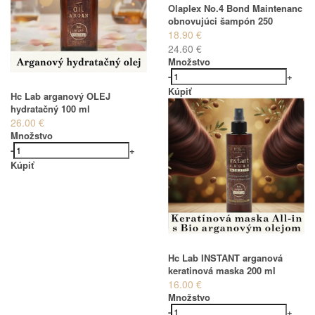
Olaplex No.4 Bond Maintenanc
obnovujúci šampón 250
18.90 €
24.60 €
Množstvo
-
+
Kúpiť
Hc Lab arganový OLEJ
hydratačný 100 ml
26.00 €
Množstvo
-
+
Kúpiť
Hc Lab INSTANT arganová
keratinová maska 200 ml
16.00 €
Množstvo
-
+