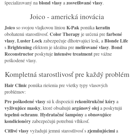
blond vlasy
zosvetľované vlasy
špecializovaný na
a
.
Joico - americká inovácia
Joico
K-Pak
keratin
so svojou vlajkovou líniou
ponúka
Color Therapy
farbené
obohatenú starostlivosť.
je určená pre
vlasy
Luster Lock
Blonde Life
,
zabezpečuje dlhotrvajúci lesk, a
Brightening
melírované vlasy
Bond
s
efektom je ideálna pre
.
Reconstructor
intensive treatment
poskytuje
pre vážne
poškodené vlasy.
Kompletná starostlivosť pre každý problém
Hair Clinic
ponúka riešenia pre všetky typy vlasových
problémov:
Pre poškodené vlasy
rekonštrukčné kúry
sú k dispozícii
a
vyživujúce masky
argánový olej
, ktoré obsahujú
a poskytujú
tepelnú ochranu
Hydratačné šampóny
obnovujúce
.
a
kondicionéry
zabezpečujú potrebnú vlhkosť.
Citlivé vlasy
zjemňujúcimi
vyžadujú jemnú starostlivosť s
a