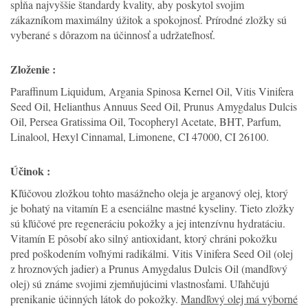
spĺňa najvyššie štandardy kvality, aby poskytol svojim
zákazníkom maximálny úžitok a spokojnosť. Prírodné zložky sú
vyberané s dôrazom na účinnosť a udržateľnosť.
Zloženie :
Paraffinum Liquidum, Argania Spinosa Kernel Oil, Vitis Vinifera
Seed Oil, Helianthus Annuus Seed Oil, Prunus Amygdalus Dulcis
Oil, Persea Gratissima Oil, Tocopheryl Acetate, BHT, Parfum,
Linalool, Hexyl Cinnamal, Limonene, CI 47000, CI 26100.
Účinok :
Kľúčovou zložkou tohto masážneho oleja je arganový olej, ktorý
je bohatý na vitamín E a esenciálne mastné kyseliny. Tieto zložky
sú kľúčové pre regeneráciu pokožky a jej intenzívnu hydratáciu.
Vitamín E pôsobí ako silný antioxidant, ktorý chráni pokožku
pred poškodením voľnými radikálmi. Vitis Vinifera Seed Oil (olej
z hroznových jadier) a Prunus Amygdalus Dulcis Oil (mandľový
olej) sú známe svojimi zjemňujúcimi vlastnosťami. Uľahčujú
prenikanie účinných látok do pokožky.
Mandľový olej má výborné