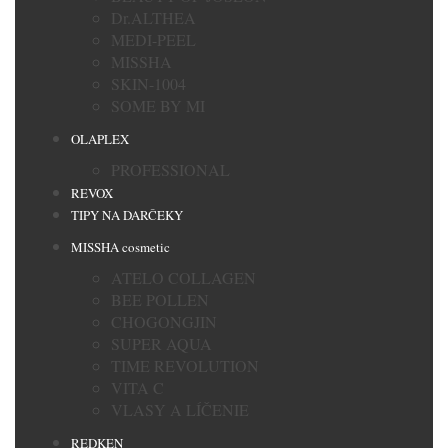
Dr.ALTHEA
MEDI-PEEL
MISSHA
SKIN-1004
SOME BY MI
OLAPLEX
PROFESSIONAL
REVOX
TIPY NA DARČEKY
MISSHA cosmetic
ATELO COLLAGEN
BEE POLLEN
CHOGONGJIN
SUPER AQUA
TIME REVOLUTION
VITA C
VLASY A LÍČENIE
REDKEN