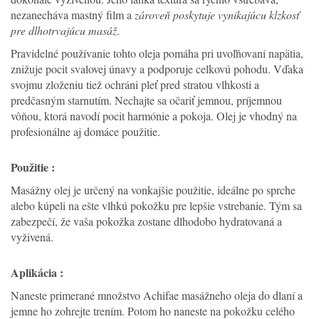
nezanecháva mastný film a
zároveň poskytuje vynikajúcu klzkosť
pre dlhotrvajúcu masáž
.
Pravidelné používanie tohto oleja pomáha pri uvoľňovaní napätia,
znižuje pocit svalovej únavy a podporuje celkovú pohodu. Vďaka
svojmu zloženiu tiež ochráni pleť pred stratou vlhkosti a
predčasným starnutím. Nechajte sa očariť jemnou, príjemnou
vôňou, ktorá navodí pocit harmónie a pokoja. Olej je vhodný na
profesionálne aj domáce použitie.
Použitie :
Masážny olej je určený na vonkajšie použitie, ideálne po sprche
alebo kúpeli na ešte vlhkú pokožku pre lepšie vstrebanie. Tým sa
zabezpečí, že vaša pokožka zostane dlhodobo hydratovaná a
vyživená.
Aplikácia :
Naneste primerané množstvo Achifae masážneho oleja do dlaní a
jemne ho zohrejte trením. Potom ho naneste na pokožku celého