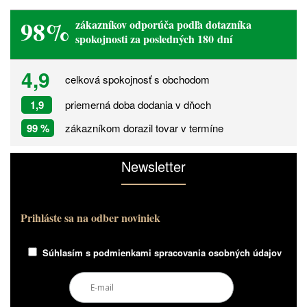
98%
zákazníkov odporúča podľa dotazníka
spokojnosti za posledných 180 dní
4,9
celková spokojnosť s obchodom
1,9
priemerná doba dodania v dňoch
99 %
zákazníkom dorazil tovar v termíne
Newsletter
Prihláste sa na odber noviniek
Súhlasím s
podmienkami spracovania osobných údajov