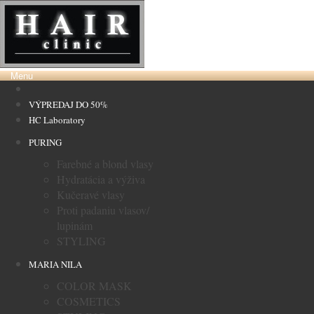
Menu
VÝPREDAJ DO 50%
HC Laboratory
PURING
Farebné a blond vlasy
Hydratácia a výživa
Kučeravé vlasy
Proti padaniu vlasov/
lupinám
STYLING
MARIA NILA
COLOR MASK
COSMETICS