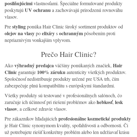
posilňujúcimi
vlastnosťami. Špeciálne formulované produkty
UV ochranu
poskytujú
a zachovávajú prirodzenú rovnováhu
vlasov.
styling
Pre
ponúka Hair Clinic široký sortiment produktov od
olejov na vlasy
elixíry
ochranným
po
s
pôsobením proti
nepriaznivým vonkajším vplyvom.
Prečo Hair Clinic?
výhradný predajca
Hair
Ako
väčšiny ponúkaných značiek,
Clinic
100% záruku
garantuje
autenticity všetkých produktov.
Spoločnosť nedistribuuje produkty určené pre USA trh, čím
zabezpečuje plnú kompatibilitu s európskymi štandardmi.
Všetky produkty sú testované v profesionálnych salónoch, čo
hebkosť
lesk
zaručuje ich účinnosť pri riešení problémov ako
,
vlasov
, a celkové zdravie vlasov.
profesionálne kozmetické produkty
Pre zákazníkov hľadajúcich
je Hair Clinic synonymom kvality, spoľahlivosti a odbornosti. Či
už potrebujete riešiť konkrétny problém alebo len udržiavať krásu