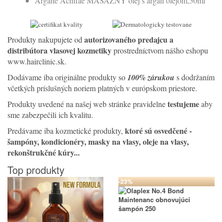
Argane Achifae MASÁŽNY olej s argan olejom,50ml
autorizovaného predajcu a
Produkty nakupujete od
distribútora vlasovej kozmetiky
prostredníctvom nášho eshopu
www.hairclinic.sk.
Dodávame iba originálne produkty so
100% zárukou
s dodržaním
včetkých príslušných noriem platných v európskom priestore.
testujeme
Produkty uvedené na našej web stránke pravidelne
aby
sme zabezpečili ich kvalitu.
ktoré sú osvedčené
-
Predávame iba kozmetické produkty,
šampóny, kondicionéry, masky na vlasy, oleje na vlasy,
rekonštrukčné kúry...
Top produkty
-23%