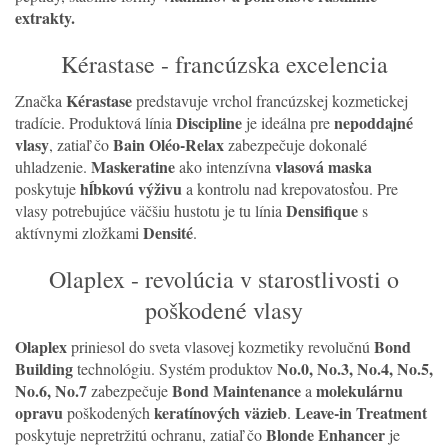
extrakty.
Kérastase - francúzska excelencia
Kérastase
Značka
predstavuje vrchol francúzskej kozmetickej
Discipline
nepoddajné
tradície. Produktová línia
je ideálna pre
vlasy
Bain Oléo-Relax
, zatiaľ čo
zabezpečuje dokonalé
Maskeratine
vlasová maska
uhladzenie.
ako intenzívna
hĺbkovú výživu
poskytuje
a kontrolu nad krepovatosťou. Pre
Densifique
vlasy potrebujúce väčšiu hustotu je tu línia
s
Densité
aktívnymi zložkami
.
Olaplex - revolúcia v starostlivosti o
poškodené vlasy
Olaplex
Bond
priniesol do sveta vlasovej kozmetiky revolučnú
Building
No.0, No.3, No.4, No.5,
technológiu. Systém produktov
No.6, No.7
Bond Maintenance
molekulárnu
zabezpečuje
a
opravu
keratínových väzieb
Leave-in Treatment
poškodených
.
Blonde Enhancer
poskytuje nepretržitú ochranu, zatiaľ čo
je