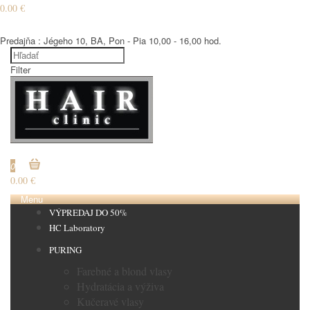
0.00 €
€
Predajňa : Jégeho 10, BA, Pon - Pia 10,00 - 16,00 hod.
Filter
€
0
0.00 €
Menu
VÝPREDAJ DO 50%
HC Laboratory
PURING
Farebné a blond vlasy
Hydratácia a výživa
Kučeravé vlasy