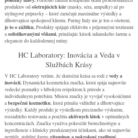
ošetrujúcich kúr
produktov od
(masky, séra, ampulky) až po
stylingové prípravky – ktoré zaručujú maximálne výsledky a
dlhotrvajúcu spokojnosť klienta. Puring Italy nie je len o ošetrení,
je to o zážitku.
Produkty spájajú efektivitu s príjemnými textúrami
sofistikovanými vôňami
a
, prinášajúc kúsok talianskeho šarmu a
elegancie do každodennej rutiny.
HC Laboratory: Inovácia a Veda v
Službách Krásy
vedy a
V HC Laboratory veríme, že skutočná krása sa rodí z
inovácií.
Dynamická kozmetická značka, ktorá spája najnovšie
vedecké poznatky s hlbokým rešpektom k prírode a
individuálnym potrebám. Misiou značky je vyvíjať vysokoúčinnú
bezpečnú kozmetiku
a
, ktorá prináša viditeľné a dlhotrvajúce
výsledky. Každý produkt je výsledkom precízneho výskumu,
aktívnych látok
rozsiahleho testovania a použitia
v optimálnych
koncentráciách. Značka využíva pokročilé biotechnológie a
ingrediencie s klinicky preukázanými účinkami, ako sú najnovšie
vitamínov a pokrokové rastlinné
peptidy, stabilné formy