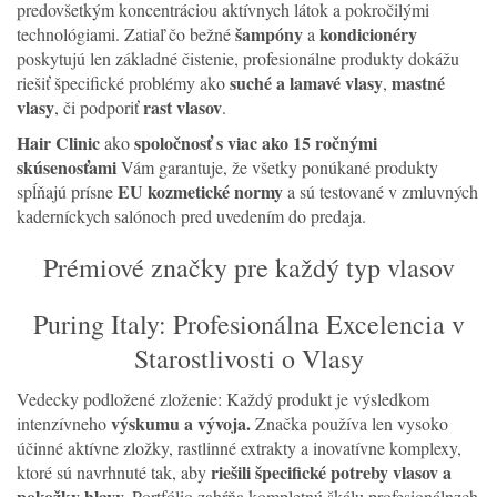
predovšetkým koncentráciou aktívnych látok a pokročilými
šampóny
kondicionéry
technológiami. Zatiaľ čo bežné
a
poskytujú len základné čistenie, profesionálne produkty dokážu
suché a lamavé vlasy
mastné
riešiť špecifické problémy ako
,
vlasy
rast vlasov
, či podporiť
.
Hair Clinic
spoločnosť s viac ako 15 ročnými
ako
skúsenosťami
Vám garantuje, že všetky ponúkané produkty
EU kozmetické normy
spĺňajú prísne
a sú testované v zmluvných
kaderníckych salónoch pred uvedením do predaja.
Prémiové značky pre každý typ vlasov
Puring Italy: Profesionálna Excelencia v
Starostlivosti o Vlasy
Vedecky podložené zloženie: Každý produkt je výsledkom
výskumu a vývoja.
intenzívneho
Značka používa len vysoko
účinné aktívne zložky, rastlinné extrakty a inovatívne komplexy,
riešili špecifické potreby vlasov a
ktoré sú navrhnuté tak, aby
pokožky hlavy.
Portfólio zahŕňa kompletnú škálu profesionálnzch