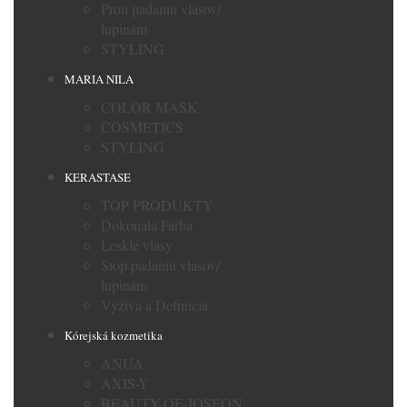
Proti padaniu vlasov/
lupinám
STYLING
MARIA NILA
COLOR MASK
COSMETICS
STYLING
KERASTASE
TOP PRODUKTY
Dokonalá Farba
Lesklé vlasy
Stop padaniu vlasov/
lupinám
Výživa a Definícia
Kórejská kozmetika
ANUA
AXIS-Y
BEAUTY-OF-JOSEON