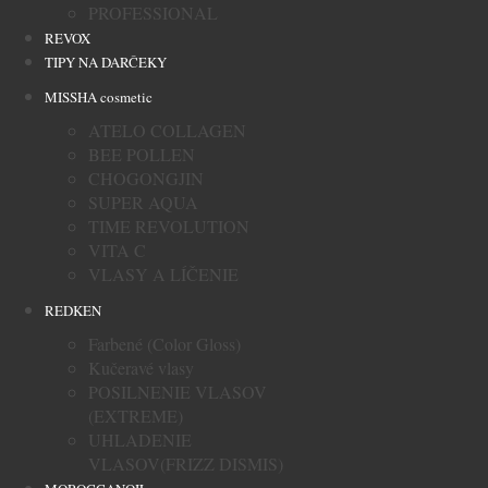
PROFESSIONAL
REVOX
TIPY NA DARČEKY
MISSHA cosmetic
ATELO COLLAGEN
BEE POLLEN
CHOGONGJIN
SUPER AQUA
TIME REVOLUTION
VITA C
VLASY A LÍČENIE
REDKEN
Farbené (Color Gloss)
Kučeravé vlasy
POSILNENIE VLASOV
(EXTREME)
UHLADENIE
VLASOV(FRIZZ DISMIS)