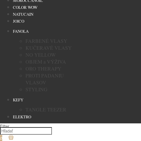
MOROCCANOIL
COLOR WOW
NATUCAIN
JOICO
FANOLA
FARBENÉ VLASY
KUČERAVÉ VLASY
NO YELLOW
OBJEM a VÝŽIVA
ORO THERAPY
PROTI PADANIU
VLASOV
STYLING
KEFY
TANGLE TEEZER
ELEKTRO
Filter
0