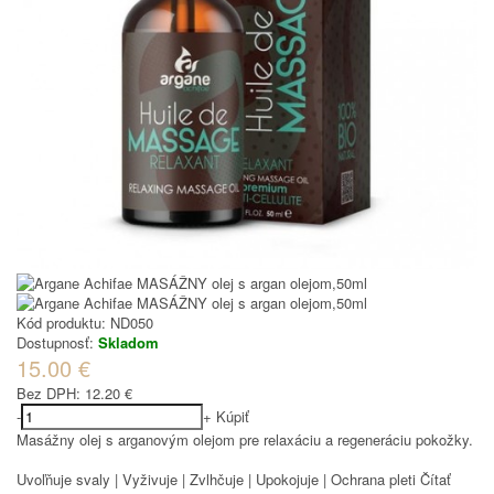
Kód produktu:
ND050
Dostupnosť:
Skladom
15.00 €
Bez DPH:
12.20 €
-
+
Kúpiť
Masážny olej s arganovým olejom pre relaxáciu a regeneráciu pokožky.
Uvoľňuje svaly | Vyživuje | Zvlhčuje | Upokojuje | Ochrana pleti
Čítať