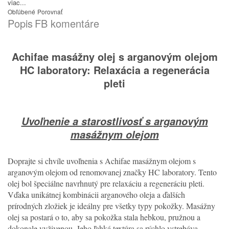
viac...
Obľúbené
Porovnať
Popis
FB komentáre
Achifae masážny olej s arganovým olejom
HC laboratory: Relaxácia a regenerácia
pleti
Uvoľnenie a starostlivosť s arganovým
masážnym olejom
Doprajte si chvíle uvoľnenia s Achifae masážnym olejom s
arganovým olejom od renomovanej značky HC laboratory. Tento
olej bol špeciálne navrhnutý pre relaxáciu a regeneráciu pleti.
Vďaka unikátnej kombinácii arganového oleja a ďalších
prírodných zložiek je ideálny pre všetky typy pokožky. Masážny
olej sa postará o to, aby sa pokožka stala hebkou, pružnou a
dokonale vyživenou. Jeho ľahká textúra sa rýchlo vstrebáva,