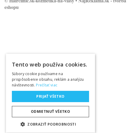
© Hairclinic.sk-kozmetika-na-vlasy •
NajReklama.sk - tvorba
eshopu
Tento web používa cookies.
Súbory cookie používame na
prispôsobenie obsahu, reklám a analýzu
návštevnosti.
Prečítať viac
PRIJAŤ VŠETKO
ODMIETNUŤ VŠETKO
ZOBRAZIŤ PODROBNOSTI