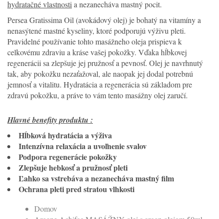
hydratačné vlastnosti
a nezanecháva mastný pocit.
Persea Gratissima Oil (avokádový olej) je bohatý na vitamíny a
nenasýtené mastné kyseliny, ktoré podporujú výživu pleti.
Pravidelné používanie tohto masážneho oleja prispieva k
celkovému zdraviu a kráse vašej pokožky. Vďaka hĺbkovej
regenerácii sa zlepšuje jej pružnosť a pevnosť. Olej je navrhnutý
tak, aby pokožku nezaťažoval, ale naopak jej dodal potrebnú
jemnosť a vitalitu. Hydratácia a regenerácia sú základom pre
zdravú pokožku, a práve to vám tento masážny olej zaručí.
Hlavné benefity produktu :
Hĺbková hydratácia a výživa
Intenzívna relaxácia a uvoľnenie svalov
Podpora regenerácie pokožky
Zlepšuje hebkosť a pružnosť pleti
Ľahko sa vstrebáva a nezanecháva mastný film
Ochrana pleti pred stratou vlhkosti
Domov