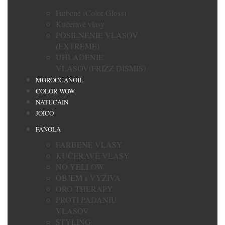
Farbené (Color Gloss)
Kučeravé vlasy
POSILNENIE VLASOV
(EXTREME)
UHLADENIE
VLASOV(FRIZZ DISMIS)
MOROCCANOIL
COLOR WOW
NATUCAIN
JOICO
FANOLA
FARBENÉ VLASY
KUČERAVÉ VLASY
NO YELLOW
OBJEM a VÝŽIVA
ORO THERAPY
PROTI PADANIU
VLASOV
STYLING