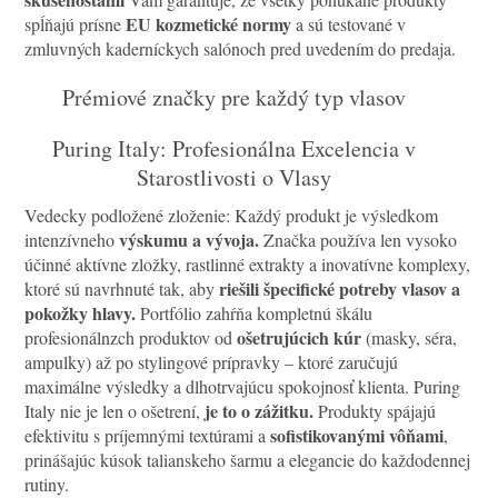
EU kozmetické normy
spĺňajú prísne
a sú testované v
zmluvných kaderníckych salónoch pred uvedením do predaja.
Prémiové značky pre každý typ vlasov
Puring Italy: Profesionálna Excelencia v
Starostlivosti o Vlasy
Vedecky podložené zloženie: Každý produkt je výsledkom
výskumu a vývoja.
intenzívneho
Značka používa len vysoko
účinné aktívne zložky, rastlinné extrakty a inovatívne komplexy,
riešili špecifické potreby vlasov a
ktoré sú navrhnuté tak, aby
pokožky hlavy.
Portfólio zahŕňa kompletnú škálu
ošetrujúcich kúr
profesionálnzch produktov od
(masky, séra,
ampulky) až po stylingové prípravky – ktoré zaručujú
maximálne výsledky a dlhotrvajúcu spokojnosť klienta. Puring
je to o zážitku.
Italy nie je len o ošetrení,
Produkty spájajú
sofistikovanými vôňami
efektivitu s príjemnými textúrami a
,
prinášajúc kúsok talianskeho šarmu a elegancie do každodennej
rutiny.