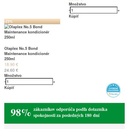
Množstvo
-
+
Kúpiť
-23%
Olaplex No.5 Bond
Maintenance kondicionér
250ml
18.90 €
24.60 €
Množstvo
-
+
Kúpiť
98%
zákazníkov odporúča podľa dotazníka
spokojnosti za posledných 180 dní