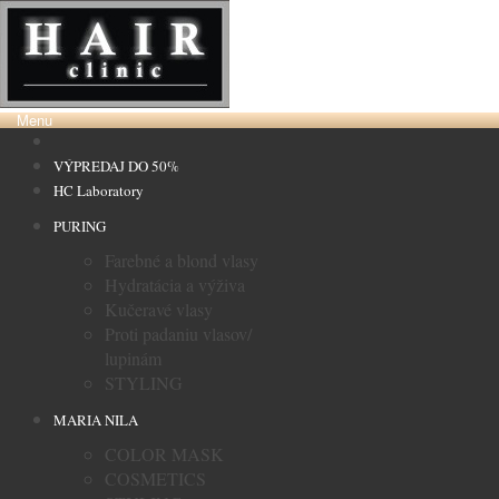
Menu
VÝPREDAJ DO 50%
HC Laboratory
PURING
Farebné a blond vlasy
Hydratácia a výživa
Kučeravé vlasy
Proti padaniu vlasov/
lupinám
STYLING
MARIA NILA
COLOR MASK
COSMETICS