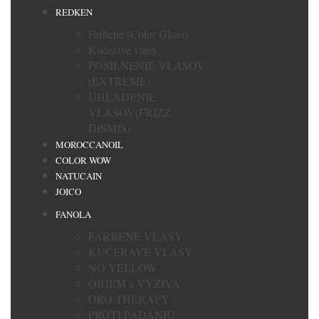
REDKEN
Farbené (Color Gloss)
Kučeravé vlasy
POSILNENIE VLASOV
(EXTREME)
UHLADENIE
VLASOV(FRIZZ
DISMIS)
MOROCCANOIL
COLOR WOW
NATUCAIN
JOICO
FANOLA
FARBENÉ VLASY
KUČERAVÉ VLASY
NO YELLOW
OBJEM a VÝŽIVA
ORO THERAPY
PROTI PADANIU