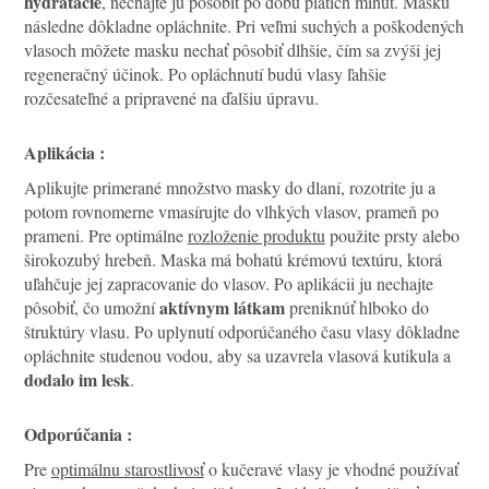
hydratácie
, nechajte ju pôsobiť po dobu piatich minút. Masku
následne dôkladne opláchnite. Pri veľmi suchých a poškodených
vlasoch môžete masku nechať pôsobiť dlhšie, čím sa zvýši jej
regeneračný účinok. Po opláchnutí budú vlasy ľahšie
rozčesateľné a pripravené na ďalšiu úpravu.
Aplikácia :
Aplikujte primerané množstvo masky do dlaní, rozotrite ju a
potom rovnomerne vmasírujte do vlhkých vlasov, prameň po
prameni. Pre optimálne
rozloženie produktu
použite prsty alebo
širokozubý hrebeň. Maska má bohatú krémovú textúru, ktorá
uľahčuje jej zapracovanie do vlasov. Po aplikácii ju nechajte
aktívnym látkam
pôsobiť, čo umožní
preniknúť hlboko do
štruktúry vlasu. Po uplynutí odporúčaného času vlasy dôkladne
opláchnite studenou vodou, aby sa uzavrela vlasová kutikula a
dodalo im lesk
.
Odporúčania :
Pre
optimálnu starostlivosť
o kučeravé vlasy je vhodné používať