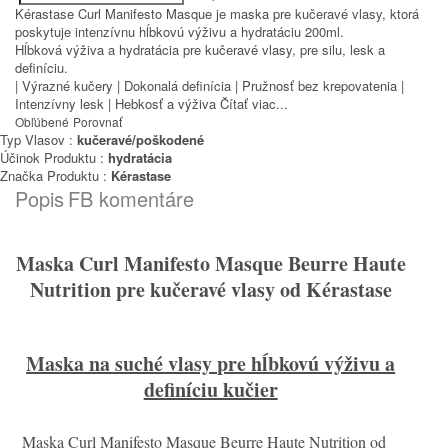
Kérastase Curl Manifesto Masque je maska pre kučeravé vlasy, ktorá
poskytuje intenzívnu hĺbkovú výživu a hydratáciu 200ml.
Hĺbková výživa a hydratácia pre kučeravé vlasy, pre silu, lesk a
definíciu.
| Výrazné kučery | Dokonalá definícia | Pružnosť bez krepovatenia |
Intenzívny lesk | Hebkosť a výživa
Čítať viac...
Obľúbené
Porovnať
Typ Vlasov :
kučeravé/poškodené
Účinok Produktu :
hydratácia
Značka Produktu :
Kérastase
Popis
FB komentáre
Maska Curl Manifesto Masque Beurre Haute
Nutrition pre kučeravé vlasy od Kérastase
Maska na suché vlasy pre hĺbkovú výživu a
definíciu kučier
Maska Curl Manifesto Masque Beurre Haute Nutrition od