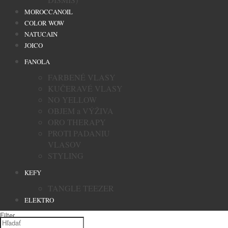
MOROCCANOIL
COLOR WOW
NATUCAIN
JOICO
FANOLA
FARBENÉ VLASY
KUČERAVÉ VLASY
NO YELLOW
OBJEM a VÝŽIVA
ORO THERAPY
PROTI PADANIU
VLASOV
STYLING
KEFY
TANGLE TEEZER
ELEKTRO
Filter