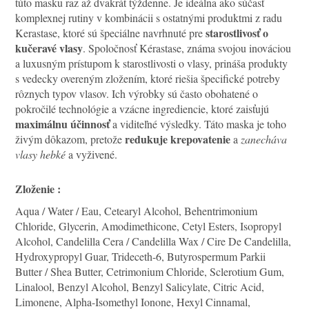
túto masku raz až dvakrát týždenne. Je ideálna ako súčasť
komplexnej rutiny v kombinácii s ostatnými produktmi z radu
starostlivosť o
Kerastase, ktoré sú špeciálne navrhnuté pre
kučeravé vlasy
. Spoločnosť Kérastase, známa svojou inováciou
a luxusným prístupom k starostlivosti o vlasy, prináša produkty
s vedecky overeným zložením, ktoré riešia špecifické potreby
rôznych typov vlasov. Ich výrobky sú často obohatené o
pokročilé technológie a vzácne ingrediencie, ktoré zaisťujú
maximálnu účinnosť
a viditeľné výsledky. Táto maska je toho
redukuje krepovatenie
živým dôkazom, pretože
a
zanecháva
vlasy hebké
a vyživené.
Zloženie :
Aqua / Water / Eau, Cetearyl Alcohol, Behentrimonium
Chloride, Glycerin, Amodimethicone, Cetyl Esters, Isopropyl
Alcohol, Candelilla Cera / Candelilla Wax / Cire De Candelilla,
Hydroxypropyl Guar, Trideceth-6, Butyrospermum Parkii
Butter / Shea Butter, Cetrimonium Chloride, Sclerotium Gum,
Linalool, Benzyl Alcohol, Benzyl Salicylate, Citric Acid,
Limonene, Alpha-Isomethyl Ionone, Hexyl Cinnamal,