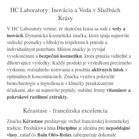
HC Laboratory: Inovácia a Veda v Službách
Krásy
vedy a
V HC Laboratory veríme, že skutočná krása sa rodí z
inovácií.
Dynamická kozmetická značka, ktorá spája najnovšie
vedecké poznatky s hlbokým rešpektom k prírode a
individuálnym potrebám. Misiou značky je vyvíjať
bezpečnú kozmetiku
vysokoúčinnú a
, ktorá prináša viditeľné a
dlhotrvajúce výsledky. Každý produkt je výsledkom precízneho
aktívnych látok
výskumu, rozsiahleho testovania a použitia
v
optimálnych koncentráciách. Značka využíva pokročilé
biotechnológie a ingrediencie s klinicky preukázanými
vitamínov a
účinkami, ako sú najnovšie peptidy, stabilné formy
pokrokové rastlinné extrakty.
Kérastase - francúzska excelencia
Kérastase
Značka
predstavuje vrchol francúzskej kozmetickej
Discipline
nepoddajné
tradície. Produktová línia
je ideálna pre
vlasy
Bain Oléo-Relax
, zatiaľ čo
zabezpečuje dokonalé