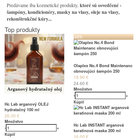
ktoré sú osvedčené
-
Predávame iba kozmetické produkty,
šampóny, kondicionéry, masky na vlasy, oleje na vlasy,
rekonštrukčné kúry...
Top produkty
-23%
Olaplex No.4 Bond Maintenanc
obnovujúci šampón 250
18.90 €
24.60 €
Množstvo
-
+
Kúpiť
Hc Lab arganový OLEJ
hydratačný 100 ml
26.00 €
Množstvo
Hc Lab INSTANT arganová
-
+
keratinová maska 200 ml
Kúpiť
16.00 €