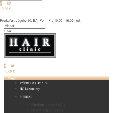
0
0.00 €
€
Predajňa : Jégeho 10, BA, Pon - Pia 10,00 - 16,00 hod.
Filter
€
0
0.00 €
Menu
VÝPREDAJ DO 50%
HC Laboratory
PURING
Farebné a blond vlasy
Hydratácia a výživa