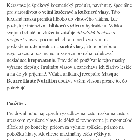
Kérastase je špičkový kozmetický produkt, navrhnutý špeciálne
veľmi kučeravé a kučeravé vlasy
pre starostlivosť o
. Táto
luxusná maska preniká hlboko do vlasového vlákna, kde
hĺbkovú výživu
poskytuje intenzívnu
a hydratáciu. Vďaka
svojmu bohatému zloženiu zaisťuje
dlhodobú hebkosť a
pružnosť
vlasov, pričom ich chráni pred vysúšaním a
suché vlasy
poškodením. Je ideálna na
, ktoré potrebujú
regeneráciu a posilnenie, a zároveň pomáha redukovať
krepovatenie
nežiaduce
. Pravidelné používanie tejto masky
výrazne zlepšuje štruktúru vlasov a zanecháva ich žiarivo lesklé
Masque
a na dotyk príjemné. Vďaka unikátnej receptúre
Beurre Haute Nutrition
dodáva vašim vlasom presne to, čo
potrebujú.
Použitie :
Pre dosiahnutie najlepších výsledkov naneste masku na čisté a
uterákom vysušené vlasy. Je dôležité rovnomerne ju rozotrieť od
dĺžok až po končeky, pričom sa vyhnite aplikácii priamo na
výživy a
pokožku hlavy. Ak chcete maximálny efekt