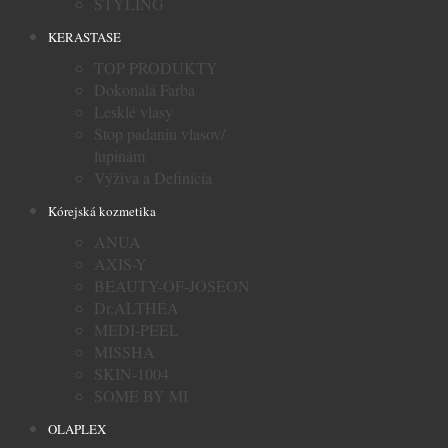
STYLING
KERASTASE
TOP PRODUKTY
Dokonalá Farba
Lesklé vlasy
Stop padaniu vlasov/
lupinám
Výživa a Definícia
Kórejská kozmetika
ANUA
AXIS-Y
BEAUTY-OF-JOSEON
Dr.ALTHEA
MEDI-PEEL
MISSHA
SKIN-1004
SOME BY MI
OLAPLEX