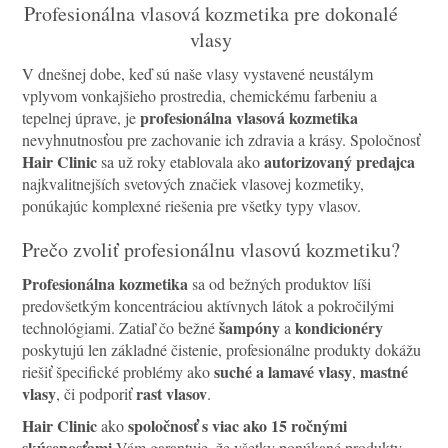
Profesionálna vlasová kozmetika pre dokonalé
vlasy
V dnešnej dobe, keď sú naše vlasy vystavené neustálym
vplyvom vonkajšieho prostredia, chemickému farbeniu a
profesionálna vlasová kozmetika
tepelnej úprave, je
nevyhnutnosťou pre zachovanie ich zdravia a krásy. Spoločnosť
Hair Clinic
autorizovaný predajca
sa už roky etablovala ako
najkvalitnejších svetových značiek vlasovej kozmetiky,
ponúkajúc komplexné riešenia pre všetky typy vlasov.
Prečo zvoliť profesionálnu vlasovú kozmetiku?
Profesionálna kozmetika
sa od bežných produktov líši
predovšetkým koncentráciou aktívnych látok a pokročilými
šampóny
kondicionéry
technológiami. Zatiaľ čo bežné
a
poskytujú len základné čistenie, profesionálne produkty dokážu
suché a lamavé vlasy
mastné
riešiť špecifické problémy ako
,
vlasy
rast vlasov
, či podporiť
.
Hair Clinic
spoločnosť s viac ako 15 ročnými
ako
skúsenosťami
Vám garantuje, že všetky ponúkané produkty