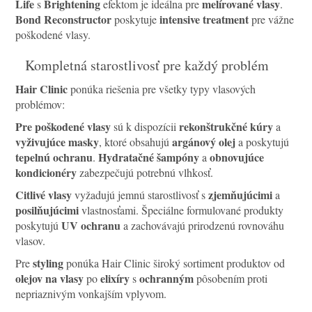
Life
Brightening
melírované vlasy
s
efektom je ideálna pre
.
Bond Reconstructor
intensive treatment
poskytuje
pre vážne
poškodené vlasy.
Kompletná starostlivosť pre každý problém
Hair Clinic
ponúka riešenia pre všetky typy vlasových
problémov:
Pre poškodené vlasy
rekonštrukčné kúry
sú k dispozícii
a
vyživujúce masky
argánový olej
, ktoré obsahujú
a poskytujú
tepelnú ochranu
Hydratačné šampóny
obnovujúce
.
a
kondicionéry
zabezpečujú potrebnú vlhkosť.
Citlivé vlasy
zjemňujúcimi
vyžadujú jemnú starostlivosť s
a
posilňujúcimi
vlastnosťami. Špeciálne formulované produkty
UV ochranu
poskytujú
a zachovávajú prirodzenú rovnováhu
vlasov.
styling
Pre
ponúka Hair Clinic široký sortiment produktov od
olejov na vlasy
elixíry
ochranným
po
s
pôsobením proti
nepriaznivým vonkajším vplyvom.