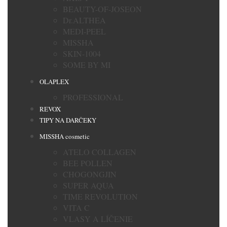
BEAUTY-OF-JOSEON
Dr.ALTHEA
MEDI-PEEL
MISSHA
SKIN-1004
SOME BY MI
OLAPLEX
PROFESSIONAL
REVOX
TIPY NA DARČEKY
MISSHA cosmetic
ATELO COLLAGEN
BEE POLLEN
CHOGONGJIN
SUPER AQUA
TIME REVOLUTION
VITA C
VLASY A LÍČENIE