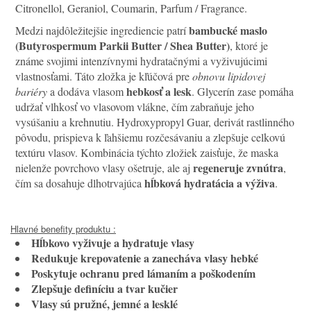
Citronellol, Geraniol, Coumarin, Parfum / Fragrance.
bambucké maslo
Medzi najdôležitejšie ingrediencie patrí
(Butyrospermum Parkii Butter / Shea Butter)
, ktoré je
známe svojimi intenzívnymi hydratačnými a vyživujúcimi
vlastnosťami. Táto zložka je kľúčová pre
obnovu lipidovej
hebkosť a lesk
bariéry
a dodáva vlasom
. Glycerín zase pomáha
udržať vlhkosť vo vlasovom vlákne, čím zabraňuje jeho
vysúšaniu a krehnutiu. Hydroxypropyl Guar, derivát rastlinného
pôvodu, prispieva k ľahšiemu rozčesávaniu a zlepšuje celkovú
textúru vlasov. Kombinácia týchto zložiek zaisťuje, že maska
regeneruje zvnútra
nielenže povrchovo vlasy ošetruje, ale aj
,
hĺbková hydratácia a výživa
čím sa dosahuje dlhotrvajúca
.
Hlavné benefity produktu :
Hĺbkovo vyživuje a hydratuje vlasy
Redukuje krepovatenie a zanecháva vlasy hebké
Poskytuje ochranu pred lámaním a poškodením
Zlepšuje definíciu a tvar kučier
Vlasy sú pružné, jemné a lesklé