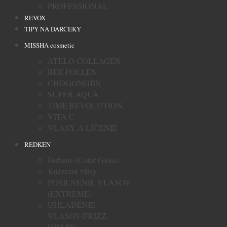
PROFESSIONAL
REVOX
TIPY NA DARČEKY
MISSHA cosmetic
ATELO COLLAGEN
BEE POLLEN
CHOGONGJIN
SUPER AQUA
TIME REVOLUTION
VITA C
VLASY A LÍČENIE
REDKEN
Farbené (Color Gloss)
Kučeravé vlasy
POSILNENIE VLASOV
(EXTREME)
UHLADENIE
VLASOV(FRIZZ
DISMIS)