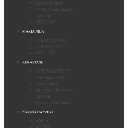
Kučeravé vlasy
Proti padaniu vlasov/
lupinám
STYLING
MARIA NILA
COLOR MASK
COSMETICS
STYLING
KERASTASE
TOP PRODUKTY
Dokonalá Farba
Lesklé vlasy
Stop padaniu vlasov/
lupinám
Výživa a Definícia
Kórejská kozmetika
ANUA
AXIS-Y