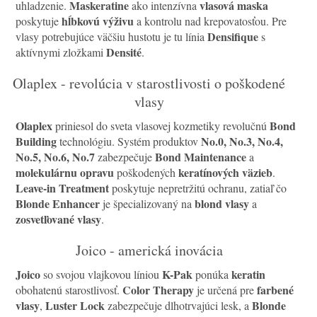
Maskeratine
vlasová maska
uhladzenie.
ako intenzívna
hĺbkovú výživu
poskytuje
a kontrolu nad krepovatosťou. Pre
Densifique
vlasy potrebujúce väčšiu hustotu je tu línia
s
Densité
aktívnymi zložkami
.
Olaplex - revolúcia v starostlivosti o poškodené
vlasy
Olaplex
Bond
priniesol do sveta vlasovej kozmetiky revolučnú
Building
No.0, No.3, No.4,
technológiu. Systém produktov
No.5, No.6, No.7
Bond Maintenance
zabezpečuje
a
molekulárnu opravu
keratínových väzieb
poškodených
.
Leave-in Treatment
poskytuje nepretržitú ochranu, zatiaľ čo
Blonde Enhancer
blond vlasy
je špecializovaný na
a
zosvetľované vlasy
.
Joico - americká inovácia
Joico
K-Pak
keratin
so svojou vlajkovou líniou
ponúka
Color Therapy
farbené
obohatenú starostlivosť.
je určená pre
vlasy
Luster Lock
Blonde
,
zabezpečuje dlhotrvajúci lesk, a