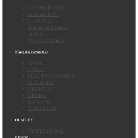
TOP PRODUKTY
Dokonalá Farba
Lesklé vlasy
Stop padaniu vlasov/
lupinám
Výživa a Definícia
Kórejská kozmetika
ANUA
AXIS-Y
BEAUTY-OF-JOSEON
Dr.ALTHEA
MEDI-PEEL
MISSHA
SKIN-1004
SOME BY MI
OLAPLEX
PROFESSIONAL
REVOX