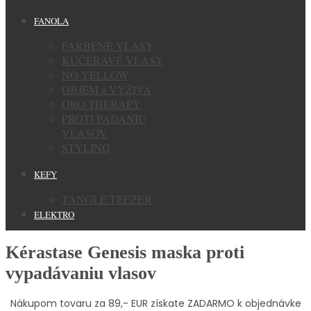
FANOLA
FARBENÉ VLASY
KUČERAVÉ VLASY
NO YELLOW
OBJEM a VÝŽIVA
ORO THERAPY
PROTI PADANIU
VLASOV
STYLING
KEFY
TANGLE TEEZER
ELEKTRO
Kérastase Genesis maska proti
vypadávaniu vlasov
Nákupom tovaru za 89,- EUR získate ZADARMO k objednávke