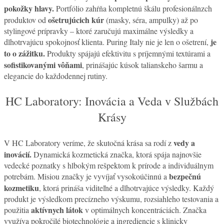
pokožky hlavy.
Portfólio zahŕňa kompletnú škálu profesionálnzch
ošetrujúcich kúr
produktov od
(masky, séra, ampulky) až po
stylingové prípravky – ktoré zaručujú maximálne výsledky a
je
dlhotrvajúcu spokojnosť klienta. Puring Italy nie je len o ošetrení,
to o zážitku.
Produkty spájajú efektivitu s príjemnými textúrami a
sofistikovanými vôňami
, prinášajúc kúsok talianskeho šarmu a
elegancie do každodennej rutiny.
HC Laboratory: Inovácia a Veda v Službách
Krásy
vedy a
V HC Laboratory veríme, že skutočná krása sa rodí z
inovácií.
Dynamická kozmetická značka, ktorá spája najnovšie
vedecké poznatky s hlbokým rešpektom k prírode a individuálnym
bezpečnú
potrebám. Misiou značky je vyvíjať vysokoúčinnú a
kozmetiku
, ktorá prináša viditeľné a dlhotrvajúce výsledky. Každý
produkt je výsledkom precízneho výskumu, rozsiahleho testovania a
aktívnych látok
použitia
v optimálnych koncentráciách. Značka
využíva pokročilé biotechnológie a ingrediencie s klinicky