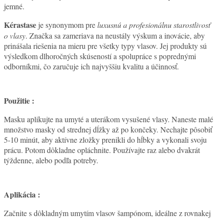
jemné.
Kérastase
je synonymom pre
luxusnú a profesionálnu starostlivosť
o vlasy
. Značka sa zameriava na neustály výskum a inovácie, aby
prinášala riešenia na mieru pre všetky typy vlasov. Jej produkty sú
výsledkom dlhoročných skúseností a spolupráce s poprednými
odborníkmi, čo zaručuje ich najvyššiu kvalitu a účinnosť.
Použitie :
Masku aplikujte na umyté a uterákom vysušené vlasy. Naneste malé
množstvo masky od strednej dĺžky až po končeky. Nechajte pôsobiť
5-10 minút, aby aktívne zložky prenikli do hĺbky a vykonali svoju
prácu. Potom dôkladne opláchnite. Používajte raz alebo dvakrát
týždenne, alebo podľa potreby.
Aplikácia :
Začnite s dôkladným umytím vlasov šampónom, ideálne z rovnakej