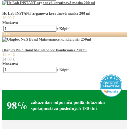
Hc Lab INSTANT arganová keratinová maska 200 ml
16.00 €
Množstvo
-
+
Kúpiť
-23%
Olaplex No.5 Bond Maintenance kondicionér 250ml
18.90 €
24.60 €
Množstvo
-
+
Kúpiť
98%
zákazníkov odporúča podľa dotazníka
spokojnosti za posledných 180 dní