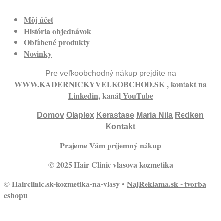
Môj účet
História objednávok
Obľúbené produkty
Novinky
Pre veľkoobchodný nákup prejdite na
WWW.KADERNICKYVELKOBCHOD.SK
, kontakt na
Linkedin
, kanál
YouTube
Domov
Olaplex
Kerastase
Maria Nila
Redken
Kontakt
Prajeme Vám príjemný nákup
© 2025 Hair Clinic vlasova kozmetika
© Hairclinic.sk-kozmetika-na-vlasy •
NajReklama.sk - tvorba
eshopu