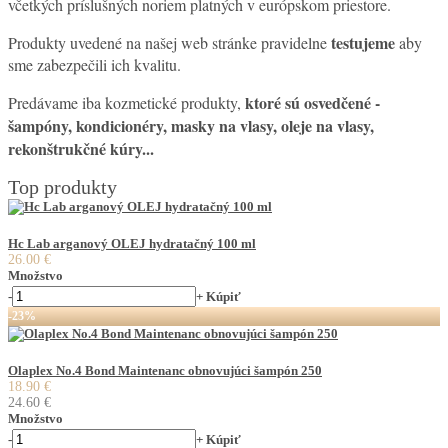
včetkých príslušných noriem platných v európskom priestore.
testujeme
Produkty uvedené na našej web stránke pravidelne
aby
sme zabezpečili ich kvalitu.
ktoré sú osvedčené
-
Predávame iba kozmetické produkty,
šampóny, kondicionéry, masky na vlasy, oleje na vlasy,
rekonštrukčné kúry...
Top produkty
Hc Lab arganový OLEJ hydratačný 100 ml
26.00 €
Množstvo
-
+
Kúpiť
-23%
Olaplex No.4 Bond Maintenanc obnovujúci šampón 250
18.90 €
24.60 €
Množstvo
-
+
Kúpiť