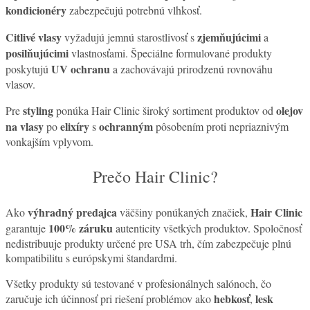
kondicionéry
zabezpečujú potrebnú vlhkosť.
Citlivé vlasy
zjemňujúcimi
vyžadujú jemnú starostlivosť s
a
posilňujúcimi
vlastnosťami. Špeciálne formulované produkty
UV ochranu
poskytujú
a zachovávajú prirodzenú rovnováhu
vlasov.
styling
olejov
Pre
ponúka Hair Clinic široký sortiment produktov od
na vlasy
elixíry
ochranným
po
s
pôsobením proti nepriaznivým
vonkajším vplyvom.
Prečo Hair Clinic?
výhradný predajca
Hair Clinic
Ako
väčšiny ponúkaných značiek,
100% záruku
garantuje
autenticity všetkých produktov. Spoločnosť
nedistribuuje produkty určené pre USA trh, čím zabezpečuje plnú
kompatibilitu s európskymi štandardmi.
Všetky produkty sú testované v profesionálnych salónoch, čo
hebkosť
lesk
zaručuje ich účinnosť pri riešení problémov ako
,