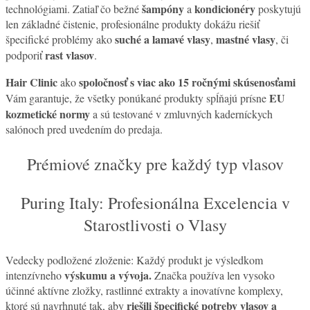
šampóny
kondicionéry
technológiami. Zatiaľ čo bežné
a
poskytujú
len základné čistenie, profesionálne produkty dokážu riešiť
suché a lamavé vlasy
mastné vlasy
špecifické problémy ako
,
, či
rast vlasov
podporiť
.
Hair Clinic
spoločnosť s viac ako 15 ročnými skúsenosťami
ako
EU
Vám garantuje, že všetky ponúkané produkty spĺňajú prísne
kozmetické normy
a sú testované v zmluvných kaderníckych
salónoch pred uvedením do predaja.
Prémiové značky pre každý typ vlasov
Puring Italy: Profesionálna Excelencia v
Starostlivosti o Vlasy
Vedecky podložené zloženie: Každý produkt je výsledkom
výskumu a vývoja.
intenzívneho
Značka používa len vysoko
účinné aktívne zložky, rastlinné extrakty a inovatívne komplexy,
riešili špecifické potreby vlasov a
ktoré sú navrhnuté tak, aby