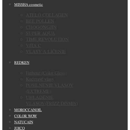
MISSHA cosmetic
ATELO COLLAGEN
BEE POLLEN
CHOGONGJIN
SUPER AQUA
TIME REVOLUTION
VITA C
VLASY A LÍČENIE
REDKEN
Farbené (Color Gloss)
Kučeravé vlasy
POSILNENIE VLASOV
(EXTREME)
UHLADENIE
VLASOV(FRIZZ DISMIS)
MOROCCANOIL
COLOR WOW
NATUCAIN
JOICO