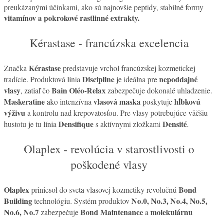
preukázanými účinkami, ako sú najnovšie peptidy, stabilné formy
vitamínov a pokrokové rastlinné extrakty.
Kérastase - francúzska excelencia
Kérastase
Značka
predstavuje vrchol francúzskej kozmetickej
Discipline
nepoddajné
tradície. Produktová línia
je ideálna pre
vlasy
Bain Oléo-Relax
, zatiaľ čo
zabezpečuje dokonalé uhladzenie.
Maskeratine
vlasová maska
hĺbkovú
ako intenzívna
poskytuje
výživu
a kontrolu nad krepovatosťou. Pre vlasy potrebujúce väčšiu
Densifique
Densité
hustotu je tu línia
s aktívnymi zložkami
.
Olaplex - revolúcia v starostlivosti o
poškodené vlasy
Olaplex
Bond
priniesol do sveta vlasovej kozmetiky revolučnú
Building
No.0, No.3, No.4, No.5,
technológiu. Systém produktov
No.6, No.7
Bond Maintenance
molekulárnu
zabezpečuje
a