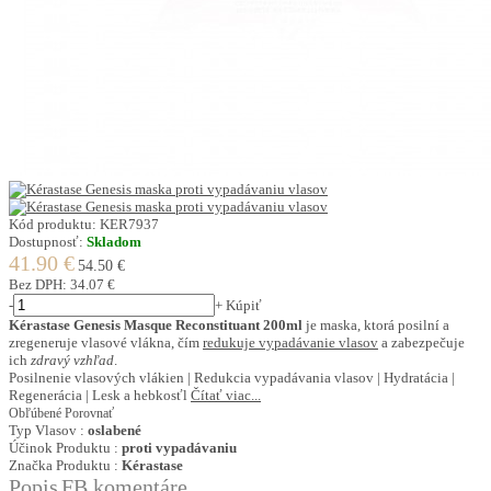
Kód produktu:
KER7937
Dostupnosť:
Skladom
41.90 €
54.50 €
Bez DPH:
34.07 €
-
+
Kúpiť
Kérastase Genesis Masque Reconstituant 200ml
je maska, ktorá posilní a
zregeneruje vlasové vlákna, čím
redukuje vypadávanie vlasov
a zabezpečuje
ich
zdravý vzhľad
.
Posilnenie vlasových vlákien | Redukcia vypadávania vlasov | Hydratácia |
Regenerácia | Lesk a hebkosťl
Čítať viac...
Obľúbené
Porovnať
Typ Vlasov :
oslabené
Účinok Produktu :
proti vypadávaniu
Značka Produktu :
Kérastase
Popis
FB komentáre