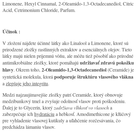
Limonene, Hexyl Cinnamal, 2-Oleamido-1,3-Octadecanediol, Citric
Acid, Cetrimonium Chloride, Parfum.
Účinok :
V zložení nájdete účinné látky ako Linalool a Limonene, ktoré sú
prirodzené zložky rastlinných extraktov a esenciálnych olejov. Tieto
látky majú nielen príjemnú vôňu, ale môžu tiež pôsobiť ako prírodné
udržiavať zdravú pokožku
antimikrobiálne zložky, ktoré pomáhajú
hlavy
2-Oleamido-1,3-Octadecanediol
. Okrem toho,
(Ceramide) je
podporuje štruktúru vlasového vlákna
syntetická molekula, ktorá
a
zlepšuje jeho integritu
.
Medzi najzaujímavejšie zložky patrí Ceramide, ktorý obnovuje
medzibunkový tmel a zvyšuje odolnosť vlasov proti poškodeniu.
Ďalej je to Glycerín, ktorý
zadržiava vlhkosť vo vlasoch
a
zabezpečuje ich
hydratáciu
a hebkosť. Amodimethicone je kľúčový
pre vyhladenie vlasovej kutikuly a uľahčenie rozčesávania, čo
predchádza lámaniu vlasov.