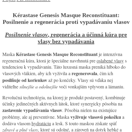
Kérastase Genesis Masque Reconstituant:
Posilnenie a regenerácia proti vypadávaniu vlasov
Posilnenie vlasov
, regenerácia a účinná kúra pre
vlasy bez vypadávania
Kérastase Genesis Masque Reconstituant
Maska
je intenzívna
regeneračná kúra, ktorá je špeciálne navrhnutá pre
oslabené vlasy
s
tendenciou k vypadávaniu. Táto luxusná maska preniká hlboko do
regenerovala
vlasových vlákien, aby ich vyživila a
, čím ich
posilňuje od korienkov
až po končeky. Vlasy sú vďaka nej
viditeľne
silnejšie a odolnejšie
voči vonkajším vplyvom a lámaniu.
Revolučná technológia, na ktorej je produkt postavený, kombinuje
účinky jedinečných aktívnych látok, ktoré synergicky pôsobia na
zastavenie vypadávania vlasov
. Pôsobia nielen na existujúce
vyživuje vlasovú pokožku
problémy, ale aj preventívne. Maska
a
dodáva vlasom
hydratáciu
a lesk. S touto maskou získate späť
zdravé a plné vlasy
, ktoré sú odolné, a zároveň na dotyk hebké a