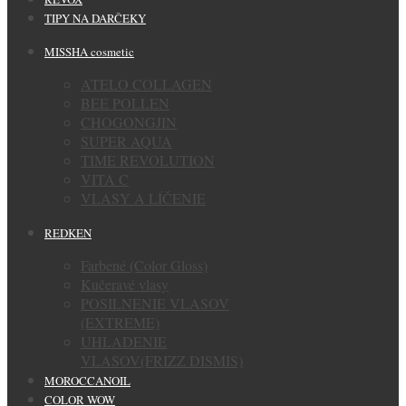
TIPY NA DARČEKY
MISSHA cosmetic
ATELO COLLAGEN
BEE POLLEN
CHOGONGJIN
SUPER AQUA
TIME REVOLUTION
VITA C
VLASY A LÍČENIE
REDKEN
Farbené (Color Gloss)
Kučeravé vlasy
POSILNENIE VLASOV
(EXTREME)
UHLADENIE
VLASOV(FRIZZ DISMIS)
MOROCCANOIL
COLOR WOW