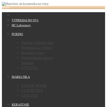
Menu
VÝPREDAJ DO 50%
HC Laboratory
PURING
Farebné a blond vlasy
Hydratácia a výživa
Kučeravé vlasy
Proti padaniu vlasov/
lupinám
STYLING
MARIA NILA
COLOR MASK
COSMETICS
STYLING
KERASTASE