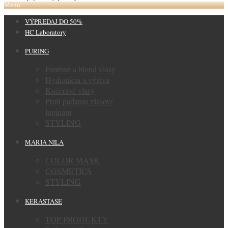
Menu
VÝPREDAJ DO 50%
HC Laboratory
PURING
Farebné a blond vlasy
Hydratácia a výživa
Kučeravé vlasy
Proti padaniu vlasov/
lupinám
STYLING
MARIA NILA
COLOR MASK
COSMETICS
STYLING
KERASTASE
TOP PRODUKTY