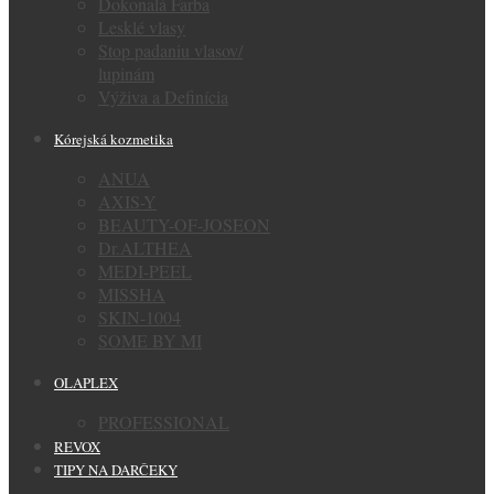
Dokonalá Farba
Lesklé vlasy
Stop padaniu vlasov/
lupinám
Výživa a Definícia
Kórejská kozmetika
ANUA
AXIS-Y
BEAUTY-OF-JOSEON
Dr.ALTHEA
MEDI-PEEL
MISSHA
SKIN-1004
SOME BY MI
OLAPLEX
PROFESSIONAL
REVOX
TIPY NA DARČEKY