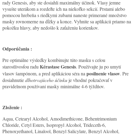
rady Genesis, aby ste dosiahli maximálny účinok. Vlasy jemne
vysušte uterákom a rozdeľte ich na niekoľko sekcií. Prstami alebo
pomocou hrebeňa s riedkymi zubami naneste primerané množstvo
masky rovnomerne na dĺžky a konce. Vyhnite sa aplikácii priamo na
pokožku hlavy, aby nedošlo k zaťaženiu korienkov.
Odporúčania :
Pre optimálne výsledky kombinujte túto masku s celou
Kérastase Genesis
starostlivosťou radu
. Používajte ju po umytí
posilnenie vlasov
vlasov šampónom, a pred aplikáciou séra na
. Pre
dosiahnutie
dlhotrvajúceho účinku
je vhodné pokračovať v
pravidelnom používaní masky minimálne 4-6 týždňov.
Zloženie :
Aqua, Cetearyl Alcohol, Amodimethicone, Behentrimonium
Chloride, Cetyl Esters, Isopropyl Alcohol, Trideceth-6,
Phenoxyethanol, Linalool, Benzyl Salicylate, Benzyl Alcohol,