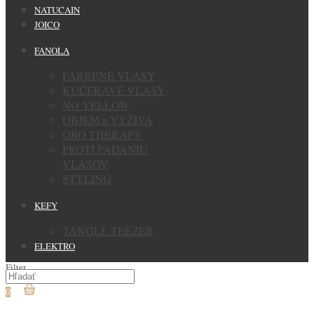
NATUCAIN
JOICO
FANOLA
FARBENÉ VLASY
KUČERAVÉ VLASY
NO YELLOW
OBJEM a VÝŽIVA
ORO THERAPY
PROTI PADANIU
VLASOV
STYLING
KEFY
TANGLE TEEZER
ELEKTRO
Filter
0