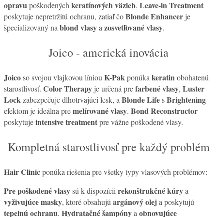
opravu
keratínových väzieb
Leave-in Treatment
poškodených
.
Blonde Enhancer
poskytuje nepretržitú ochranu, zatiaľ čo
je
blond vlasy
zosvetľované vlasy
špecializovaný na
a
.
Joico - americká inovácia
Joico
K-Pak
keratin
so svojou vlajkovou líniou
ponúka
obohatenú
Color Therapy
farbené vlasy
Luster
starostlivosť.
je určená pre
,
Lock
Blonde Life
Brightening
zabezpečuje dlhotrvajúci lesk, a
s
melírované vlasy
Bond Reconstructor
efektom je ideálna pre
.
intensive treatment
poskytuje
pre vážne poškodené vlasy.
Kompletná starostlivosť pre každý problém
Hair Clinic
ponúka riešenia pre všetky typy vlasových problémov:
Pre poškodené vlasy
rekonštrukčné kúry
sú k dispozícii
a
vyživujúce masky
argánový olej
, ktoré obsahujú
a poskytujú
tepelnú ochranu
Hydratačné šampóny
obnovujúce
.
a