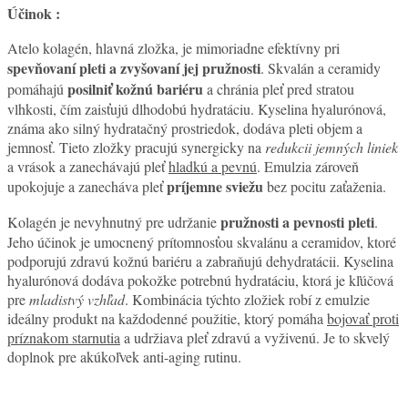
Účinok :
Atelo kolagén, hlavná zložka, je mimoriadne efektívny pri
spevňovaní pleti a zvyšovaní jej pružnosti
. Skvalán a ceramidy
posilniť kožnú bariéru
pomáhajú
a chránia pleť pred stratou
vlhkosti, čím zaisťujú dlhodobú hydratáciu. Kyselina hyalurónová,
známa ako silný hydratačný prostriedok, dodáva pleti objem a
jemnosť. Tieto zložky pracujú synergicky na
redukcii jemných liniek
a vrások a zanechávajú pleť
hladkú a pevnú
. Emulzia zároveň
príjemne sviežu
upokojuje a zanecháva pleť
bez pocitu zaťaženia.
pružnosti a pevnosti pleti
Kolagén je nevyhnutný pre udržanie
.
Jeho účinok je umocnený prítomnosťou skvalánu a ceramidov, ktoré
podporujú zdravú kožnú bariéru a zabraňujú dehydratácii. Kyselina
hyalurónová dodáva pokožke potrebnú hydratáciu, ktorá je kľúčová
pre
mladistvý vzhľad
. Kombinácia týchto zložiek robí z emulzie
ideálny produkt na každodenné použitie, ktorý pomáha
bojovať proti
príznakom starnutia
a udržiava pleť zdravú a vyživenú. Je to skvelý
doplnok pre akúkoľvek anti-aging rutinu.