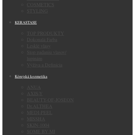
COSMETICS
STYLING
KERASTASE
TOP PRODUKTY
Dokonalá Farba
Lesklé vlasy
Stop padaniu vlasov/
lupinám
Výživa a Definícia
Kórejská kozmetika
ANUA
AXIS-Y
BEAUTY-OF-JOSEON
Dr.ALTHEA
MEDI-PEEL
MISSHA
SKIN-1004
SOME BY MI