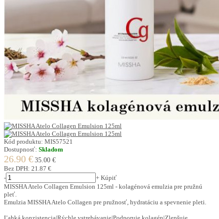
Kód produktu:
MIS57521
Dostupnosť:
Skladom
26.90 €
35.00 €
Bez DPH:
21.87 €
-
+
Kúpiť
MISSHA Atelo Collagen Emulsion 125ml - kolagénová emulzia pre pružnú
pleť.
Emulzia MISSHA Atelo Collagen pre pružnosť, hydratáciu a spevnenie pleti.
Ľahká konzistencia|Rýchle vstrebávanie|Podporuje kolagén|Zlepšuje