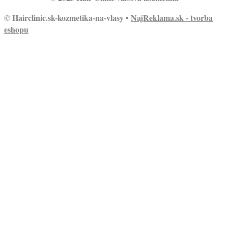
© Hairclinic.sk-kozmetika-na-vlasy •
NajReklama.sk - tvorba
eshopu