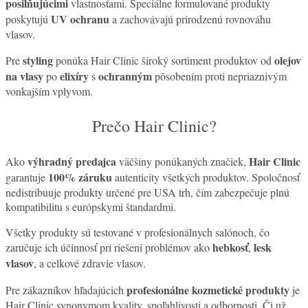
posilňujúcimi
vlastnosťami. Špeciálne formulované produkty
UV ochranu
poskytujú
a zachovávajú prirodzenú rovnováhu
vlasov.
styling
olejov
Pre
ponúka Hair Clinic široký sortiment produktov od
na vlasy
elixíry
ochranným
po
s
pôsobením proti nepriaznivým
vonkajším vplyvom.
Prečo Hair Clinic?
výhradný predajca
Hair Clinic
Ako
väčšiny ponúkaných značiek,
100% záruku
garantuje
autenticity všetkých produktov. Spoločnosť
nedistribuuje produkty určené pre USA trh, čím zabezpečuje plnú
kompatibilitu s európskymi štandardmi.
Všetky produkty sú testované v profesionálnych salónoch, čo
hebkosť
lesk
zaručuje ich účinnosť pri riešení problémov ako
,
vlasov
, a celkové zdravie vlasov.
profesionálne kozmetické produkty
Pre zákazníkov hľadajúcich
je
Hair Clinic synonymom kvality, spoľahlivosti a odbornosti. Či už