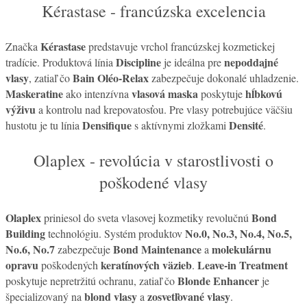
Kérastase - francúzska excelencia
Kérastase
Značka
predstavuje vrchol francúzskej kozmetickej
Discipline
nepoddajné
tradície. Produktová línia
je ideálna pre
vlasy
Bain Oléo-Relax
, zatiaľ čo
zabezpečuje dokonalé uhladzenie.
Maskeratine
vlasová maska
hĺbkovú
ako intenzívna
poskytuje
výživu
a kontrolu nad krepovatosťou. Pre vlasy potrebujúce väčšiu
Densifique
Densité
hustotu je tu línia
s aktívnymi zložkami
.
Olaplex - revolúcia v starostlivosti o
poškodené vlasy
Olaplex
Bond
priniesol do sveta vlasovej kozmetiky revolučnú
Building
No.0, No.3, No.4, No.5,
technológiu. Systém produktov
No.6, No.7
Bond Maintenance
molekulárnu
zabezpečuje
a
opravu
keratínových väzieb
Leave-in Treatment
poškodených
.
Blonde Enhancer
poskytuje nepretržitú ochranu, zatiaľ čo
je
blond vlasy
zosvetľované vlasy
špecializovaný na
a
.