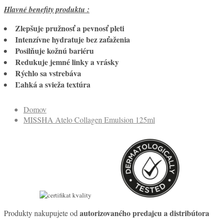
Hlavné benefity produktu :
Zlepšuje pružnosť a pevnosť pleti
Intenzívne hydratuje bez zaťaženia
Posilňuje kožnú bariéru
Redukuje jemné linky a vrásky
Rýchlo sa vstrebáva
Ľahká a svieža textúra
Domov
MISSHA Atelo Collagen Emulsion 125ml
autorizovaného predajcu a distribútora
Produkty nakupujete od