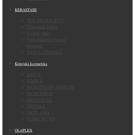
KERASTASE
TOP PRODUKTY
Dokonalá Farba
Lesklé vlasy
Stop padaniu vlasov/
lupinám
Výživa a Definícia
Kórejská kozmetika
ANUA
AXIS-Y
BEAUTY-OF-JOSEON
Dr.ALTHEA
MEDI-PEEL
MISSHA
SKIN-1004
SOME BY MI
OLAPLEX