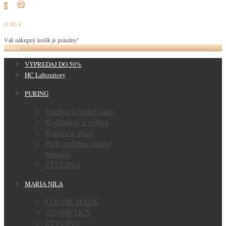
0
0.00 €
Váš nákupný košík je prázdny!
Menu
VÝPREDAJ DO 50%
HC Laboratory
PURING
Farebné a blond vlasy
Hydratácia a výživa
Kučeravé vlasy
Proti padaniu vlasov/
lupinám
STYLING
MARIA NILA
COLOR MASK
COSMETICS
STYLING