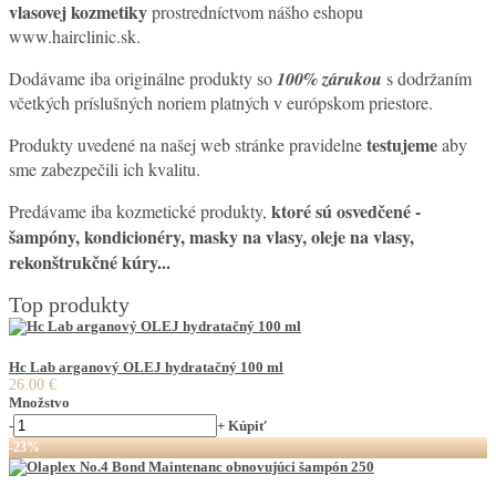
vlasovej kozmetiky
prostredníctvom nášho eshopu
www.hairclinic.sk.
Dodávame iba originálne produkty so
100% zárukou
s dodržaním
včetkých príslušných noriem platných v európskom priestore.
testujeme
Produkty uvedené na našej web stránke pravidelne
aby
sme zabezpečili ich kvalitu.
ktoré sú osvedčené
-
Predávame iba kozmetické produkty,
šampóny, kondicionéry, masky na vlasy, oleje na vlasy,
rekonštrukčné kúry...
Top produkty
Hc Lab arganový OLEJ hydratačný 100 ml
26.00 €
Množstvo
-
+
Kúpiť
-23%