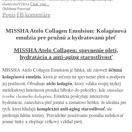
elasticitu|Výživa
Čítať viac...
Obľúbené
Porovnať
Popis
FB komentáre
MISSHA Atelo Collagen Emulsion: Kolagénová
emulzia pre pružnú a hydratovanú pleť
MISSHA Atelo Collagen: spevnenie pleti,
hydratácia a anti-aging starostlivosť
účinná
MISSHA Atelo Collagen Emulsion je ľahká, ale zároveň
kolagénová emulzia
, ktorá je určená na spevnenie pleti a podporu
atelo kolagén
jej pružnosti. Obsahuje
, ktorý vďaka svojej nízkej
molekulovej hmotnosti preniká hlboko do pokožky, kde
stimuluje
tvorbu vlastného kolagénu
. Emulzia poskytuje intenzívnu
hydratáciu, zanecháva pleť jemnú a zamatovo hebkú. Je ideálna pre
komplexnú anti-aging starostlivosť
tých, ktorí hľadajú
, ale
preferujú ľahšie textúry. Pravidelné používanie pomáha redukovať
jemné linky a zlepšuje celkový vzhľad pleti.