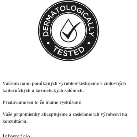
Väčšinu nami ponúkaných výrobkov testujeme v zmluvných
kaderníckych a kozmetických salónoch.
Predávame len to čo máme vyskúšané
Vaše pripomienky akceptujeme a zasielame ich výrobcovi na
konzultáciu.
Informácie