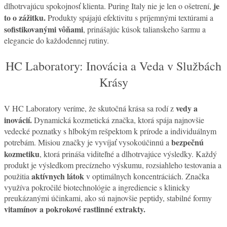
je
dlhotrvajúcu spokojnosť klienta. Puring Italy nie je len o ošetrení,
to o zážitku.
Produkty spájajú efektivitu s príjemnými textúrami a
sofistikovanými vôňami
, prinášajúc kúsok talianskeho šarmu a
elegancie do každodennej rutiny.
HC Laboratory: Inovácia a Veda v Službách
Krásy
vedy a
V HC Laboratory veríme, že skutočná krása sa rodí z
inovácií.
Dynamická kozmetická značka, ktorá spája najnovšie
vedecké poznatky s hlbokým rešpektom k prírode a individuálnym
bezpečnú
potrebám. Misiou značky je vyvíjať vysokoúčinnú a
kozmetiku
, ktorá prináša viditeľné a dlhotrvajúce výsledky. Každý
produkt je výsledkom precízneho výskumu, rozsiahleho testovania a
aktívnych látok
použitia
v optimálnych koncentráciách. Značka
využíva pokročilé biotechnológie a ingrediencie s klinicky
preukázanými účinkami, ako sú najnovšie peptidy, stabilné formy
vitamínov a pokrokové rastlinné extrakty.