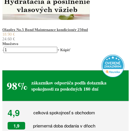
Olaplex No.5 Bond Maintenance kondicionér 250ml
18.90 €
24.60 €
Množstvo
-
+
Kúpiť
98%
zákazníkov odporúča podľa dotazníka
spokojnosti za posledných 180 dní
4,9
celková spokojnosť s obchodom
1,9
priemerná doba dodania v dňoch