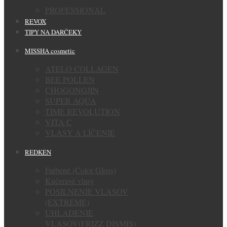
PROFESSIONAL
REVOX
TIPY NA DARČEKY
MISSHA cosmetic
ATELO COLLAGEN
BEE POLLEN
CHOGONGJIN
SUPER AQUA
TIME REVOLUTION
VITA C
VLASY A LÍČENIE
REDKEN
Farbené (Color Gloss)
Kučeravé vlasy
POSILNENIE VLASOV
(EXTREME)
UHLADENIE
VLASOV(FRIZZ DISMIS)