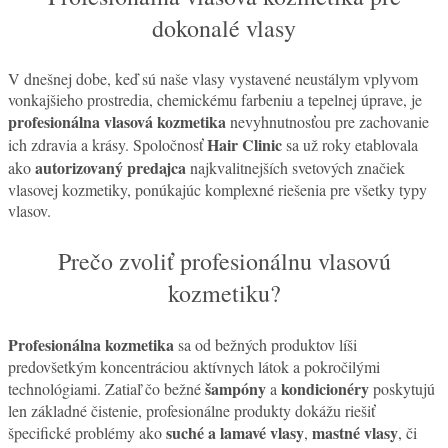
dokonalé vlasy
V dnešnej dobe, keď sú naše vlasy vystavené neustálym vplyvom
vonkajšieho prostredia, chemickému farbeniu a tepelnej úprave, je
profesionálna vlasová kozmetika
nevyhnutnosťou pre zachovanie
Hair Clinic
ich zdravia a krásy. Spoločnosť
sa už roky etablovala
autorizovaný predajca
ako
najkvalitnejších svetových značiek
vlasovej kozmetiky, ponúkajúc komplexné riešenia pre všetky typy
vlasov.
Prečo zvoliť profesionálnu vlasovú
kozmetiku?
Profesionálna kozmetika
sa od bežných produktov líši
predovšetkým koncentráciou aktívnych látok a pokročilými
šampóny
kondicionéry
technológiami. Zatiaľ čo bežné
a
poskytujú
len základné čistenie, profesionálne produkty dokážu riešiť
suché a lamavé vlasy
mastné vlasy
špecifické problémy ako
,
, či