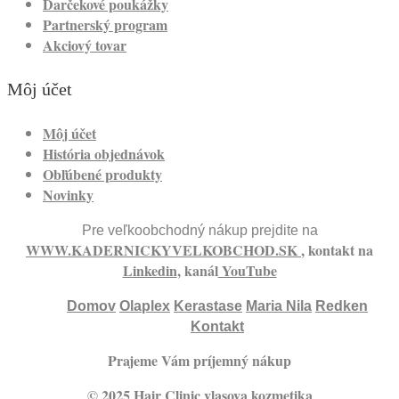
Darčekové poukážky
Partnerský program
Akciový tovar
Môj účet
Môj účet
História objednávok
Obľúbené produkty
Novinky
Pre veľkoobchodný nákup prejdite na
WWW.KADERNICKYVELKOBCHOD.SK
, kontakt na
Linkedin
, kanál
YouTube
Domov
Olaplex
Kerastase
Maria Nila
Redken
Kontakt
Prajeme Vám príjemný nákup
© 2025 Hair Clinic vlasova kozmetika