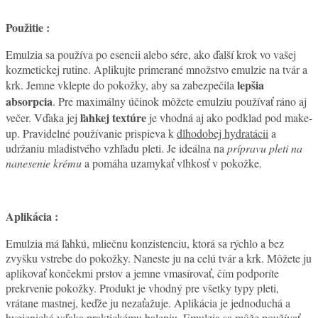
Použitie :
Emulzia sa používa po esencii alebo sére, ako ďalší krok vo vašej
kozmetickej rutine. Aplikujte primerané množstvo emulzie na tvár a
lepšia
krk. Jemne vklepte do pokožky, aby sa zabezpečila
absorpcia
. Pre maximálny účinok môžete emulziu používať ráno aj
ľahkej textúre
večer. Vďaka jej
je vhodná aj ako podklad pod make-
up. Pravidelné používanie prispieva k
dlhodobej hydratácii
a
udržaniu mladistvého vzhľadu pleti. Je ideálna na
prípravu pleti na
nanesenie krému
a pomáha uzamykať vlhkosť v pokožke.
Aplikácia :
Emulzia má ľahkú, mliečnu konzistenciu, ktorá sa rýchlo a bez
zvyšku vstrebe do pokožky. Naneste ju na celú tvár a krk. Môžete ju
aplikovať končekmi prstov a jemne vmasírovať, čím podporíte
prekrvenie pokožky. Produkt je vhodný pre všetky typy pleti,
vrátane mastnej, keďže ju nezaťažuje. Aplikácia je jednoduchá a
hygienická vďaka praktickému baleniu. Emulzia sa môže používať