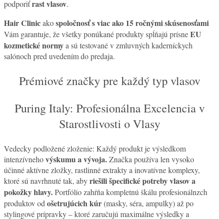
rast vlasov
podporiť
.
Hair Clinic
spoločnosť s viac ako 15 ročnými skúsenosťami
ako
EU
Vám garantuje, že všetky ponúkané produkty spĺňajú prísne
kozmetické normy
a sú testované v zmluvných kaderníckych
salónoch pred uvedením do predaja.
Prémiové značky pre každý typ vlasov
Puring Italy: Profesionálna Excelencia v
Starostlivosti o Vlasy
Vedecky podložené zloženie: Každý produkt je výsledkom
výskumu a vývoja.
intenzívneho
Značka používa len vysoko
účinné aktívne zložky, rastlinné extrakty a inovatívne komplexy,
riešili špecifické potreby vlasov a
ktoré sú navrhnuté tak, aby
pokožky hlavy.
Portfólio zahŕňa kompletnú škálu profesionálnzch
ošetrujúcich kúr
produktov od
(masky, séra, ampulky) až po
stylingové prípravky – ktoré zaručujú maximálne výsledky a