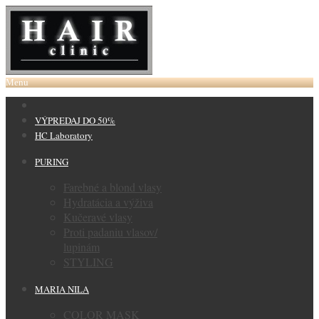
Menu
VÝPREDAJ DO 50%
HC Laboratory
PURING
Farebné a blond vlasy
Hydratácia a výživa
Kučeravé vlasy
Proti padaniu vlasov/
lupinám
STYLING
MARIA NILA
COLOR MASK