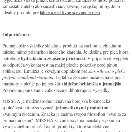
samostatne alebo ako súčasť viacvrstvovej kórejskej rutiny. Je to
ideálny produkt pre
ľahké a efektívne spevnenie pleti
.
Odporúčania :
Pre najlepšie výsledky skladujte produkt na suchom a chladnom
mieste, mimo priameho slnečného žiarenia. Je ideálna pre pleť, ktorá
hydratáciu a zlepšenie pružnosti
potrebuje
. V prípade citlivej pleti
sa odporúča vykonať test na malej ploche pokožky pred plnou
aplikáciou. Emulzia je skvelým doplnkom pre
starostlivosť o pleť s
prvými známkami starnutia
. Jej ľahké zloženie nezanecháva pocit
viditeľne hebkejšia a jemnejšia
mastnoty a pleť je po jej použití
.
Pravidelné používanie zabezpečuje dlhotrvajúce výsledky.
MISSHA je medzinárodne uznávaná kórejská kozmetická
inovatívnymi produktmi
spoločnosť, ktorá sa vyznačuje
a
kvalitným zložením. Značka je známa svojou filozofiou "kvalita za
primeranú cenu". MISSHA sa zameriava na neustály výskum a
vývoj s cieľom prinášať na trh produkty, ktoré sú efektívne a