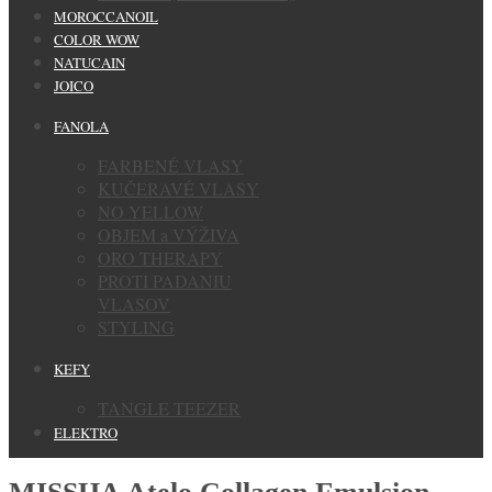
MOROCCANOIL
COLOR WOW
NATUCAIN
JOICO
FANOLA
FARBENÉ VLASY
KUČERAVÉ VLASY
NO YELLOW
OBJEM a VÝŽIVA
ORO THERAPY
PROTI PADANIU
VLASOV
STYLING
KEFY
TANGLE TEEZER
ELEKTRO