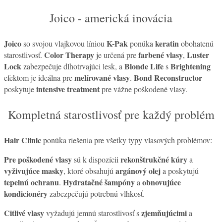
Joico - americká inovácia
Joico
K-Pak
keratin
so svojou vlajkovou líniou
ponúka
obohatenú
Color Therapy
farbené vlasy
Luster
starostlivosť.
je určená pre
,
Lock
Blonde Life
Brightening
zabezpečuje dlhotrvajúci lesk, a
s
melírované vlasy
Bond Reconstructor
efektom je ideálna pre
.
intensive treatment
poskytuje
pre vážne poškodené vlasy.
Kompletná starostlivosť pre každý problém
Hair Clinic
ponúka riešenia pre všetky typy vlasových problémov:
Pre poškodené vlasy
rekonštrukčné kúry
sú k dispozícii
a
vyživujúce masky
argánový olej
, ktoré obsahujú
a poskytujú
tepelnú ochranu
Hydratačné šampóny
obnovujúce
.
a
kondicionéry
zabezpečujú potrebnú vlhkosť.
Citlivé vlasy
zjemňujúcimi
vyžadujú jemnú starostlivosť s
a