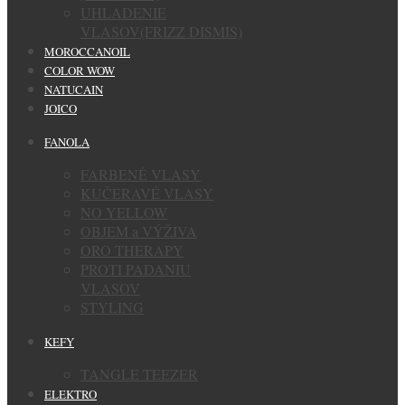
UHLADENIE
VLASOV(FRIZZ DISMIS)
MOROCCANOIL
COLOR WOW
NATUCAIN
JOICO
FANOLA
FARBENÉ VLASY
KUČERAVÉ VLASY
NO YELLOW
OBJEM a VÝŽIVA
ORO THERAPY
PROTI PADANIU
VLASOV
STYLING
KEFY
TANGLE TEEZER
ELEKTRO