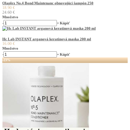
Olaplex No.4 Bond Maintenanc obnovujúci šampón 250
18.90 €
24.60 €
Množstvo
-
+
Kúpiť
Hc Lab INSTANT arganová keratinová maska 200 ml
16.00 €
Množstvo
-
+
Kúpiť
-23%