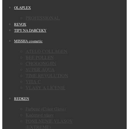
OLAPLEX
PROFESSIONAL
REVOX
TIPY NA DARČEKY
MISSHA cosmetic
ATELO COLLAGEN
BEE POLLEN
CHOGONGJIN
SUPER AQUA
TIME REVOLUTION
VITA C
VLASY A LÍČENIE
REDKEN
Farbené (Color Gloss)
Kučeravé vlasy
POSILNENIE VLASOV
(EXTREME)