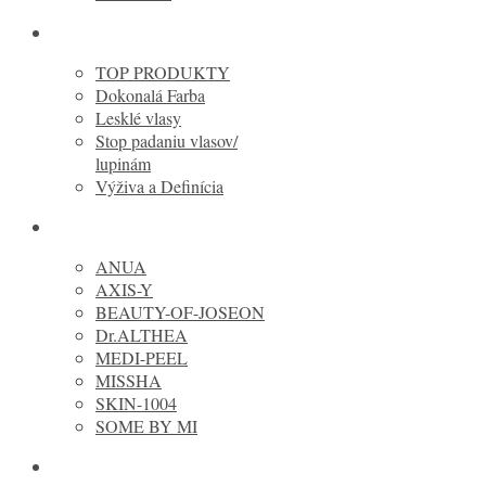
KERASTASE
TOP PRODUKTY
Dokonalá Farba
Lesklé vlasy
Stop padaniu vlasov/
lupinám
Výživa a Definícia
Kórejská kozmetika
ANUA
AXIS-Y
BEAUTY-OF-JOSEON
Dr.ALTHEA
MEDI-PEEL
MISSHA
SKIN-1004
SOME BY MI
OLAPLEX