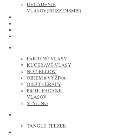
UHLADENIE
VLASOV(FRIZZ DISMIS)
MOROCCANOIL
COLOR WOW
NATUCAIN
JOICO
FANOLA
FARBENÉ VLASY
KUČERAVÉ VLASY
NO YELLOW
OBJEM a VÝŽIVA
ORO THERAPY
PROTI PADANIU
VLASOV
STYLING
KEFY
TANGLE TEEZER
ELEKTRO