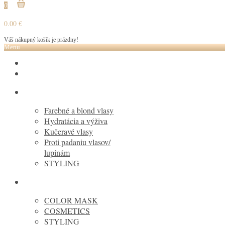
0
0.00 €
Váš nákupný košík je prázdny!
Menu
VÝPREDAJ DO 50%
HC Laboratory
PURING
Farebné a blond vlasy
Hydratácia a výživa
Kučeravé vlasy
Proti padaniu vlasov/
lupinám
STYLING
MARIA NILA
COLOR MASK
COSMETICS
STYLING