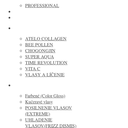
PROFESSIONAL
REVOX
TIPY NA DARČEKY
MISSHA cosmetic
ATELO COLLAGEN
BEE POLLEN
CHOGONGJIN
SUPER AQUA
TIME REVOLUTION
VITA C
VLASY A LÍČENIE
REDKEN
Farbené (Color Gloss)
Kučeravé vlasy
POSILNENIE VLASOV
(EXTREME)
UHLADENIE
VLASOV(FRIZZ DISMIS)