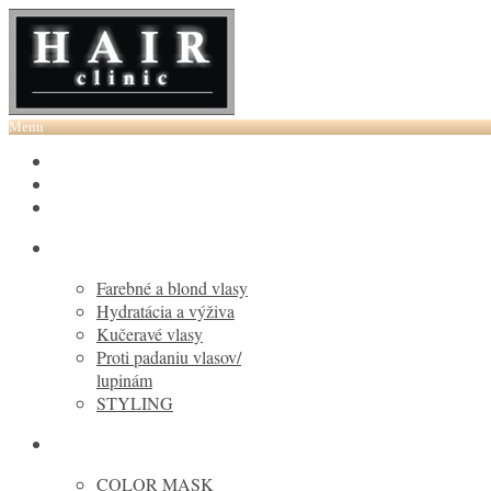
Menu
VÝPREDAJ DO 50%
HC Laboratory
PURING
Farebné a blond vlasy
Hydratácia a výživa
Kučeravé vlasy
Proti padaniu vlasov/
lupinám
STYLING
MARIA NILA
COLOR MASK