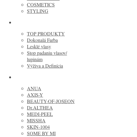
COSMETICS
STYLING
KERASTASE
TOP PRODUKTY
Dokonalá Farba
Lesklé vlasy
Stop padaniu vlasov/
lupinám
Výživa a Definícia
Kórejská kozmetika
ANUA
AXIS-Y
BEAUTY-OF-JOSEON
Dr.ALTHEA
MEDI-PEEL
MISSHA
SKIN-1004
SOME BY MI