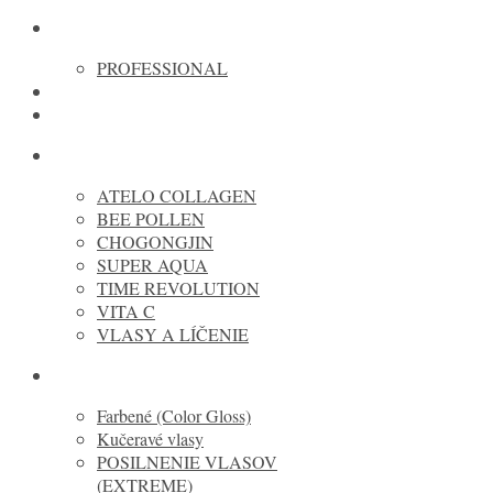
OLAPLEX
PROFESSIONAL
REVOX
TIPY NA DARČEKY
MISSHA cosmetic
ATELO COLLAGEN
BEE POLLEN
CHOGONGJIN
SUPER AQUA
TIME REVOLUTION
VITA C
VLASY A LÍČENIE
REDKEN
Farbené (Color Gloss)
Kučeravé vlasy
POSILNENIE VLASOV
(EXTREME)