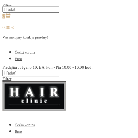
Filter
0
0.00 €
Váš nákupný košík je prázdny!
€
Česká koruna
Euro
Predajňa : Jégeho 10, BA, Pon - Pia 10,00 - 16,00 hod.
Filter
€
Česká koruna
Euro