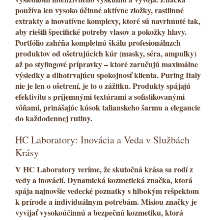
používa len vysoko účinné aktívne zložky, rastlinné
extrakty a inovatívne komplexy, ktoré sú navrhnuté tak,
aby
riešili špecifické potreby vlasov a pokožky hlavy.
Portfólio zahŕňa kompletnú škálu profesionálnzch
produktov od
ošetrujúcich kúr
(masky, séra, ampulky)
až po stylingové prípravky – ktoré zaručujú maximálne
výsledky a dlhotrvajúcu spokojnosť klienta. Puring Italy
nie je len o ošetrení,
je to o zážitku.
Produkty spájajú
efektivitu s príjemnými textúrami a
sofistikovanými
vôňami
, prinášajúc kúsok talianskeho šarmu a elegancie
do každodennej rutiny.
HC Laboratory: Inovácia a Veda v Službách
Krásy
V HC Laboratory veríme, že skutočná krása sa rodí z
vedy a inovácií.
Dynamická kozmetická značka, ktorá
spája najnovšie vedecké poznatky s hlbokým rešpektom
k prírode a individuálnym potrebám. Misiou značky je
vyvíjať vysokoúčinnú a
bezpečnú kozmetiku
, ktorá