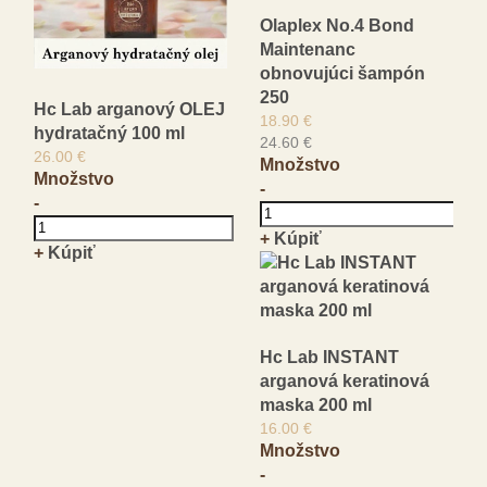
Olaplex No.4 Bond
Maintenanc
obnovujúci šampón
250
Hc Lab arganový OLEJ
18.90 €
hydratačný 100 ml
24.60 €
26.00 €
Množstvo
Množstvo
-
-
+
Kúpiť
+
Kúpiť
Hc Lab INSTANT
arganová keratinová
maska 200 ml
16.00 €
Množstvo
-