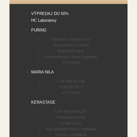
VÝPREDAJ DO 50%
HC Laboratory
PURING
Farebné a blond vlasy
Hydratácia a výživa
Kučeravé vlasy
Proti padaniu vlasov/ lupinám
STYLING
MARIA NILA
COLOR MASK
COSMETICS
STYLING
KERASTASE
TOP PRODUKTY
Dokonalá Farba
Lesklé vlasy
Stop padaniu vlasov/ lupinám
Výživa a Definícia