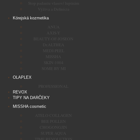
Stop padaniu vlasov/ lupinám
Výživa a Definícia
Kórejská kozmetika
ANUA
AXIS-Y
BEAUTY-OF-JOSEON
Dr.ALTHEA
MEDI-PEEL
MISSHA
SKIN-1004
SOME BY MI
OLAPLEX
PROFESSIONAL
REVOX
TIPY NA DARČEKY
MISSHA cosmetic
ATELO COLLAGEN
BEE POLLEN
CHOGONGJIN
SUPER AQUA
TIME REVOLUTION