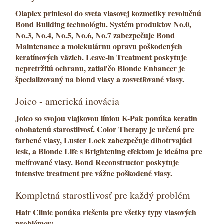
Olaplex
priniesol do sveta vlasovej kozmetiky revolučnú
Bond Building
technológiu. Systém produktov
No.0,
No.3, No.4, No.5, No.6, No.7
zabezpečuje
Bond
Maintenance
a
molekulárnu opravu
poškodených
keratínových väzieb
.
Leave-in Treatment
poskytuje
nepretržitú ochranu, zatiaľ čo
Blonde Enhancer
je
špecializovaný na
blond vlasy
a
zosvetľované vlasy
.
Joico - americká inovácia
Joico
so svojou vlajkovou líniou
K-Pak
ponúka
keratin
obohatenú starostlivosť.
Color Therapy
je určená pre
farbené vlasy
,
Luster Lock
zabezpečuje dlhotrvajúci
lesk, a
Blonde Life
s
Brightening
efektom je ideálna pre
melírované vlasy
.
Bond Reconstructor
poskytuje
intensive treatment
pre vážne poškodené vlasy.
Kompletná starostlivosť pre každý problém
Hair Clinic
ponúka riešenia pre všetky typy vlasových
problémov: