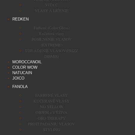
VITA C
VLASY A LÍČENIE
REDKEN
Farbené (Color Gloss)
Kučeravé vlasy
POSILNENIE VLASOV
(EXTREME)
UHLADENIE VLASOV(FRIZZ
DISMIS)
MOROCCANOIL
COLOR WOW
NATUCAIN
JOICO
FANOLA
FARBENÉ VLASY
KUČERAVÉ VLASY
NO YELLOW
OBJEM a VÝŽIVA
ORO THERAPY
PROTI PADANIU VLASOV
STYLING