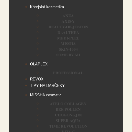
Kórejská kozmetika
ANUA
AXIS-Y
BEAUTY-OF-JOSEON
Dr.ALTHEA
MEDI-PEEL
MISSHA
SKIN-1004
SOME BY MI
OLAPLEX
PROFESSIONAL
REVOX
TIPY NA DARČEKY
MISSHA cosmetic
ATELO COLLAGEN
BEE POLLEN
CHOGONGJIN
SUPER AQUA
TIME REVOLUTION
VITA C