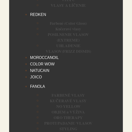
VLASY A LÍČENIE
REDKEN
Farbené (Color Gloss)
Kučeravé vlasy
POSILNENIE VLASOV
(EXTREME)
UHLADENIE
VLASOV(FRIZZ DISMIS)
MOROCCANOIL
COLOR WOW
NATUCAIN
JOICO
FANOLA
FARBENÉ VLASY
KUČERAVÉ VLASY
NO YELLOW
OBJEM a VÝŽIVA
ORO THERAPY
PROTI PADANIU VLASOV
STYLING