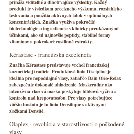
prináša viditeľné a dlhotrvajúce výsledky. Každý
produkt je výsledkom precízneho výskumu, rozsiahleho
testovania a použitia
aktívnych látok
v optimálnych
koncentráciách. Značka využíva pokročilé
biotechnológie a ingrediencie s klinicky preukázanými
účinkami, ako sú najnovšie peptidy, stabilné formy
vitamínov a pokrokové rastlinné extrakty.
Kérastase - francúzska excelencia
Značka
Kérastase
predstavuje vrchol francúzskej
kozmetickej tradície. Produktová línia
Discipline
je
ideálna pre
nepoddajné vlasy
, zatiaľ čo
Bain Oléo-Relax
zabezpečuje dokonalé uhladzenie.
Maskeratine
ako
intenzívna
vlasová maska
poskytuje
hĺbkovú výživu
a
kontrolu nad krepovatosťou. Pre vlasy potrebujúce
väčšiu hustotu je tu línia
Densifique
s aktívnymi
zložkami
Densité
.
Olaplex - revolúcia v starostlivosti o poškodené
vlasy