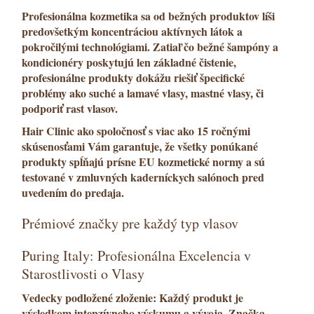
Profesionálna kozmetika
sa od bežných produktov líši
predovšetkým koncentráciou aktívnych látok a
pokročilými technológiami. Zatiaľ čo bežné
šampóny
a
kondicionéry
poskytujú len základné čistenie,
profesionálne produkty dokážu riešiť špecifické
problémy ako
suché a lamavé vlasy
,
mastné vlasy
, či
podporiť
rast vlasov
.
Hair Clinic
ako
spoločnosť s viac ako 15 ročnými
skúsenosťami
Vám garantuje, že všetky ponúkané
produkty spĺňajú prísne
EU kozmetické normy
a sú
testované v zmluvných kaderníckych salónoch pred
uvedením do predaja.
Prémiové značky pre každý typ vlasov
Puring Italy: Profesionálna Excelencia v
Starostlivosti o Vlasy
Vedecky podložené zloženie: Každý produkt je
výsledkom intenzívneho
výskumu a vývoja.
Značka