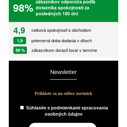
zákazníkov odporúča podľa
98%
dotazníka spokojnosti za
posledných 180 dní
4,9
celková spokojnosť s obchodom
1,9
priemerná doba dodania v dňoch
99 %
zákazníkom dorazil tovar v termíne
Newsletter
Prihláste sa na odber noviniek
Súhlasím s
podmienkami spracovania
osobných údajov