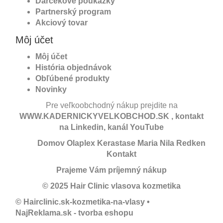
Darčekové poukážky
Partnerský program
Akciový tovar
Môj účet
Môj účet
História objednávok
Obľúbené produkty
Novinky
Pre veľkoobchodný nákup prejdite na
WWW.KADERNICKYVELKOBCHOD.SK
, kontakt
na
Linkedin
, kanál
YouTube
Domov
Olaplex
Kerastase
Maria Nila
Redken
Kontakt
Prajeme Vám príjemný nákup
© 2025 Hair Clinic vlasova kozmetika
© Hairclinic.sk-kozmetika-na-vlasy •
NajReklama.sk - tvorba eshopu