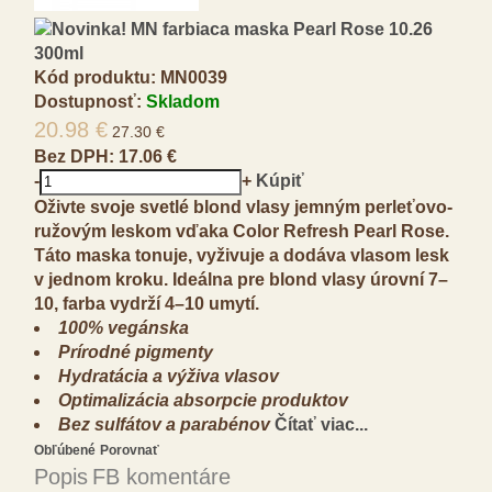
Kód produktu:
MN0039
Dostupnosť:
Skladom
20.98 €
27.30 €
Bez DPH:
17.06 €
-
+
Kúpiť
Oživte svoje svetlé blond vlasy jemným perleťovo-
ružovým leskom vďaka Color Refresh Pearl Rose.
Táto maska tonuje, vyživuje a dodáva vlasom lesk
v jednom kroku. Ideálna pre blond vlasy úrovní 7–
10, farba vydrží 4–10 umytí.
100% vegánska
Prírodné pigmenty
Hydratácia a výživa vlasov
Optimalizácia absorpcie produktov
Bez sulfátov a parabénov
Čítať viac...
Obľúbené
Porovnať
Popis
FB komentáre