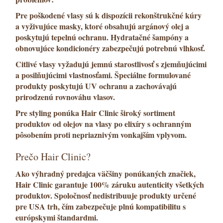
Pre poškodené vlasy
sú k dispozícii
rekonštrukčné kúry
a
vyživujúce masky
, ktoré obsahujú
argánový olej
a
poskytujú
tepelnú ochranu
.
Hydratačné šampóny
a
obnovujúce kondicionéry
zabezpečujú potrebnú vlhkosť.
Citlivé vlasy
vyžadujú jemnú starostlivosť s
zjemňujúcimi
a
posilňujúcimi
vlastnosťami. Špeciálne formulované
produkty poskytujú
UV ochranu
a zachovávajú
prirodzenú rovnováhu vlasov.
Pre
styling
ponúka Hair Clinic široký sortiment
produktov od
olejov na vlasy
po
elixíry
s
ochranným
pôsobením proti nepriaznivým vonkajším vplyvom.
Prečo Hair Clinic?
Ako
výhradný predajca
väčšiny ponúkaných značiek,
Hair Clinic
garantuje
100% záruku
autenticity všetkých
produktov. Spoločnosť nedistribuuje produkty určené
pre USA trh, čím zabezpečuje plnú kompatibilitu s
európskymi štandardmi.