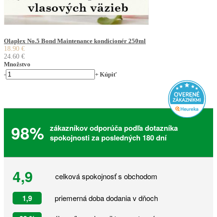
Olaplex No.5 Bond Maintenance kondicionér 250ml
18.90 €
24.60 €
Množstvo
-
+
Kúpiť
98%
zákazníkov odporúča podľa dotazníka
spokojnosti za posledných 180 dní
4,9
celková spokojnosť s obchodom
1,9
priemerná doba dodania v dňoch