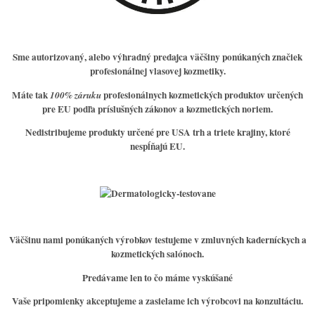
Sme
autorizovaný, alebo výhradný predajca väčšiny
ponúkaných značiek
profesionálnej vlasovej kozmetiky.
Máte tak
profesionálnych kozmetických produktov určených
100% záruku
pre EU podľa príslušných zákonov a kozmetických noriem.
Nedistribujeme produkty určené pre USA trh a triete krajiny, ktoré
nespĺňajú EU.
Väčšinu nami ponúkaných výrobkov testujeme v zmluvných kaderníckych a
kozmetických salónoch.
Predávame len to čo máme vyskúšané
Vaše pripomienky akceptujeme a zasielame ich výrobcovi na konzultáciu.