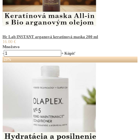
Hc Lab INSTANT arganová keratinová maska 200 ml
16.00 €
Množstvo
-
+
Kúpiť
-23%