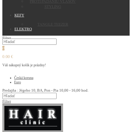
PROTI PADANIU VLASOV
STYLING
KEFY
TANGLE TEEZER
ELEKTRO
Filter
0
0.00 €
Váš nákupný košík je prázdny!
€
Česká koruna
Euro
Predajňa : Jégeho 10, BA, Pon - Pia 10,00 - 16,00 hod.
Filter