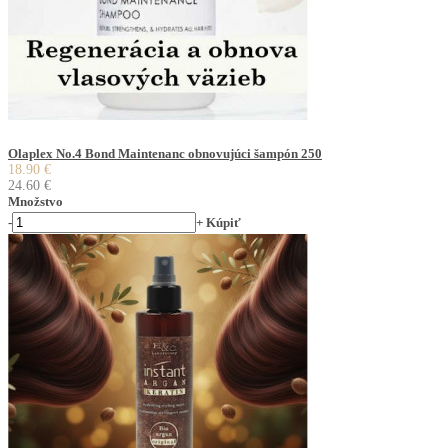
Olaplex No.4 Bond Maintenanc obnovujúci šampón 250
18.90 €
24.60 €
Množstvo
-
+
Kúpiť