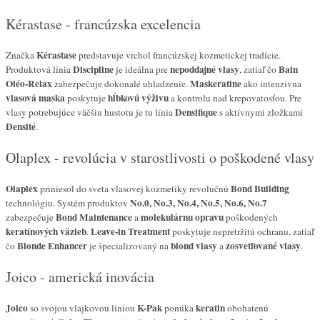
Kérastase - francúzska excelencia
Kérastase
Značka
predstavuje vrchol francúzskej kozmetickej tradície.
Discipline
nepoddajné vlasy
Bain
Produktová línia
je ideálna pre
, zatiaľ čo
Oléo-Relax
Maskeratine
zabezpečuje dokonalé uhladzenie.
ako intenzívna
vlasová maska
hĺbkovú výživu
poskytuje
a kontrolu nad krepovatosťou. Pre
Densifique
vlasy potrebujúce väčšiu hustotu je tu línia
s aktívnymi zložkami
Densité
.
Olaplex - revolúcia v starostlivosti o poškodené vlasy
Olaplex
Bond Building
priniesol do sveta vlasovej kozmetiky revolučnú
No.0, No.3, No.4, No.5, No.6, No.7
technológiu. Systém produktov
Bond Maintenance
molekulárnu opravu
zabezpečuje
a
poškodených
keratínových väzieb
Leave-in Treatment
.
poskytuje nepretržitú ochranu, zatiaľ
Blonde Enhancer
blond vlasy
zosvetľované vlasy
čo
je špecializovaný na
a
.
Joico - americká inovácia
Joico
K-Pak
keratin
so svojou vlajkovou líniou
ponúka
obohatenú