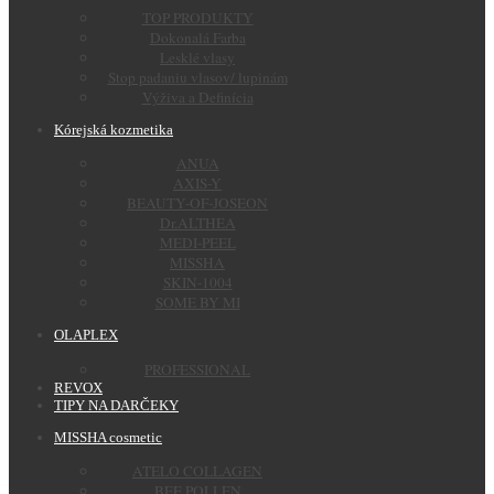
TOP PRODUKTY
Dokonalá Farba
Lesklé vlasy
Stop padaniu vlasov/ lupinám
Výživa a Definícia
Kórejská kozmetika
ANUA
AXIS-Y
BEAUTY-OF-JOSEON
Dr.ALTHEA
MEDI-PEEL
MISSHA
SKIN-1004
SOME BY MI
OLAPLEX
PROFESSIONAL
REVOX
TIPY NA DARČEKY
MISSHA cosmetic
ATELO COLLAGEN
BEE POLLEN