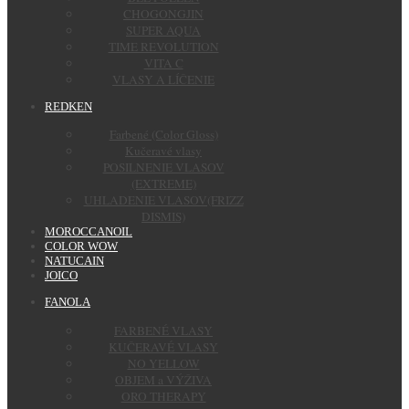
CHOGONGJIN
SUPER AQUA
TIME REVOLUTION
VITA C
VLASY A LÍČENIE
REDKEN
Farbené (Color Gloss)
Kučeravé vlasy
POSILNENIE VLASOV
(EXTREME)
UHLADENIE VLASOV(FRIZZ
DISMIS)
MOROCCANOIL
COLOR WOW
NATUCAIN
JOICO
FANOLA
FARBENÉ VLASY
KUČERAVÉ VLASY
NO YELLOW
OBJEM a VÝŽIVA
ORO THERAPY