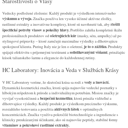
Starostlivosti o Vlasy
Vedecky podložené zloženie: Každý produkt je výsledkom intenzívneho
výskumu a vývoja.
Značka používa len vysoko účinné aktívne zložky,
riešili
rastlinné extrakty a inovatívne komplexy, ktoré sú navrhnuté tak, aby
špecifické potreby vlasov a pokožky hlavy.
Portfólio zahŕňa kompletnú škálu
ošetrujúcich kúr
profesionálnzch produktov od
(masky, séra, ampulky) až po
stylingové prípravky – ktoré zaručujú maximálne výsledky a dlhotrvajúcu
je to o zážitku.
spokojnosť klienta. Puring Italy nie je len o ošetrení,
Produkty
sofistikovanými vôňami
spájajú efektivitu s príjemnými textúrami a
, prinášajúc
kúsok talianskeho šarmu a elegancie do každodennej rutiny.
HC Laboratory: Inovácia a Veda v Službách Krásy
vedy a inovácií.
V HC Laboratory veríme, že skutočná krása sa rodí z
Dynamická kozmetická značka, ktorá spája najnovšie vedecké poznatky s
hlbokým rešpektom k prírode a individuálnym potrebám. Misiou značky je
bezpečnú kozmetiku
vyvíjať vysokoúčinnú a
, ktorá prináša viditeľné a
dlhotrvajúce výsledky. Každý produkt je výsledkom precízneho výskumu,
aktívnych látok
rozsiahleho testovania a použitia
v optimálnych
koncentráciách. Značka využíva pokročilé biotechnológie a ingrediencie s
klinicky preukázanými účinkami, ako sú najnovšie peptidy, stabilné formy
vitamínov a pokrokové rastlinné extrakty.