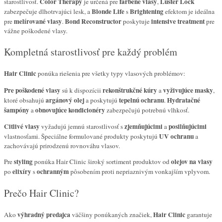
Color Therapy
farbené vlasy
Luster Lock
starostlivosť.
je určená pre
,
Blonde Life
Brightening
zabezpečuje dlhotrvajúci lesk, a
s
efektom je ideálna
melírované vlasy
Bond Reconstructor
intensive treatment
pre
.
poskytuje
pre
vážne poškodené vlasy.
Kompletná starostlivosť pre každý problém
Hair Clinic
ponúka riešenia pre všetky typy vlasových problémov:
Pre poškodené vlasy
rekonštrukčné kúry
vyživujúce masky
sú k dispozícii
a
,
argánový olej
tepelnú ochranu
Hydratačné
ktoré obsahujú
a poskytujú
.
šampóny
obnovujúce kondicionéry
a
zabezpečujú potrebnú vlhkosť.
Citlivé vlasy
zjemňujúcimi
posilňujúcimi
vyžadujú jemnú starostlivosť s
a
UV ochranu
vlastnosťami. Špeciálne formulované produkty poskytujú
a
zachovávajú prirodzenú rovnováhu vlasov.
styling
olejov na vlasy
Pre
ponúka Hair Clinic široký sortiment produktov od
elixíry
ochranným
po
s
pôsobením proti nepriaznivým vonkajším vplyvom.
Prečo Hair Clinic?
výhradný predajca
Hair Clinic
Ako
väčšiny ponúkaných značiek,
garantuje