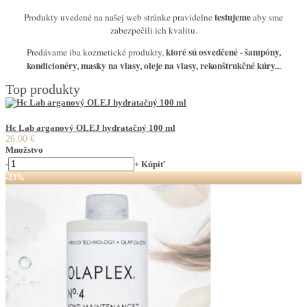
testujeme
Produkty uvedené na našej web stránke pravidelne
aby sme
zabezpečili ich kvalitu.
ktoré sú osvedčené
- šampóny,
Predávame iba kozmetické produkty,
kondicionéry, masky na vlasy, oleje na vlasy, rekonštrukčné kúry...
Top produkty
Hc Lab arganový OLEJ hydratačný 100 ml
26.00 €
Množstvo
-
+
Kúpiť
-23%