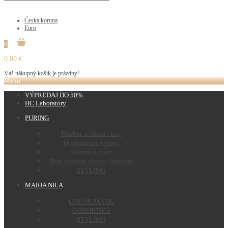
€
Česká koruna
Euro
0
0.00 €
Váš nákupný košík je prázdny!
Menu
VÝPREDAJ DO 50%
HC Laboratory
PURING
Farebné a blond vlasy
Hydratácia a výživa
Kučeravé vlasy
Proti padaniu vlasov/ lupinám
STYLING
MARIA NILA
COLOR MASK
COSMETICS
STYLING