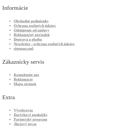
Informácie
Obchodné podmienky
Ochrana osobných údajov
Odstúpenie od zmluvy
Reklamačný poriadok
Doprava a platba
Newsletter - ochrana osobných údajov
sitemap.xml
Zákaznícky servis
Kontaktujte nás
Reklamácie
Mapa stránok
Extra
Výrobcovia
Darčekové poukážky
Partnerský program
Akciový tovar