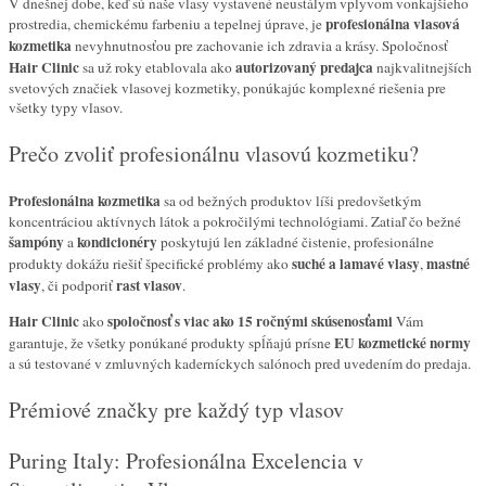
V dnešnej dobe, keď sú naše vlasy vystavené neustálym vplyvom vonkajšieho
profesionálna vlasová
prostredia, chemickému farbeniu a tepelnej úprave, je
kozmetika
nevyhnutnosťou pre zachovanie ich zdravia a krásy. Spoločnosť
Hair Clinic
autorizovaný predajca
sa už roky etablovala ako
najkvalitnejších
svetových značiek vlasovej kozmetiky, ponúkajúc komplexné riešenia pre
všetky typy vlasov.
Prečo zvoliť profesionálnu vlasovú kozmetiku?
Profesionálna kozmetika
sa od bežných produktov líši predovšetkým
koncentráciou aktívnych látok a pokročilými technológiami. Zatiaľ čo bežné
šampóny
kondicionéry
a
poskytujú len základné čistenie, profesionálne
suché a lamavé vlasy
mastné
produkty dokážu riešiť špecifické problémy ako
,
vlasy
rast vlasov
, či podporiť
.
Hair Clinic
spoločnosť s viac ako 15 ročnými skúsenosťami
ako
Vám
EU kozmetické normy
garantuje, že všetky ponúkané produkty spĺňajú prísne
a sú testované v zmluvných kaderníckych salónoch pred uvedením do predaja.
Prémiové značky pre každý typ vlasov
Puring Italy: Profesionálna Excelencia v