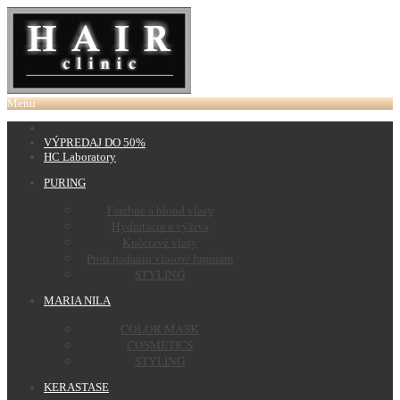
Menu
VÝPREDAJ DO 50%
HC Laboratory
PURING
Farebné a blond vlasy
Hydratácia a výživa
Kučeravé vlasy
Proti padaniu vlasov/ lupinám
STYLING
MARIA NILA
COLOR MASK
COSMETICS
STYLING
KERASTASE