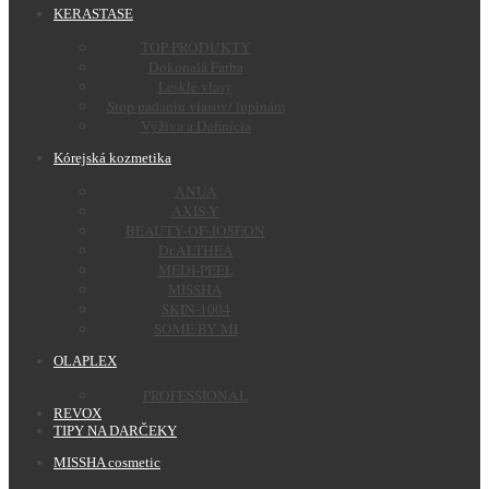
KERASTASE
TOP PRODUKTY
Dokonalá Farba
Lesklé vlasy
Stop padaniu vlasov/ lupinám
Výživa a Definícia
Kórejská kozmetika
ANUA
AXIS-Y
BEAUTY-OF-JOSEON
Dr.ALTHEA
MEDI-PEEL
MISSHA
SKIN-1004
SOME BY MI
OLAPLEX
PROFESSIONAL
REVOX
TIPY NA DARČEKY
MISSHA cosmetic