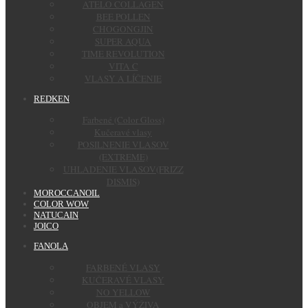
ATELO COLLAGEN
BEE POLLEN
CHOGONGJIN
SUPER AQUA
TIME REVOLUTION
VITA C
VLASY A LÍČENIE
REDKEN
Farbené (Color Gloss)
Kučeravé vlasy
POSILNENIE VLASOV
(EXTREME)
UHLADENIE VLASOV(FRIZZ
DISMIS)
MOROCCANOIL
COLOR WOW
NATUCAIN
JOICO
FANOLA
FARBENÉ VLASY
KUČERAVÉ VLASY
NO YELLOW
OBJEM a VÝŽIVA