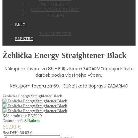
ORO THERAPY
PROTI PADANIU VLASOV
STYLING
KEFY
TANGLE TEEZER
ELEKTRO
Žehlička Energy Straightener Black
Nákupom tovaru za 89,- EUR získate ZADARMO k objednávke
darček podľa vlastného výberu
Nákupom tovaru za 69,- EUR získate dopravu ZADARMO
Žehlička Energy Straightener Black
Kód produktu:
EN2029
Dostupnosť:
Skladom
69.90 €
Bez DPH:
56.83 €